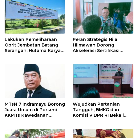
Pekanbaru!
Lakukan Pemeliharaan
Peran Strategis Hilal
Oprit Jembatan Batang
Hilmawan Dorong
Serangan, Hutama Karya
Akselerasi Sertifikasi
Uji Coba Contraflow di KM
Kompetensi untuk
55 Tol Binjai–Langsa
Entaskan Kemiskinan di
Indramayu
MTsN 7 Indramayu Borong
Wujudkan Pertanian
Juara Umum di Porseni
Tangguh, BMKG dan
KKMTs Kawedanan
Komisi V DPR RI Bekali
Jatibarang 2026
Petani Indramayu Lewat
Sekolah Lapang Iklim