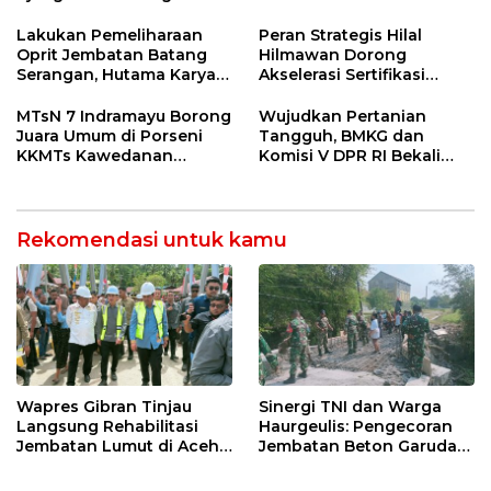
Provinsi 2026
Ormas & 150 Advokat Riau
Ngamuk Kepung Polresta
Lakukan Pemeliharaan
Peran Strategis Hilal
Pekanbaru!
Oprit Jembatan Batang
Hilmawan Dorong
Serangan, Hutama Karya
Akselerasi Sertifikasi
Uji Coba Contraflow di KM
Kompetensi untuk
55 Tol Binjai–Langsa
Entaskan Kemiskinan di
MTsN 7 Indramayu Borong
Wujudkan Pertanian
Indramayu
Juara Umum di Porseni
Tangguh, BMKG dan
KKMTs Kawedanan
Komisi V DPR RI Bekali
Jatibarang 2026
Petani Indramayu Lewat
Sekolah Lapang Iklim
Rekomendasi untuk kamu
Wapres Gibran Tinjau
Sinergi TNI dan Warga
Langsung Rehabilitasi
Haurgeulis: Pengecoran
Jembatan Lumut di Aceh
Jembatan Beton Garuda
Tengah, Targetkan
di Indramayu Rampung
Konektivitas Pulih Cepat