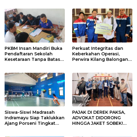
Tengah, Targetkan
di Indramayu Rampung
Konektivitas Pulih Cepat
PKBM Insan Mandiri Buka
Perkuat Integritas dan
Pendaftaran Sekolah
Keberkahan Operasi,
Kesetaraan Tanpa Batas
Perwira Kilang Balongan
Usia
Gelar Doa Bersama
Siswa-Siswi Madrasah
PAJAK DI DEREK PAKSA,
Indramayu Siap Taklukkan
ADVOKAT DIDORONG
Ajang Porseni Tingkat
HINGGA JAKET SOBEK!
Provinsi 2026
Ormas & 150 Advokat Riau
Ngamuk Kepung Polresta