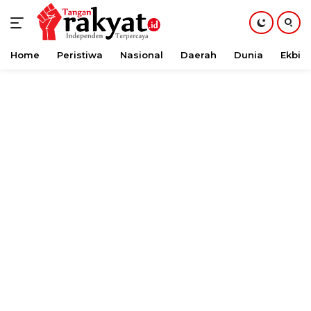
Home
Peristiwa
Nasional
Daerah
Dunia
Ekbis
Langsung
ke
konten