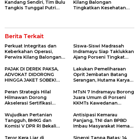
Kandang Sendiri, Tim Bulu
Kilang Balongan
Tangkis Tunggal Putri
Tingkatkan Kesehatan
MTsN 2 Indramayu Sabet
Masyarakat melalui
Juara Porseni KKMTs
Pemeriksaan Kesehatan
Jatibarang 2026
Rutin dan Edukasi
Perawatan Gigi
Berita Terkait
Perkuat Integritas dan
Siswa-Siswi Madrasah
Keberkahan Operasi,
Indramayu Siap Taklukkan
Perwira Kilang Balongan
Ajang Porseni Tingkat
Gelar Doa Bersama
Provinsi 2026
PAJAK DI DEREK PAKSA,
Lakukan Pemeliharaan
ADVOKAT DIDORONG
Oprit Jembatan Batang
HINGGA JAKET SOBEK!
Serangan, Hutama Karya
Ormas & 150 Advokat Riau
Uji Coba Contraflow di KM
Ngamuk Kepung Polresta
55 Tol Binjai–Langsa
Peran Strategis Hilal
MTsN 7 Indramayu Borong
Pekanbaru!
Hilmawan Dorong
Juara Umum di Porseni
Akselerasi Sertifikasi
KKMTs Kawedanan
Kompetensi untuk
Jatibarang 2026
Entaskan Kemiskinan di
Wujudkan Pertanian
Antisipasi Kemarau
Indramayu
Tangguh, BMKG dan
Panjang, TNI dan BPBD
Komisi V DPR RI Bekali
Imbau Masyarakat Hemat
Petani Indramayu Lewat
Air dan Waspada
Sekolah Lapang Iklim
Kebakaran
Teror Kera Liar di
Sinergi Tanpa Batas: 14