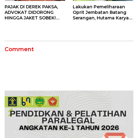
PAJAK DI DEREK PAKSA,
Lakukan Pemeliharaan
ADVOKAT DIDORONG
Oprit Jembatan Batang
HINGGA JAKET SOBEK!
Serangan, Hutama Karya
Ormas & 150 Advokat Riau
Uji Coba Contraflow di KM
Ngamuk Kepung Polresta
55 Tol Binjai–Langsa
Pekanbaru!
Comment