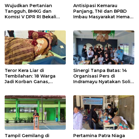
Wujudkan Pertanian
Antisipasi Kemarau
Tangguh, BMKG dan
Panjang, TNI dan BPBD
Komisi V DPR RI Bekali
Imbau Masyarakat Hemat
Petani Indramayu Lewat
Air dan Waspada
Sekolah Lapang Iklim
Kebakaran
Teror Kera Liar di
Sinergi Tanpa Batas: 14
Tembilahan: 18 Warga
Organisasi Pers di
Jadi Korban Ganas,
Indramayu Nyatakan Solid
Punggung Robek hingga
di Bawah Naungan FKJI
12 Jahitan!
Tampil Gemilang di
Pertamina Patra Niaga