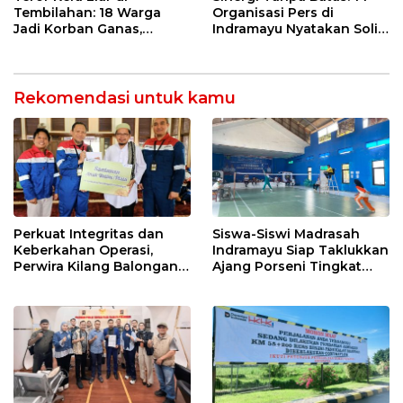
Tembilahan: 18 Warga
Organisasi Pers di
Jadi Korban Ganas,
Indramayu Nyatakan Solid
Punggung Robek hingga
di Bawah Naungan FKJI
12 Jahitan!
Rekomendasi untuk kamu
Perkuat Integritas dan
Siswa-Siswi Madrasah
Keberkahan Operasi,
Indramayu Siap Taklukkan
Perwira Kilang Balongan
Ajang Porseni Tingkat
Gelar Doa Bersama
Provinsi 2026