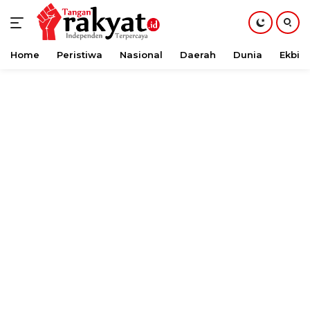
Home
Peristiwa
Nasional
Daerah
Dunia
Ekbis
Langsung
ke
konten