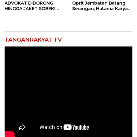
ADVOKAT DIDORONG
Oprit Jembatan Batang
HINGGA JAKET SOBEK!
Serangan, Hutama Karya
Ormas & 150 Advokat Riau
Uji Coba Contraflow di KM
Ngamuk Kepung Polresta
55 Tol Binjai–Langsa
Pekanbaru!
TANGANRAKYAT TV