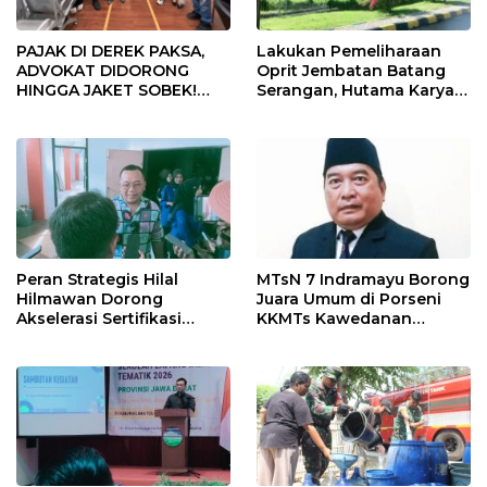
PAJAK DI DEREK PAKSA,
Lakukan Pemeliharaan
ADVOKAT DIDORONG
Oprit Jembatan Batang
HINGGA JAKET SOBEK!
Serangan, Hutama Karya
Ormas & 150 Advokat Riau
Uji Coba Contraflow di KM
Ngamuk Kepung Polresta
55 Tol Binjai–Langsa
Pekanbaru!
Peran Strategis Hilal
MTsN 7 Indramayu Borong
Hilmawan Dorong
Juara Umum di Porseni
Akselerasi Sertifikasi
KKMTs Kawedanan
Kompetensi untuk
Jatibarang 2026
Entaskan Kemiskinan di
Indramayu