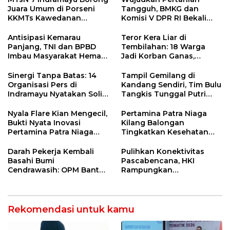
Juara Umum di Porseni
Tangguh, BMKG dan
KKMTs Kawedanan
Komisi V DPR RI Bekali
Jatibarang 2026
Petani Indramayu Lewat
Sekolah Lapang Iklim
Antisipasi Kemarau
Teror Kera Liar di
Panjang, TNI dan BPBD
Tembilahan: 18 Warga
Imbau Masyarakat Hemat
Jadi Korban Ganas,
Air dan Waspada
Punggung Robek hingga
Kebakaran
12 Jahitan!
Sinergi Tanpa Batas: 14
Tampil Gemilang di
Organisasi Pers di
Kandang Sendiri, Tim Bulu
Indramayu Nyatakan Solid
Tangkis Tunggal Putri
di Bawah Naungan FKJI
MTsN 2 Indramayu Sabet
Juara Porseni KKMTs
Nyala Flare Kian Mengecil,
Pertamina Patra Niaga
Jatibarang 2026
Bukti Nyata Inovasi
Kilang Balongan
Pertamina Patra Niaga
Tingkatkan Kesehatan
Kilang Balongan Dukung
Masyarakat melalui
Net Zero Emission 2060
Pemeriksaan Kesehatan
Darah Pekerja Kembali
Pulihkan Konektivitas
Rutin dan Edukasi
Basahi Bumi
Pascabencana, HKI
Perawatan Gigi
Cendrawasih: OPM Bantai
Rampungkan
5 Pahlawan Infrastruktur
Penanganan Jalur
di Tolikara!
Lembah Anai dan Malalak
Rekomendasi untuk kamu