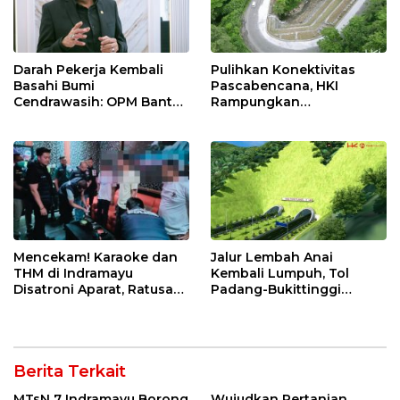
Darah Pekerja Kembali
Pulihkan Konektivitas
Basahi Bumi
Pascabencana, HKI
Cendrawasih: OPM Bantai
Rampungkan
5 Pahlawan Infrastruktur
Penanganan Jalur
di Tolikara!
Lembah Anai dan Malalak
Mencekam! Karaoke dan
Jalur Lembah Anai
THM di Indramayu
Kembali Lumpuh, Tol
Disatroni Aparat, Ratusan
Padang-Bukittinggi
Pengunjung Kocar-Kacir
Didesak Jadi Solusi
Dites Urine!
Strategis
Berita Terkait
MTsN 7 Indramayu Borong
Wujudkan Pertanian