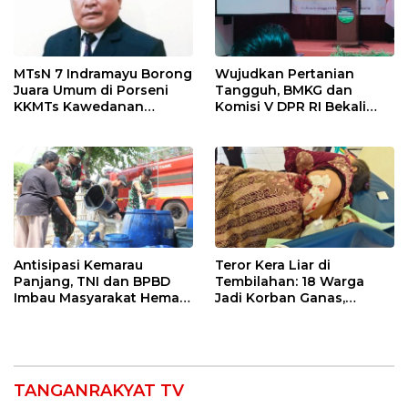
MTsN 7 Indramayu Borong
Wujudkan Pertanian
Juara Umum di Porseni
Tangguh, BMKG dan
KKMTs Kawedanan
Komisi V DPR RI Bekali
Jatibarang 2026
Petani Indramayu Lewat
Sekolah Lapang Iklim
Antisipasi Kemarau
Teror Kera Liar di
Panjang, TNI dan BPBD
Tembilahan: 18 Warga
Imbau Masyarakat Hemat
Jadi Korban Ganas,
Air dan Waspada
Punggung Robek hingga
Kebakaran
12 Jahitan!
TANGANRAKYAT TV