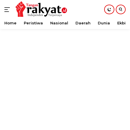
Home
Peristiwa
Nasional
Daerah
Dunia
Ekbis
Langsung
ke
konten