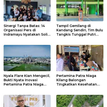
Sinergi Tanpa Batas: 14
Tampil Gemilang di
Organisasi Pers di
Kandang Sendiri, Tim Bulu
Indramayu Nyatakan Solid
Tangkis Tunggal Putri
di Bawah Naungan FKJI
MTsN 2 Indramayu Sabet
Juara Porseni KKMTs
Jatibarang 2026
Nyala Flare Kian Mengecil,
Pertamina Patra Niaga
Bukti Nyata Inovasi
Kilang Balongan
Pertamina Patra Niaga
Tingkatkan Kesehatan
Kilang Balongan Dukung
Masyarakat melalui
Net Zero Emission 2060
Pemeriksaan Kesehatan
Rutin dan Edukasi
Perawatan Gigi