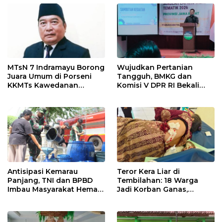
MTsN 7 Indramayu Borong
Wujudkan Pertanian
Juara Umum di Porseni
Tangguh, BMKG dan
KKMTs Kawedanan
Komisi V DPR RI Bekali
Jatibarang 2026
Petani Indramayu Lewat
Sekolah Lapang Iklim
Antisipasi Kemarau
Teror Kera Liar di
Panjang, TNI dan BPBD
Tembilahan: 18 Warga
Imbau Masyarakat Hemat
Jadi Korban Ganas,
Air dan Waspada
Punggung Robek hingga
Kebakaran
12 Jahitan!