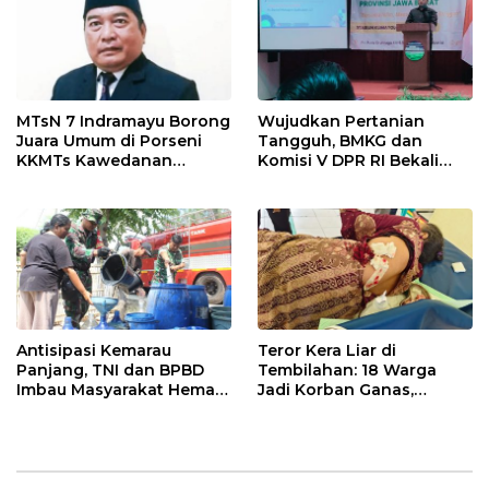
MTsN 7 Indramayu Borong
Wujudkan Pertanian
Juara Umum di Porseni
Tangguh, BMKG dan
KKMTs Kawedanan
Komisi V DPR RI Bekali
Jatibarang 2026
Petani Indramayu Lewat
Sekolah Lapang Iklim
Antisipasi Kemarau
Teror Kera Liar di
Panjang, TNI dan BPBD
Tembilahan: 18 Warga
Imbau Masyarakat Hemat
Jadi Korban Ganas,
Air dan Waspada
Punggung Robek hingga
Kebakaran
12 Jahitan!