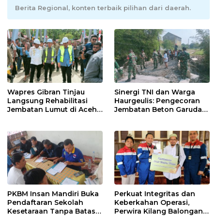
Berita Regional, konten terbaik pilihan dari daerah.
Wapres Gibran Tinjau
Sinergi TNI dan Warga
Langsung Rehabilitasi
Haurgeulis: Pengecoran
Jembatan Lumut di Aceh
Jembatan Beton Garuda
Tengah, Targetkan
di Indramayu Rampung
Konektivitas Pulih Cepat
PKBM Insan Mandiri Buka
Perkuat Integritas dan
Pendaftaran Sekolah
Keberkahan Operasi,
Kesetaraan Tanpa Batas
Perwira Kilang Balongan