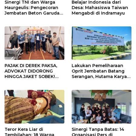
Belajar Indonesia dari
Sinergi TNI dan Warga
Desa: Mahasiswa Taiwan
Haurgeulis: Pengecoran
Mengabdi di Indramayu
Jembatan Beton Garuda
di Indramayu Rampung
PAJAK DI DEREK PAKSA,
Lakukan Pemeliharaan
ADVOKAT DIDORONG
Oprit Jembatan Batang
HINGGA JAKET SOBEK!
Serangan, Hutama Karya
Ormas & 150 Advokat Riau
Uji Coba Contraflow di KM
Ngamuk Kepung Polresta
55 Tol Binjai–Langsa
Pekanbaru!
Teror Kera Liar di
Sinergi Tanpa Batas: 14
Tembilahan: 18 Warga
Organisasi Pers di