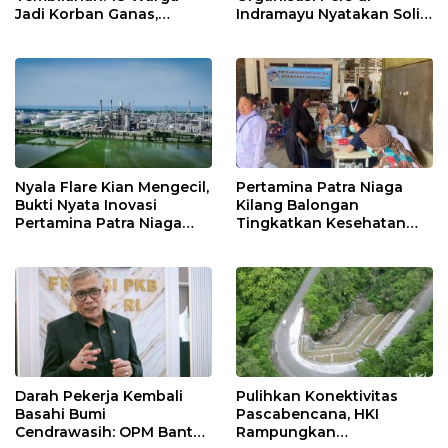
Jadi Korban Ganas,
Indramayu Nyatakan Solid
Punggung Robek hingga
di Bawah Naungan FKJI
12 Jahitan!
Nyala Flare Kian Mengecil,
Pertamina Patra Niaga
Bukti Nyata Inovasi
Kilang Balongan
Pertamina Patra Niaga
Tingkatkan Kesehatan
Kilang Balongan Dukung
Masyarakat melalui
Net Zero Emission 2060
Pemeriksaan Kesehatan
Rutin dan Edukasi
Perawatan Gigi
Darah Pekerja Kembali
Pulihkan Konektivitas
Basahi Bumi
Pascabencana, HKI
Cendrawasih: OPM Bantai
Rampungkan