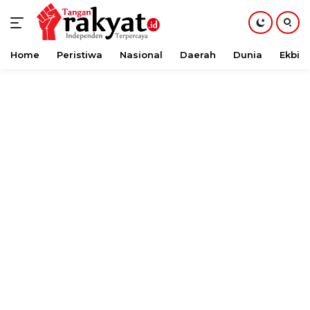
Home
Peristiwa
Nasional
Daerah
Dunia
Ekbis
Langsung
ke
konten