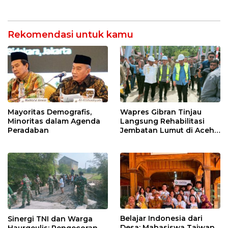
Kilang Balongan Dukung
Masyarakat melalui
Net Zero Emission 2060
Pemeriksaan Kesehatan
Rutin dan Edukasi
Perawatan Gigi
Rekomendasi untuk kamu
Mayoritas Demografis,
Wapres Gibran Tinjau
Minoritas dalam Agenda
Langsung Rehabilitasi
Peradaban
Jembatan Lumut di Aceh
Tengah, Targetkan
Konektivitas Pulih Cepat
Belajar Indonesia dari
Sinergi TNI dan Warga
Desa: Mahasiswa Taiwan
Haurgeulis: Pengecoran