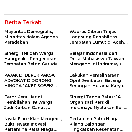
5 Pahlawan Infrastruktur
Penanganan Jalur
di Tolikara!
Lembah Anai dan Malalak
Berita Terkait
Mayoritas Demografis,
Wapres Gibran Tinjau
Minoritas dalam Agenda
Langsung Rehabilitasi
Peradaban
Jembatan Lumut di Aceh
Tengah, Targetkan
Konektivitas Pulih Cepat
Sinergi TNI dan Warga
Belajar Indonesia dari
Haurgeulis: Pengecoran
Desa: Mahasiswa Taiwan
Jembatan Beton Garuda
Mengabdi di Indramayu
di Indramayu Rampung
PAJAK DI DEREK PAKSA,
Lakukan Pemeliharaan
ADVOKAT DIDORONG
Oprit Jembatan Batang
HINGGA JAKET SOBEK!
Serangan, Hutama Karya
Ormas & 150 Advokat Riau
Uji Coba Contraflow di KM
Ngamuk Kepung Polresta
55 Tol Binjai–Langsa
Teror Kera Liar di
Sinergi Tanpa Batas: 14
Pekanbaru!
Tembilahan: 18 Warga
Organisasi Pers di
Jadi Korban Ganas,
Indramayu Nyatakan Solid
Punggung Robek hingga
di Bawah Naungan FKJI
12 Jahitan!
Nyala Flare Kian Mengecil,
Pertamina Patra Niaga
Bukti Nyata Inovasi
Kilang Balongan
Pertamina Patra Niaga
Tingkatkan Kesehatan