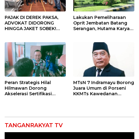
PAJAK DI DEREK PAKSA,
Lakukan Pemeliharaan
ADVOKAT DIDORONG
Oprit Jembatan Batang
HINGGA JAKET SOBEK!
Serangan, Hutama Karya
Ormas & 150 Advokat Riau
Uji Coba Contraflow di KM
Ngamuk Kepung Polresta
55 Tol Binjai–Langsa
Pekanbaru!
Peran Strategis Hilal
MTsN 7 Indramayu Borong
Hilmawan Dorong
Juara Umum di Porseni
Akselerasi Sertifikasi
KKMTs Kawedanan
Kompetensi untuk
Jatibarang 2026
Entaskan Kemiskinan di
Indramayu
TANGANRAKYAT TV