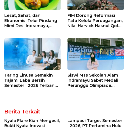
Lezat, Sehat, dan
FIM Dorong Reformasi
Ekonomis: Telur Pindang
Tata Kelola Perdagangan,
Mimi Desi Indramayu,
Nilai Harvick Hasnul Qolbi
Kuliner Tradisional Kaya
Figur Tepat Pimpin Sektor
Rempah yang Bikin
Riil
Ketagihan!
Taring Elnusa Semakin
Siswi MTs Sekolah Alam
Tajam! Laba Bersih
Indramayu Sabet Medali
Semester I 2026 Terbang
Perunggu Olimpiade
29 Persen Berkat Strategi
Matematika Tingkat
Jitu
Nasional 2026
Berita Terkait
Nyala Flare Kian Mengecil,
Lampaui Target Semester
Bukti Nyata Inovasi
I 2026, PT Pertamina Hulu