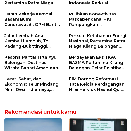
Pertamina Patra Niaga
Indonesia Perkuat
Kilang Balongan Dukung
Ketahanan Energi
Net Zero Emission 2060
Nasional Lewat Inovasi &
Darah Pekerja Kembali
Pulihkan Konektivitas
Keselamatan Kerja
Basahi Bumi
Pascabencana, HKI
Cendrawasih: OPM Bantai
Rampungkan
5 Pahlawan Infrastruktur
Penanganan Jalur
di Tolikara!
Lembah Anai dan Malalak
Jalur Lembah Anai
Perkuat Ketahanan Energi
Kembali Lumpuh, Tol
Nasional, Pertamina Patra
Padang-Bukittinggi
Niaga Kilang Balongan
Didesak Jadi Solusi
Perkuat Sinergi Utilisasi
Strategis
Jetty Propylene
Pesona Pantai Tirta Ayu
Berdayakan Eks TKW,
Balongan: Destinasi
BAZMA Pertamina Kilang
Wisata Bahari Aman dan
Balongan Gelar Pelatihan
Nyaman di Indramayu
Tempe Guna Pacu
Ekonomi Desa
Lezat, Sehat, dan
FIM Dorong Reformasi
Rawadalem
Ekonomis: Telur Pindang
Tata Kelola Perdagangan,
Mimi Desi Indramayu,
Nilai Harvick Hasnul Qolbi
Kuliner Tradisional Kaya
Figur Tepat Pimpin Sektor
Rempah yang Bikin
Riil
Ketagihan!
Rekomendasi untuk kamu