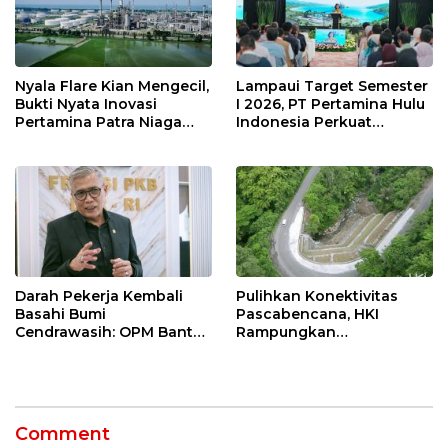
Nyala Flare Kian Mengecil,
Lampaui Target Semester
Bukti Nyata Inovasi
I 2026, PT Pertamina Hulu
Pertamina Patra Niaga
Indonesia Perkuat
Kilang Balongan Dukung
Ketahanan Energi
Net Zero Emission 2060
Nasional Lewat Inovasi &
Keselamatan Kerja
Darah Pekerja Kembali
Pulihkan Konektivitas
Basahi Bumi
Pascabencana, HKI
Cendrawasih: OPM Bantai
Rampungkan
5 Pahlawan Infrastruktur
Penanganan Jalur
di Tolikara!
Lembah Anai dan Malalak
Comment