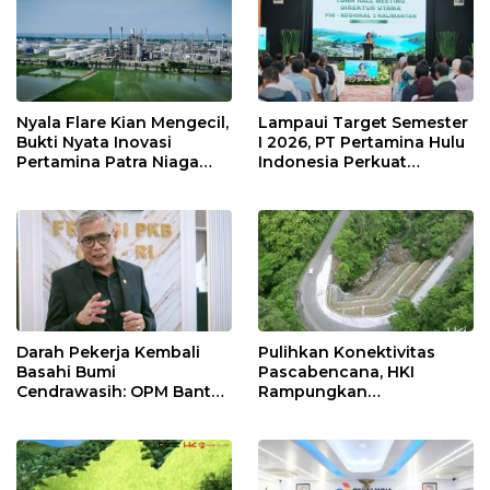
Nyala Flare Kian Mengecil,
Lampaui Target Semester
Bukti Nyata Inovasi
I 2026, PT Pertamina Hulu
Pertamina Patra Niaga
Indonesia Perkuat
Kilang Balongan Dukung
Ketahanan Energi
Net Zero Emission 2060
Nasional Lewat Inovasi &
Keselamatan Kerja
Darah Pekerja Kembali
Pulihkan Konektivitas
Basahi Bumi
Pascabencana, HKI
Cendrawasih: OPM Bantai
Rampungkan
5 Pahlawan Infrastruktur
Penanganan Jalur
di Tolikara!
Lembah Anai dan Malalak