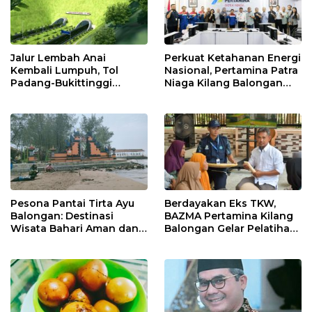
Jalur Lembah Anai
Perkuat Ketahanan Energi
Kembali Lumpuh, Tol
Nasional, Pertamina Patra
Padang-Bukittinggi
Niaga Kilang Balongan
Didesak Jadi Solusi
Perkuat Sinergi Utilisasi
Strategis
Jetty Propylene
Pesona Pantai Tirta Ayu
Berdayakan Eks TKW,
Balongan: Destinasi
BAZMA Pertamina Kilang
Wisata Bahari Aman dan
Balongan Gelar Pelatihan
Nyaman di Indramayu
Tempe Guna Pacu
Ekonomi Desa
Rawadalem