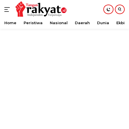
Home
Peristiwa
Nasional
Daerah
Dunia
Ekbis
Langsung
ke
konten