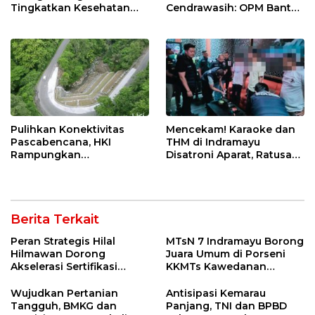
Tingkatkan Kesehatan
Cendrawasih: OPM Bantai
Masyarakat melalui
5 Pahlawan Infrastruktur
Pemeriksaan Kesehatan
di Tolikara!
Rutin dan Edukasi
Perawatan Gigi
Pulihkan Konektivitas
Mencekam! Karaoke dan
Pascabencana, HKI
THM di Indramayu
Rampungkan
Disatroni Aparat, Ratusan
Penanganan Jalur
Pengunjung Kocar-Kacir
Lembah Anai dan Malalak
Dites Urine!
Berita Terkait
Peran Strategis Hilal
MTsN 7 Indramayu Borong
Hilmawan Dorong
Juara Umum di Porseni
Akselerasi Sertifikasi
KKMTs Kawedanan
Kompetensi untuk
Jatibarang 2026
Entaskan Kemiskinan di
Wujudkan Pertanian
Antisipasi Kemarau
Indramayu
Tangguh, BMKG dan
Panjang, TNI dan BPBD