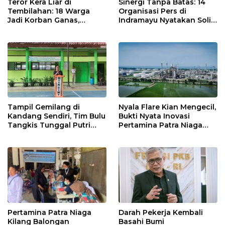
Teror Kera Liar di
Sinergi Tanpa Batas: 14
Tembilahan: 18 Warga
Organisasi Pers di
Jadi Korban Ganas,
Indramayu Nyatakan Solid
Punggung Robek hingga
di Bawah Naungan FKJI
12 Jahitan!
Tampil Gemilang di
Nyala Flare Kian Mengecil,
Kandang Sendiri, Tim Bulu
Bukti Nyata Inovasi
Tangkis Tunggal Putri
Pertamina Patra Niaga
MTsN 2 Indramayu Sabet
Kilang Balongan Dukung
Juara Porseni KKMTs
Net Zero Emission 2060
Jatibarang 2026
Pertamina Patra Niaga
Darah Pekerja Kembali
Kilang Balongan
Basahi Bumi