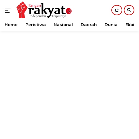
Home
Peristiwa
Nasional
Daerah
Dunia
Ekbis
Langsung
ke
konten