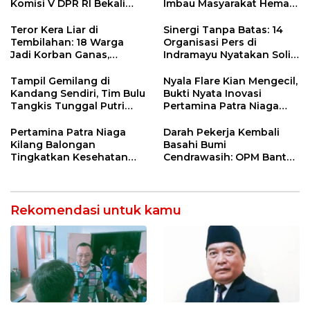
Komisi V DPR RI Bekali
Imbau Masyarakat Hemat
Petani Indramayu Lewat
Air dan Waspada
Sekolah Lapang Iklim
Kebakaran
Teror Kera Liar di
Sinergi Tanpa Batas: 14
Tembilahan: 18 Warga
Organisasi Pers di
Jadi Korban Ganas,
Indramayu Nyatakan Solid
Punggung Robek hingga
di Bawah Naungan FKJI
12 Jahitan!
Tampil Gemilang di
Nyala Flare Kian Mengecil,
Kandang Sendiri, Tim Bulu
Bukti Nyata Inovasi
Tangkis Tunggal Putri
Pertamina Patra Niaga
MTsN 2 Indramayu Sabet
Kilang Balongan Dukung
Juara Porseni KKMTs
Net Zero Emission 2060
Pertamina Patra Niaga
Darah Pekerja Kembali
Jatibarang 2026
Kilang Balongan
Basahi Bumi
Tingkatkan Kesehatan
Cendrawasih: OPM Bantai
Masyarakat melalui
5 Pahlawan Infrastruktur
Pemeriksaan Kesehatan
di Tolikara!
Rutin dan Edukasi
Perawatan Gigi
Rekomendasi untuk kamu