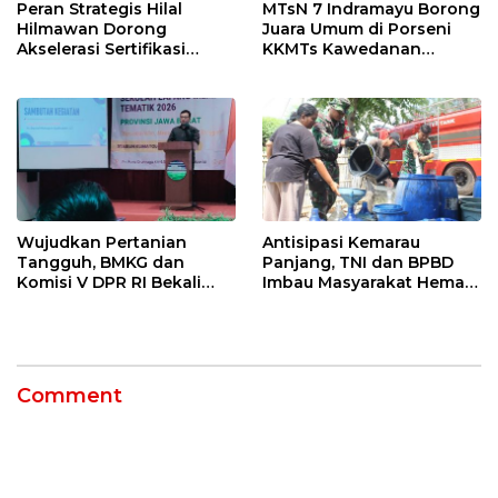
Peran Strategis Hilal
MTsN 7 Indramayu Borong
Hilmawan Dorong
Juara Umum di Porseni
Akselerasi Sertifikasi
KKMTs Kawedanan
Kompetensi untuk
Jatibarang 2026
Entaskan Kemiskinan di
Indramayu
Wujudkan Pertanian
Antisipasi Kemarau
Tangguh, BMKG dan
Panjang, TNI dan BPBD
Komisi V DPR RI Bekali
Imbau Masyarakat Hemat
Petani Indramayu Lewat
Air dan Waspada
Sekolah Lapang Iklim
Kebakaran
Comment