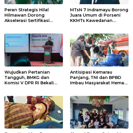
Peran Strategis Hilal
MTsN 7 Indramayu Borong
Hilmawan Dorong
Juara Umum di Porseni
Akselerasi Sertifikasi
KKMTs Kawedanan
Kompetensi untuk
Jatibarang 2026
Entaskan Kemiskinan di
Indramayu
Wujudkan Pertanian
Antisipasi Kemarau
Tangguh, BMKG dan
Panjang, TNI dan BPBD
Komisi V DPR RI Bekali
Imbau Masyarakat Hemat
Petani Indramayu Lewat
Air dan Waspada
Sekolah Lapang Iklim
Kebakaran