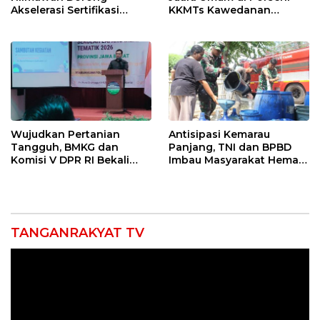
Akselerasi Sertifikasi
KKMTs Kawedanan
Kompetensi untuk
Jatibarang 2026
Entaskan Kemiskinan di
Indramayu
Wujudkan Pertanian
Antisipasi Kemarau
Tangguh, BMKG dan
Panjang, TNI dan BPBD
Komisi V DPR RI Bekali
Imbau Masyarakat Hemat
Petani Indramayu Lewat
Air dan Waspada
Sekolah Lapang Iklim
Kebakaran
TANGANRAKYAT TV