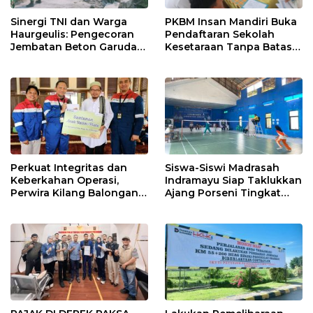
Sinergi TNI dan Warga
PKBM Insan Mandiri Buka
Haurgeulis: Pengecoran
Pendaftaran Sekolah
Jembatan Beton Garuda
Kesetaraan Tanpa Batas
di Indramayu Rampung
Usia
Perkuat Integritas dan
Siswa-Siswi Madrasah
Keberkahan Operasi,
Indramayu Siap Taklukkan
Perwira Kilang Balongan
Ajang Porseni Tingkat
Gelar Doa Bersama
Provinsi 2026