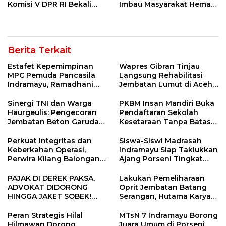
Komisi V DPR RI Bekali
Imbau Masyarakat Hemat
Petani Indramayu Lewat
Air dan Waspada
Sekolah Lapang Iklim
Kebakaran
Berita Terkait
Estafet Kepemimpinan
Wapres Gibran Tinjau
MPC Pemuda Pancasila
Langsung Rehabilitasi
Indramayu, Ramadhani
Jembatan Lumut di Aceh
Sugianto Dipastikan
Tengah, Targetkan
Pimpin Organisasi Lewat
Konektivitas Pulih Cepat
Sinergi TNI dan Warga
PKBM Insan Mandiri Buka
Muscablub
Haurgeulis: Pengecoran
Pendaftaran Sekolah
Jembatan Beton Garuda
Kesetaraan Tanpa Batas
di Indramayu Rampung
Usia
Perkuat Integritas dan
Siswa-Siswi Madrasah
Keberkahan Operasi,
Indramayu Siap Taklukkan
Perwira Kilang Balongan
Ajang Porseni Tingkat
Gelar Doa Bersama
Provinsi 2026
PAJAK DI DEREK PAKSA,
Lakukan Pemeliharaan
ADVOKAT DIDORONG
Oprit Jembatan Batang
HINGGA JAKET SOBEK!
Serangan, Hutama Karya
Ormas & 150 Advokat Riau
Uji Coba Contraflow di KM
Ngamuk Kepung Polresta
55 Tol Binjai–Langsa
Peran Strategis Hilal
MTsN 7 Indramayu Borong
Pekanbaru!
Hilmawan Dorong
Juara Umum di Porseni