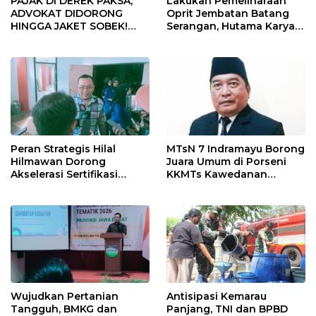
PAJAK DI DEREK PAKSA,
Lakukan Pemeliharaan
ADVOKAT DIDORONG
Oprit Jembatan Batang
HINGGA JAKET SOBEK!
Serangan, Hutama Karya
Ormas & 150 Advokat Riau
Uji Coba Contraflow di KM
Ngamuk Kepung Polresta
55 Tol Binjai–Langsa
Pekanbaru!
Peran Strategis Hilal
MTsN 7 Indramayu Borong
Hilmawan Dorong
Juara Umum di Porseni
Akselerasi Sertifikasi
KKMTs Kawedanan
Kompetensi untuk
Jatibarang 2026
Entaskan Kemiskinan di
Indramayu
Wujudkan Pertanian
Antisipasi Kemarau
Tangguh, BMKG dan
Panjang, TNI dan BPBD