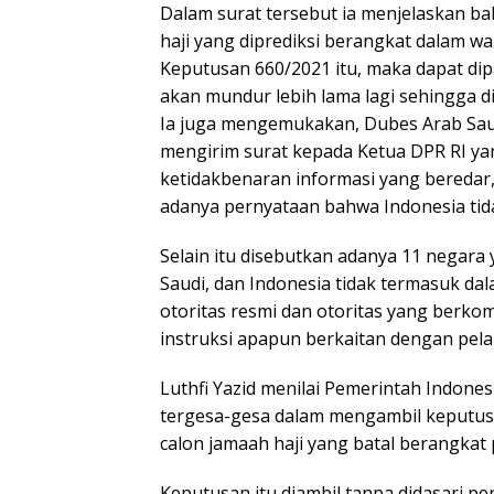
Dalam surat tersebut ia menjelaskan bah
haji yang diprediksi berangkat dalam w
Keputusan 660/2021 itu, maka dapat di
akan mundur lebih lama lagi sehingga d
Ia juga mengemukakan, Dubes Arab Saud
mengirim surat kepada Ketua DPR RI ya
ketidakbenaran informasi yang beredar
adanya pernyataan bahwa Indonesia tid
Selain itu disebutkan adanya 11 negara
Saudi, dan Indonesia tidak termasuk dal
otoritas resmi dan otoritas yang berk
instruksi apapun berkaitan dengan pelak
Luthfi Yazid menilai Pemerintah Indone
tergesa-gesa dalam mengambil keputu
calon jamaah haji yang batal berangkat
Keputusan itu diambil tanpa didasari p