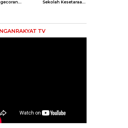
gecoran
Sekolah Kesetaraan
batan Beton
Tanpa Batas Usia
uda di
ramayu
mpung
NGANRAKYAT TV