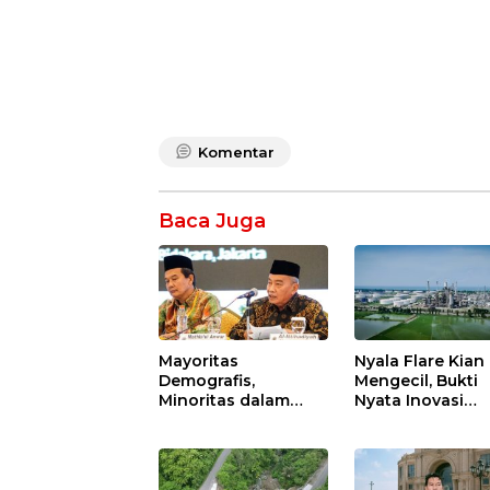
Komentar
Baca Juga
Mayoritas
Nyala Flare Kian
Demografis,
Mengecil, Bukti
Minoritas dalam
Nyata Inovasi
Agenda Peradaban
Pertamina Patra
Niaga Kilang
Balongan Duku
Net Zero Emissi