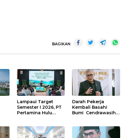
BAGIKAN
Lampaui Target
Darah Pekerja
Semester I 2026, PT
Kembali Basahi
Pertamina Hulu
Bumi Cendrawasih:
Indonesia Perkuat
OPM Bantai 5
Ketahanan Energi
Pahlawan
ng
Nasional Lewat
Infrastruktur di
on
Inovasi &
Tolikara!