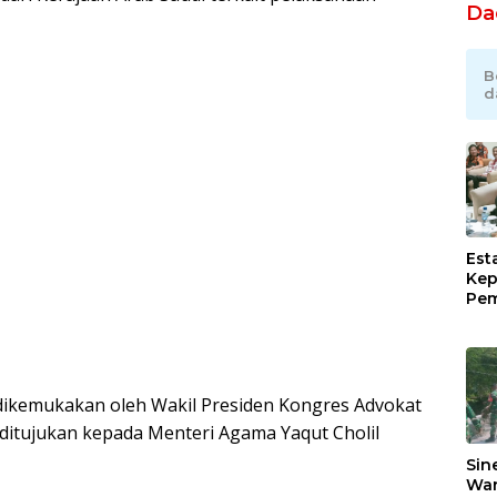
Da
B
d
Est
Kep
Pem
Ind
Ram
Sug
Pim
Lew
dikemukakan oleh Wakil Presiden Kongres Advokat
g ditujukan kepada Menteri Agama Yaqut Cholil
Sin
War