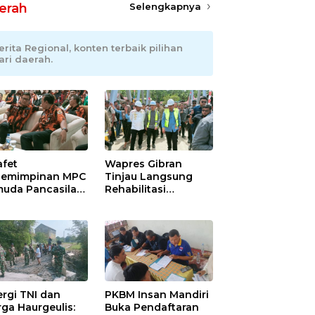
erah
Selengkapnya
erita Regional, konten terbaik pilihan
ari daerah.
afet
Wapres Gibran
emimpinan MPC
Tinjau Langsung
uda Pancasila
Rehabilitasi
ramayu,
Jembatan Lumut di
adhani
Aceh Tengah,
ianto Dipastikan
Targetkan
pin Organisasi
Konektivitas Pulih
at Muscablub
Cepat
ergi TNI dan
PKBM Insan Mandiri
ga Haurgeulis:
Buka Pendaftaran