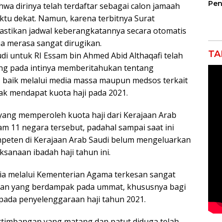
Pen
wa dirinya telah terdaftar sebagai calon jamaah
Jem
aktu dekat. Namun, karena terbitnya Surat
Gar
pastikan jadwal keberangkatannya secara otomatis
Ind
Ra
ia merasa sangat dirugikan.
TA
i untuk RI Essam bin Ahmed Abid Althaqafi telah
ng pada intinya memberitahukan tentang
, baik melalui media massa maupun medsos terkait
ak mendapat kuota haji pada 2021.
 yang memperoleh kuota haji dari Kerajaan Arab
am 11 negara tersebut, padahal sampai saat ini
ompeten di Kerajaan Arab Saudi belum mengeluarkan
sanaan ibadah haji tahun ini.
sia melalui Kementerian Agama terkesan sangat
san yang berdampak pada ummat, khususnya bagi
 pada penyelenggaraan haji tahun 2021.
ertimbangan yang matang dan patut diduga telah