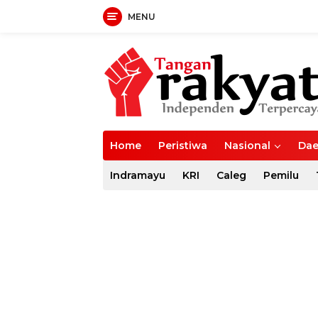
MENU
Langsung
ke
konten
Home
Peristiwa
Nasional
Dae
Indramayu
KRI
Caleg
Pemilu