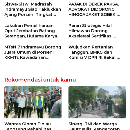
Siswa-Siswi Madrasah
PAJAK DI DEREK PAKSA,
Indramayu Siap Taklukkan
ADVOKAT DIDORONG
Ajang Porseni Tingkat
HINGGA JAKET SOBEK!
Provinsi 2026
Ormas & 150 Advokat Riau
Ngamuk Kepung Polresta
Lakukan Pemeliharaan
Peran Strategis Hilal
Pekanbaru!
Oprit Jembatan Batang
Hilmawan Dorong
Serangan, Hutama Karya
Akselerasi Sertifikasi
Uji Coba Contraflow di KM
Kompetensi untuk
55 Tol Binjai–Langsa
Entaskan Kemiskinan di
MTsN 7 Indramayu Borong
Wujudkan Pertanian
Indramayu
Juara Umum di Porseni
Tangguh, BMKG dan
KKMTs Kawedanan
Komisi V DPR RI Bekali
Jatibarang 2026
Petani Indramayu Lewat
Sekolah Lapang Iklim
Rekomendasi untuk kamu
Wapres Gibran Tinjau
Sinergi TNI dan Warga
Langsung Rehabilitasi
Haurgeulis: Pengecoran