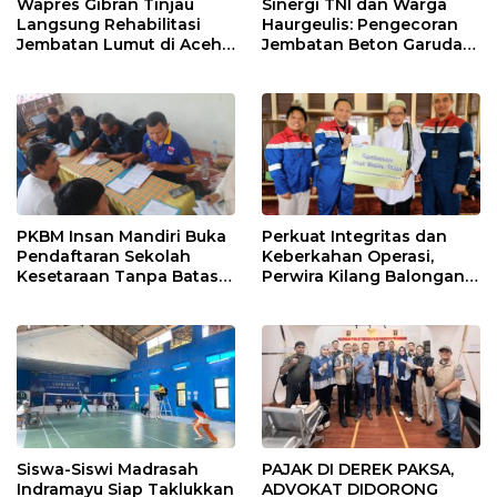
Wapres Gibran Tinjau
Sinergi TNI dan Warga
Langsung Rehabilitasi
Haurgeulis: Pengecoran
Jembatan Lumut di Aceh
Jembatan Beton Garuda
Tengah, Targetkan
di Indramayu Rampung
Konektivitas Pulih Cepat
PKBM Insan Mandiri Buka
Perkuat Integritas dan
Pendaftaran Sekolah
Keberkahan Operasi,
Kesetaraan Tanpa Batas
Perwira Kilang Balongan
Usia
Gelar Doa Bersama
Siswa-Siswi Madrasah
PAJAK DI DEREK PAKSA,
Indramayu Siap Taklukkan
ADVOKAT DIDORONG