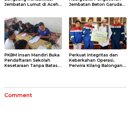
Jembatan Lumut di Aceh
Jembatan Beton Garuda
Tengah, Targetkan
di Indramayu Rampung
Konektivitas Pulih Cepat
PKBM Insan Mandiri Buka
Perkuat Integritas dan
Pendaftaran Sekolah
Keberkahan Operasi,
Kesetaraan Tanpa Batas
Perwira Kilang Balongan
Usia
Gelar Doa Bersama
Comment