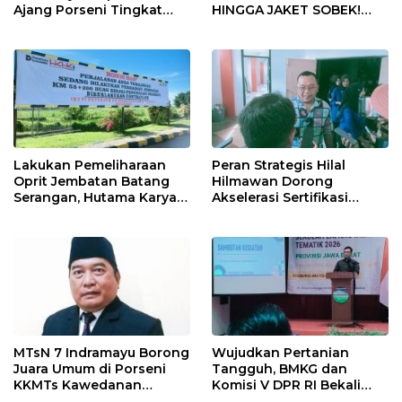
Ajang Porseni Tingkat
HINGGA JAKET SOBEK!
Provinsi 2026
Ormas & 150 Advokat Riau
Ngamuk Kepung Polresta
Pekanbaru!
Lakukan Pemeliharaan
Peran Strategis Hilal
Oprit Jembatan Batang
Hilmawan Dorong
Serangan, Hutama Karya
Akselerasi Sertifikasi
Uji Coba Contraflow di KM
Kompetensi untuk
55 Tol Binjai–Langsa
Entaskan Kemiskinan di
Indramayu
MTsN 7 Indramayu Borong
Wujudkan Pertanian
Juara Umum di Porseni
Tangguh, BMKG dan
KKMTs Kawedanan
Komisi V DPR RI Bekali
Jatibarang 2026
Petani Indramayu Lewat