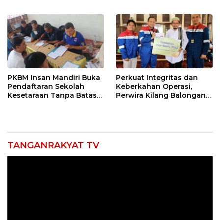
Tengah, Targetkan
di Indramayu Rampung
Konektivitas Pulih Cepat
PKBM Insan Mandiri Buka
Perkuat Integritas dan
Pendaftaran Sekolah
Keberkahan Operasi,
Kesetaraan Tanpa Batas
Perwira Kilang Balongan
Usia
Gelar Doa Bersama
TANGANRAKYAT TV