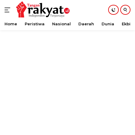
Home
Peristiwa
Nasional
Daerah
Dunia
Ekbis
Langsung
ke
konten