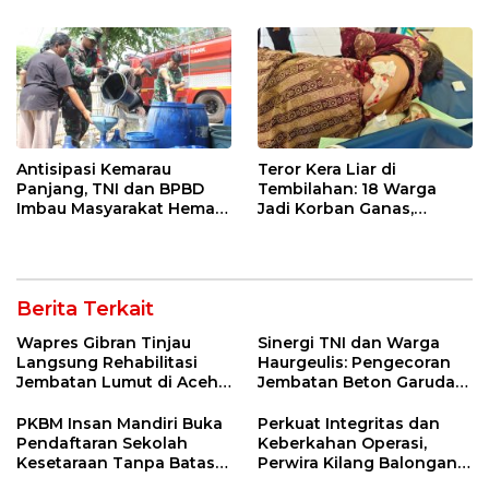
Sekolah Lapang Iklim
Antisipasi Kemarau
Teror Kera Liar di
Panjang, TNI dan BPBD
Tembilahan: 18 Warga
Imbau Masyarakat Hemat
Jadi Korban Ganas,
Air dan Waspada
Punggung Robek hingga
Kebakaran
12 Jahitan!
Berita Terkait
Wapres Gibran Tinjau
Sinergi TNI dan Warga
Langsung Rehabilitasi
Haurgeulis: Pengecoran
Jembatan Lumut di Aceh
Jembatan Beton Garuda
Tengah, Targetkan
di Indramayu Rampung
Konektivitas Pulih Cepat
PKBM Insan Mandiri Buka
Perkuat Integritas dan
Pendaftaran Sekolah
Keberkahan Operasi,
Kesetaraan Tanpa Batas
Perwira Kilang Balongan
Usia
Gelar Doa Bersama