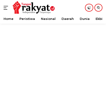
Home
Peristiwa
Nasional
Daerah
Dunia
Ekbis
Langsung
ke
konten