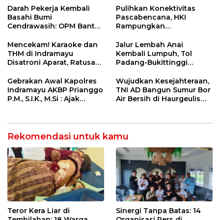
Net Zero Emission 2060
Pemeriksaan Kesehatan
Darah Pekerja Kembali
Pulihkan Konektivitas
Rutin dan Edukasi
Basahi Bumi
Pascabencana, HKI
Perawatan Gigi
Cendrawasih: OPM Bantai
Rampungkan
5 Pahlawan Infrastruktur
Penanganan Jalur
di Tolikara!
Lembah Anai dan Malalak
Mencekam! Karaoke dan
Jalur Lembah Anai
THM di Indramayu
Kembali Lumpuh, Tol
Disatroni Aparat, Ratusan
Padang-Bukittinggi
Pengunjung Kocar-Kacir
Didesak Jadi Solusi
Dites Urine!
Strategis
Gebrakan Awal Kapolres
Wujudkan Kesejahteraan,
Indramayu AKBP Prianggo
TNI AD Bangun Sumur Bor
P.M., S.I.K., M.Si : Ajak
Air Bersih di Haurgeulis
Wartawan Ngopi Bareng
Indramayu
dan Analisa Program Kerja
Rekomendasi untuk kamu
Teror Kera Liar di
Sinergi Tanpa Batas: 14
Tembilahan: 18 Warga
Organisasi Pers di