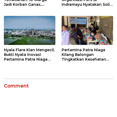
Jadi Korban Ganas,
Indramayu Nyatakan Solid
Punggung Robek hingga
di Bawah Naungan FKJI
12 Jahitan!
Nyala Flare Kian Mengecil,
Pertamina Patra Niaga
Bukti Nyata Inovasi
Kilang Balongan
Pertamina Patra Niaga
Tingkatkan Kesehatan
Kilang Balongan Dukung
Masyarakat melalui
Net Zero Emission 2060
Pemeriksaan Kesehatan
Rutin dan Edukasi
Perawatan Gigi
Comment