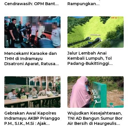
Cendrawasih: OPM Bantai
Rampungkan
5 Pahlawan Infrastruktur
Penanganan Jalur
di Tolikara!
Lembah Anai dan Malalak
Jalur Lembah Anai
Mencekam! Karaoke dan
Kembali Lumpuh, Tol
THM di Indramayu
Padang-Bukittinggi
Disatroni Aparat, Ratusan
Didesak Jadi Solusi
Pengunjung Kocar-Kacir
Strategis
Dites Urine!
Gebrakan Awal Kapolres
Wujudkan Kesejahteraan,
Indramayu AKBP Prianggo
TNI AD Bangun Sumur Bor
P.M., S.I.K., M.Si : Ajak
Air Bersih di Haurgeulis