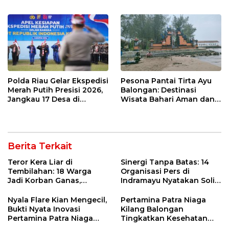
Wartawan Ngopi Bareng
Indramayu
dan Analisa Program Kerja
Polda Riau Gelar Ekspedisi
Pesona Pantai Tirta Ayu
Merah Putih Presisi 2026,
Balongan: Destinasi
Jangkau 17 Desa di
Wisata Bahari Aman dan
Wilayah 3T
Nyaman di Indramayu
Berita Terkait
Teror Kera Liar di
Sinergi Tanpa Batas: 14
Tembilahan: 18 Warga
Organisasi Pers di
Jadi Korban Ganas,
Indramayu Nyatakan Solid
Punggung Robek hingga
di Bawah Naungan FKJI
12 Jahitan!
Nyala Flare Kian Mengecil,
Pertamina Patra Niaga
Bukti Nyata Inovasi
Kilang Balongan
Pertamina Patra Niaga
Tingkatkan Kesehatan
Kilang Balongan Dukung
Masyarakat melalui