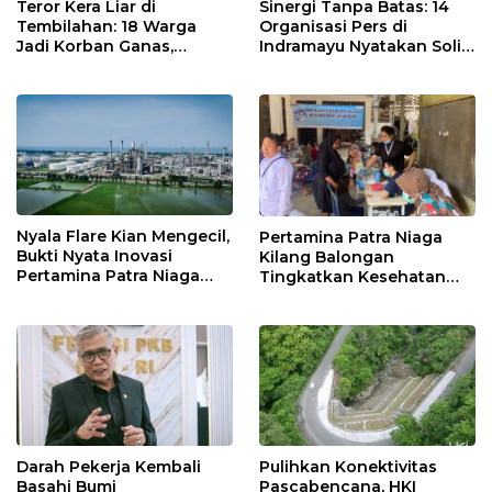
Teror Kera Liar di
Sinergi Tanpa Batas: 14
Tembilahan: 18 Warga
Organisasi Pers di
Jadi Korban Ganas,
Indramayu Nyatakan Solid
Punggung Robek hingga
di Bawah Naungan FKJI
12 Jahitan!
Nyala Flare Kian Mengecil,
Pertamina Patra Niaga
Bukti Nyata Inovasi
Kilang Balongan
Pertamina Patra Niaga
Tingkatkan Kesehatan
Kilang Balongan Dukung
Masyarakat melalui
Net Zero Emission 2060
Pemeriksaan Kesehatan
Rutin dan Edukasi
Perawatan Gigi
Darah Pekerja Kembali
Pulihkan Konektivitas
Basahi Bumi
Pascabencana, HKI