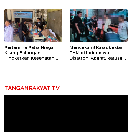
Punggung Robek hingga
di Bawah Naungan FKJI
12 Jahitan!
Pertamina Patra Niaga
Mencekam! Karaoke dan
Kilang Balongan
THM di Indramayu
Tingkatkan Kesehatan
Disatroni Aparat, Ratusan
Masyarakat melalui
Pengunjung Kocar-Kacir
Pemeriksaan Kesehatan
Dites Urine!
Rutin dan Edukasi
Perawatan Gigi
TANGANRAKYAT TV