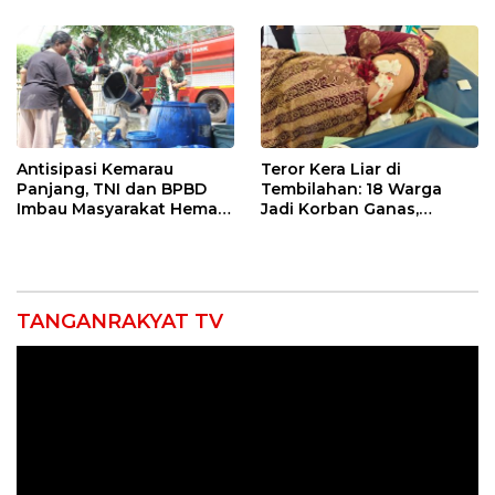
Sekolah Lapang Iklim
Antisipasi Kemarau
Teror Kera Liar di
Panjang, TNI dan BPBD
Tembilahan: 18 Warga
Imbau Masyarakat Hemat
Jadi Korban Ganas,
Air dan Waspada
Punggung Robek hingga
Kebakaran
12 Jahitan!
TANGANRAKYAT TV