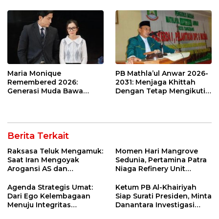
Maria Monique
PB Mathla’ul Anwar 2026-
Remembered 2026:
2031: Menjaga Khittah
Generasi Muda Bawa
Dengan Tetap Mengikuti
Harapan bagi Kaum
Perkembangan Zaman
Difabel
Berita Terkait
Raksasa Teluk Mengamuk:
Momen Hari Mangrove
Saat Iran Mengoyak
Sedunia, Pertamina Patra
Arogansi AS dan
Niaga Refinery Unit
Sekutunya!
Balongan Perkuat
Ketahanan Pesisir
Agenda Strategis Umat:
Ketum PB Al-Khairiyah
Indramayu melalui Aksi
Dari Ego Kelembagaan
Siap Surati Presiden, Minta
Nyata dan Inovasi
Menuju Integritas
Danantara Investigasi
Program Lingkungan
Kebangsaan
Impor Baja Slab PT KRAS