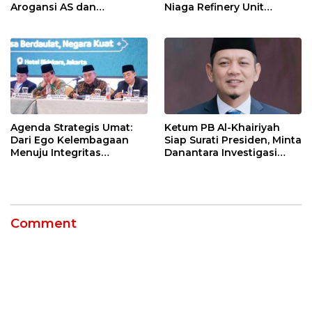
Arogansi AS dan
Niaga Refinery Unit
Sekutunya!
Balongan Perkuat
Ketahanan Pesisir
Indramayu melalui Aksi
Nyata dan Inovasi
Program Lingkungan
Berkelanjutan
Agenda Strategis Umat:
Ketum PB Al-Khairiyah
Dari Ego Kelembagaan
Siap Surati Presiden, Minta
Menuju Integritas
Danantara Investigasi
Kebangsaan
Impor Baja Slab PT KRAS
Comment