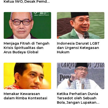
Ketua IWO, Desak Pemda
Pasang CCTV 24 Jam
demi Bekuk Pembuang
Sampah Liar!
Menjaga Fitrah di Tengah
Indonesia Darurat LGBT
Krisis Spiritualitas dan
dan Urgensi Ketegasan
Arus Budaya Global
Hukum
Menakar Kewarasan
Ketika Perhatian Dunia
dalam Rimba Kontestasi
Tersedot oleh Sebuah
Bola, Jangan Lupakan
Palestina