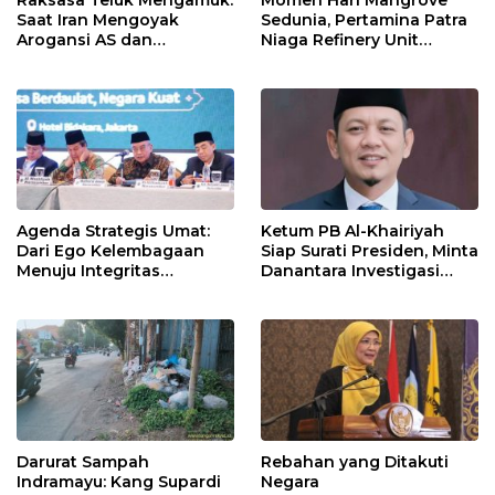
Saat Iran Mengoyak
Sedunia, Pertamina Patra
Arogansi AS dan
Niaga Refinery Unit
Sekutunya!
Balongan Perkuat
Ketahanan Pesisir
Indramayu melalui Aksi
Nyata dan Inovasi
Program Lingkungan
Berkelanjutan
Agenda Strategis Umat:
Ketum PB Al-Khairiyah
Dari Ego Kelembagaan
Siap Surati Presiden, Minta
Menuju Integritas
Danantara Investigasi
Kebangsaan
Impor Baja Slab PT KRAS
Darurat Sampah
Rebahan yang Ditakuti
Indramayu: Kang Supardi
Negara