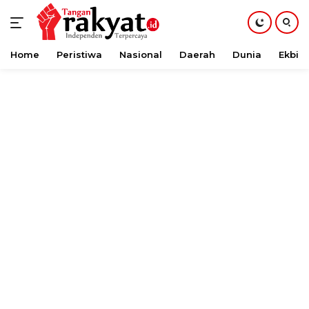
Home
Peristiwa
Nasional
Daerah
Dunia
Ekbis
Langsung
ke
konten