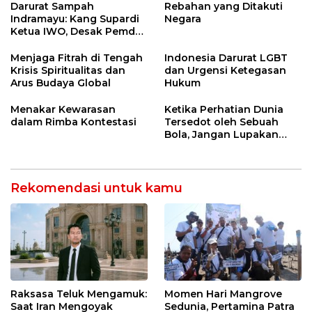
Berkelanjutan
Darurat Sampah
Rebahan yang Ditakuti
Indramayu: Kang Supardi
Negara
Ketua IWO, Desak Pemda
Pasang CCTV 24 Jam
demi Bekuk Pembuang
Menjaga Fitrah di Tengah
Indonesia Darurat LGBT
Sampah Liar!
Krisis Spiritualitas dan
dan Urgensi Ketegasan
Arus Budaya Global
Hukum
Menakar Kewarasan
Ketika Perhatian Dunia
dalam Rimba Kontestasi
Tersedot oleh Sebuah
Bola, Jangan Lupakan
Palestina
Rekomendasi untuk kamu
Raksasa Teluk Mengamuk:
Momen Hari Mangrove
Saat Iran Mengoyak
Sedunia, Pertamina Patra