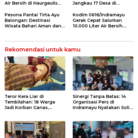
Air Bersih di Haurgeulis
Jangkau 17 Desa di
Indramayu
Wilayah 3T
Pesona Pantai Tirta Ayu
Kodim 0616/Indramayu
Balongan: Destinasi
Gerak Cepat Salurkan
Wisata Bahari Aman dan
10.000 Liter Air Bersih
Nyaman di Indramayu
untuk Warga Krangkeng
Rekomendasi untuk kamu
Teror Kera Liar di
Sinergi Tanpa Batas: 14
Tembilahan: 18 Warga
Organisasi Pers di
Jadi Korban Ganas,
Indramayu Nyatakan Solid
Punggung Robek hingga
di Bawah Naungan FKJI
12 Jahitan!