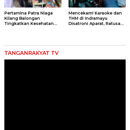
Pertamina Patra Niaga
Mencekam! Karaoke dan
Kilang Balongan
THM di Indramayu
Tingkatkan Kesehatan
Disatroni Aparat, Ratusan
Masyarakat melalui
Pengunjung Kocar-Kacir
Pemeriksaan Kesehatan
Dites Urine!
Rutin dan Edukasi
Perawatan Gigi
TANGANRAKYAT TV