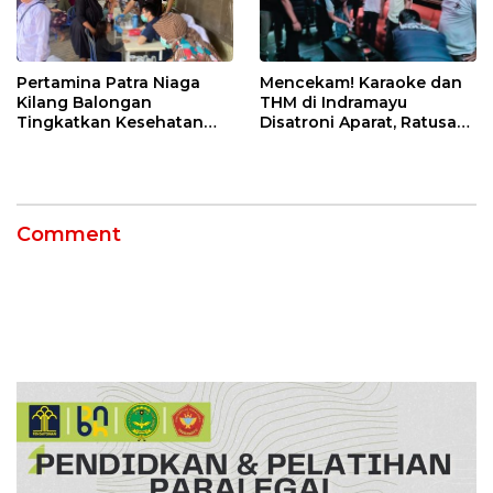
Pertamina Patra Niaga
Mencekam! Karaoke dan
Kilang Balongan
THM di Indramayu
Tingkatkan Kesehatan
Disatroni Aparat, Ratusan
Masyarakat melalui
Pengunjung Kocar-Kacir
Pemeriksaan Kesehatan
Dites Urine!
Rutin dan Edukasi
Perawatan Gigi
Comment