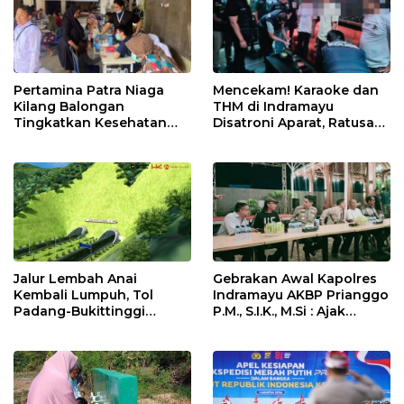
Pertamina Patra Niaga
Mencekam! Karaoke dan
Kilang Balongan
THM di Indramayu
Tingkatkan Kesehatan
Disatroni Aparat, Ratusan
Masyarakat melalui
Pengunjung Kocar-Kacir
Pemeriksaan Kesehatan
Dites Urine!
Rutin dan Edukasi
Perawatan Gigi
Jalur Lembah Anai
Gebrakan Awal Kapolres
Kembali Lumpuh, Tol
Indramayu AKBP Prianggo
Padang-Bukittinggi
P.M., S.I.K., M.Si : Ajak
Didesak Jadi Solusi
Wartawan Ngopi Bareng
Strategis
dan Analisa Program Kerja