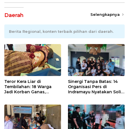
Daerah
Selengkapnya
Berita Regional, konten terbaik pilihan dari daerah.
Teror Kera Liar di
Sinergi Tanpa Batas: 14
Tembilahan: 18 Warga
Organisasi Pers di
Jadi Korban Ganas,
Indramayu Nyatakan Solid
Punggung Robek hingga
di Bawah Naungan FKJI
12 Jahitan!