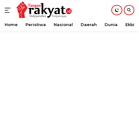
Home
Peristiwa
Nasional
Daerah
Dunia
Ekbis
Langsung
ke
konten