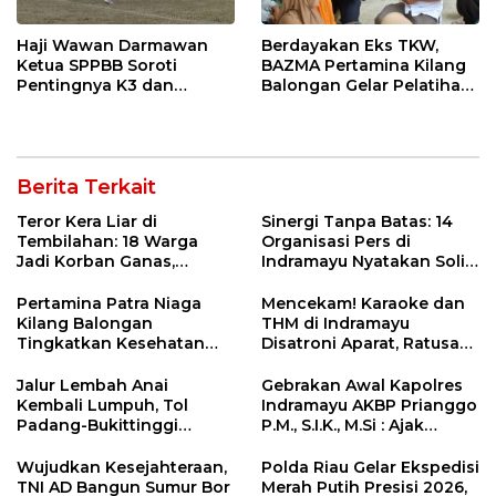
Haji Wawan Darmawan
Berdayakan Eks TKW,
Ketua SPPBB Soroti
BAZMA Pertamina Kilang
Pentingnya K3 dan
Balongan Gelar Pelatihan
Sportivitas di Lapangan
Tempe Guna Pacu
Bumi Patra Melalui
Ekonomi Desa
Turnamen Mini Soccer
Rawadalem
Berita Terkait
Teror Kera Liar di
Sinergi Tanpa Batas: 14
Tembilahan: 18 Warga
Organisasi Pers di
Jadi Korban Ganas,
Indramayu Nyatakan Solid
Punggung Robek hingga
di Bawah Naungan FKJI
12 Jahitan!
Pertamina Patra Niaga
Mencekam! Karaoke dan
Kilang Balongan
THM di Indramayu
Tingkatkan Kesehatan
Disatroni Aparat, Ratusan
Masyarakat melalui
Pengunjung Kocar-Kacir
Pemeriksaan Kesehatan
Dites Urine!
Jalur Lembah Anai
Gebrakan Awal Kapolres
Rutin dan Edukasi
Kembali Lumpuh, Tol
Indramayu AKBP Prianggo
Perawatan Gigi
Padang-Bukittinggi
P.M., S.I.K., M.Si : Ajak
Didesak Jadi Solusi
Wartawan Ngopi Bareng
Strategis
dan Analisa Program Kerja
Wujudkan Kesejahteraan,
Polda Riau Gelar Ekspedisi
TNI AD Bangun Sumur Bor
Merah Putih Presisi 2026,