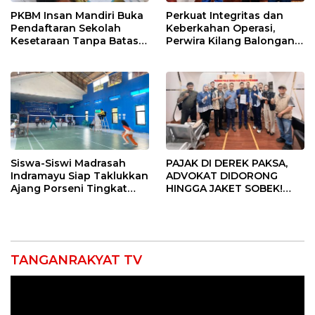
PKBM Insan Mandiri Buka
Perkuat Integritas dan
Pendaftaran Sekolah
Keberkahan Operasi,
Kesetaraan Tanpa Batas
Perwira Kilang Balongan
Usia
Gelar Doa Bersama
Siswa-Siswi Madrasah
PAJAK DI DEREK PAKSA,
Indramayu Siap Taklukkan
ADVOKAT DIDORONG
Ajang Porseni Tingkat
HINGGA JAKET SOBEK!
Provinsi 2026
Ormas & 150 Advokat Riau
Ngamuk Kepung Polresta
Pekanbaru!
TANGANRAKYAT TV