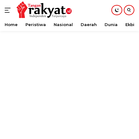
Home
Peristiwa
Nasional
Daerah
Dunia
Ekbis
Langsung
ke
konten