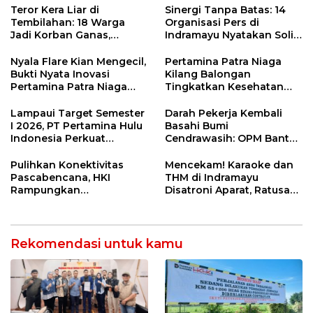
Ngamuk Kepung Polresta
55 Tol Binjai–Langsa
Teror Kera Liar di
Sinergi Tanpa Batas: 14
Pekanbaru!
Tembilahan: 18 Warga
Organisasi Pers di
Jadi Korban Ganas,
Indramayu Nyatakan Solid
Punggung Robek hingga
di Bawah Naungan FKJI
12 Jahitan!
Nyala Flare Kian Mengecil,
Pertamina Patra Niaga
Bukti Nyata Inovasi
Kilang Balongan
Pertamina Patra Niaga
Tingkatkan Kesehatan
Kilang Balongan Dukung
Masyarakat melalui
Net Zero Emission 2060
Pemeriksaan Kesehatan
Lampaui Target Semester
Darah Pekerja Kembali
Rutin dan Edukasi
I 2026, PT Pertamina Hulu
Basahi Bumi
Perawatan Gigi
Indonesia Perkuat
Cendrawasih: OPM Bantai
Ketahanan Energi
5 Pahlawan Infrastruktur
Nasional Lewat Inovasi &
di Tolikara!
Pulihkan Konektivitas
Mencekam! Karaoke dan
Keselamatan Kerja
Pascabencana, HKI
THM di Indramayu
Rampungkan
Disatroni Aparat, Ratusan
Penanganan Jalur
Pengunjung Kocar-Kacir
Lembah Anai dan Malalak
Dites Urine!
Rekomendasi untuk kamu