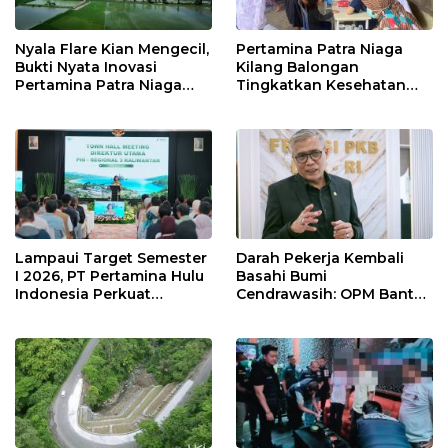
Nyala Flare Kian Mengecil,
Pertamina Patra Niaga
Bukti Nyata Inovasi
Kilang Balongan
Pertamina Patra Niaga
Tingkatkan Kesehatan
Kilang Balongan Dukung
Masyarakat melalui
Net Zero Emission 2060
Pemeriksaan Kesehatan
Rutin dan Edukasi
Perawatan Gigi
Lampaui Target Semester
Darah Pekerja Kembali
I 2026, PT Pertamina Hulu
Basahi Bumi
Indonesia Perkuat
Cendrawasih: OPM Bantai
Ketahanan Energi
5 Pahlawan Infrastruktur
Nasional Lewat Inovasi &
di Tolikara!
Keselamatan Kerja