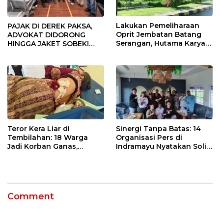
Lakukan Pemeliharaan
PAJAK DI DEREK PAKSA,
Oprit Jembatan Batang
ADVOKAT DIDORONG
Serangan, Hutama Karya
HINGGA JAKET SOBEK!
Uji Coba Contraflow di KM
Ormas & 150 Advokat Riau
55 Tol Binjai–Langsa
Ngamuk Kepung Polresta
Pekanbaru!
Teror Kera Liar di
Sinergi Tanpa Batas: 14
Tembilahan: 18 Warga
Organisasi Pers di
Jadi Korban Ganas,
Indramayu Nyatakan Solid
Punggung Robek hingga
di Bawah Naungan FKJI
12 Jahitan!
Comment