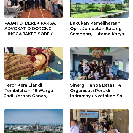
Lakukan Pemeliharaan
PAJAK DI DEREK PAKSA,
Oprit Jembatan Batang
ADVOKAT DIDORONG
Serangan, Hutama Karya
HINGGA JAKET SOBEK!
Uji Coba Contraflow di KM
Ormas & 150 Advokat Riau
55 Tol Binjai–Langsa
Ngamuk Kepung Polresta
Pekanbaru!
Teror Kera Liar di
Sinergi Tanpa Batas: 14
Tembilahan: 18 Warga
Organisasi Pers di
Jadi Korban Ganas,
Indramayu Nyatakan Solid
Punggung Robek hingga
di Bawah Naungan FKJI
12 Jahitan!