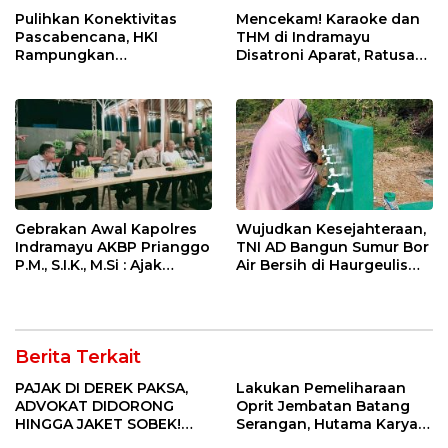
Pulihkan Konektivitas
Mencekam! Karaoke dan
Pascabencana, HKI
THM di Indramayu
Rampungkan
Disatroni Aparat, Ratusan
Penanganan Jalur
Pengunjung Kocar-Kacir
Lembah Anai dan Malalak
Dites Urine!
Gebrakan Awal Kapolres
Wujudkan Kesejahteraan,
Indramayu AKBP Prianggo
TNI AD Bangun Sumur Bor
P.M., S.I.K., M.Si : Ajak
Air Bersih di Haurgeulis
Wartawan Ngopi Bareng
Indramayu
dan Analisa Program Kerja
Berita Terkait
PAJAK DI DEREK PAKSA,
Lakukan Pemeliharaan
ADVOKAT DIDORONG
Oprit Jembatan Batang
HINGGA JAKET SOBEK!
Serangan, Hutama Karya
Ormas & 150 Advokat Riau
Uji Coba Contraflow di KM