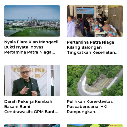
12 Jahitan!
Nyala Flare Kian Mengecil,
Pertamina Patra Niaga
Bukti Nyata Inovasi
Kilang Balongan
Pertamina Patra Niaga
Tingkatkan Kesehatan
Kilang Balongan Dukung
Masyarakat melalui
Net Zero Emission 2060
Pemeriksaan Kesehatan
Rutin dan Edukasi
Perawatan Gigi
Darah Pekerja Kembali
Pulihkan Konektivitas
Basahi Bumi
Pascabencana, HKI
Cendrawasih: OPM Bantai
Rampungkan
5 Pahlawan Infrastruktur
Penanganan Jalur
di Tolikara!
Lembah Anai dan Malalak