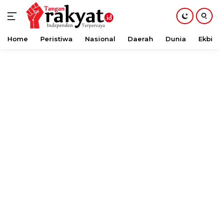
Home
Peristiwa
Nasional
Daerah
Dunia
Ekbis
Langsung
ke
konten