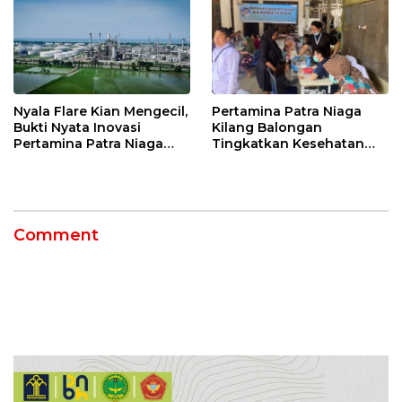
Nyala Flare Kian Mengecil,
Pertamina Patra Niaga
Bukti Nyata Inovasi
Kilang Balongan
Pertamina Patra Niaga
Tingkatkan Kesehatan
Kilang Balongan Dukung
Masyarakat melalui
Net Zero Emission 2060
Pemeriksaan Kesehatan
Rutin dan Edukasi
Perawatan Gigi
Comment