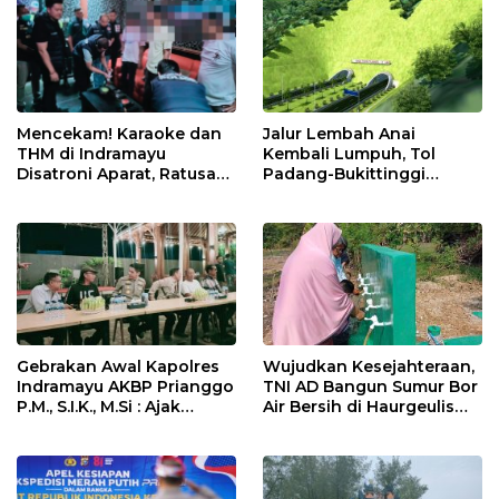
Jalur Lembah Anai
Mencekam! Karaoke dan
Kembali Lumpuh, Tol
THM di Indramayu
Padang-Bukittinggi
Disatroni Aparat, Ratusan
Didesak Jadi Solusi
Pengunjung Kocar-Kacir
Strategis
Dites Urine!
Gebrakan Awal Kapolres
Wujudkan Kesejahteraan,
Indramayu AKBP Prianggo
TNI AD Bangun Sumur Bor
P.M., S.I.K., M.Si : Ajak
Air Bersih di Haurgeulis
Wartawan Ngopi Bareng
Indramayu
dan Analisa Program Kerja