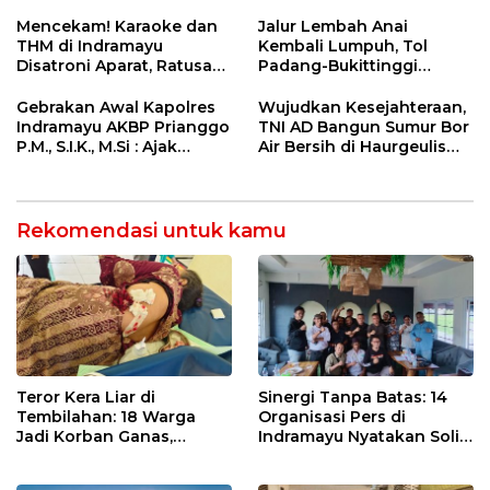
5 Pahlawan Infrastruktur
Penanganan Jalur
di Tolikara!
Lembah Anai dan Malalak
Mencekam! Karaoke dan
Jalur Lembah Anai
THM di Indramayu
Kembali Lumpuh, Tol
Disatroni Aparat, Ratusan
Padang-Bukittinggi
Pengunjung Kocar-Kacir
Didesak Jadi Solusi
Dites Urine!
Strategis
Gebrakan Awal Kapolres
Wujudkan Kesejahteraan,
Indramayu AKBP Prianggo
TNI AD Bangun Sumur Bor
P.M., S.I.K., M.Si : Ajak
Air Bersih di Haurgeulis
Wartawan Ngopi Bareng
Indramayu
dan Analisa Program Kerja
Rekomendasi untuk kamu
Teror Kera Liar di
Sinergi Tanpa Batas: 14
Tembilahan: 18 Warga
Organisasi Pers di
Jadi Korban Ganas,
Indramayu Nyatakan Solid
Punggung Robek hingga
di Bawah Naungan FKJI
12 Jahitan!