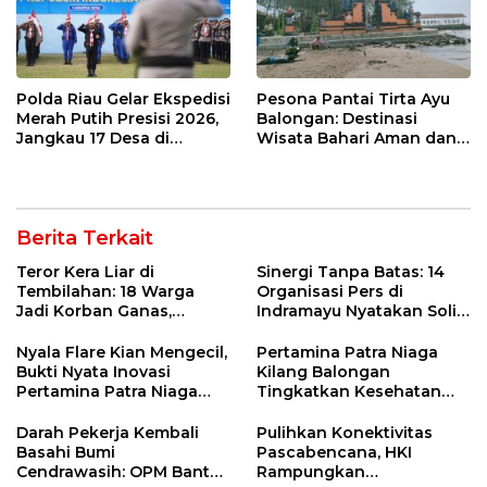
Polda Riau Gelar Ekspedisi
Pesona Pantai Tirta Ayu
Merah Putih Presisi 2026,
Balongan: Destinasi
Jangkau 17 Desa di
Wisata Bahari Aman dan
Wilayah 3T
Nyaman di Indramayu
Berita Terkait
Teror Kera Liar di
Sinergi Tanpa Batas: 14
Tembilahan: 18 Warga
Organisasi Pers di
Jadi Korban Ganas,
Indramayu Nyatakan Solid
Punggung Robek hingga
di Bawah Naungan FKJI
12 Jahitan!
Nyala Flare Kian Mengecil,
Pertamina Patra Niaga
Bukti Nyata Inovasi
Kilang Balongan
Pertamina Patra Niaga
Tingkatkan Kesehatan
Kilang Balongan Dukung
Masyarakat melalui
Net Zero Emission 2060
Pemeriksaan Kesehatan
Darah Pekerja Kembali
Pulihkan Konektivitas
Rutin dan Edukasi
Basahi Bumi
Pascabencana, HKI
Perawatan Gigi
Cendrawasih: OPM Bantai
Rampungkan