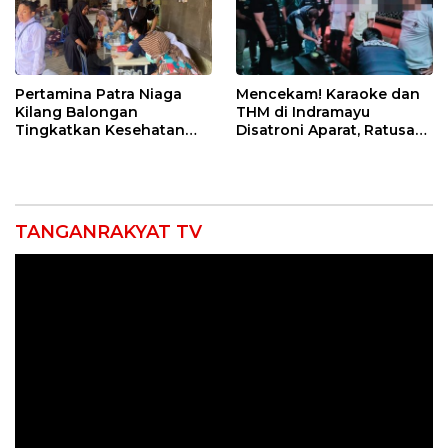
Pertamina Patra Niaga
Mencekam! Karaoke dan
Kilang Balongan
THM di Indramayu
Tingkatkan Kesehatan
Disatroni Aparat, Ratusan
Masyarakat melalui
Pengunjung Kocar-Kacir
Pemeriksaan Kesehatan
Dites Urine!
Rutin dan Edukasi
Perawatan Gigi
TANGANRAKYAT TV