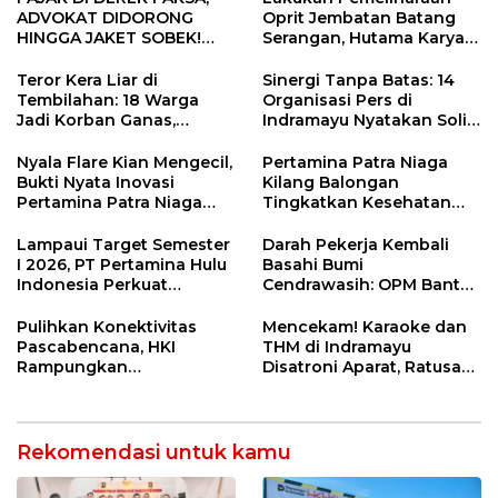
ADVOKAT DIDORONG
Oprit Jembatan Batang
HINGGA JAKET SOBEK!
Serangan, Hutama Karya
Ormas & 150 Advokat Riau
Uji Coba Contraflow di KM
Ngamuk Kepung Polresta
55 Tol Binjai–Langsa
Teror Kera Liar di
Sinergi Tanpa Batas: 14
Pekanbaru!
Tembilahan: 18 Warga
Organisasi Pers di
Jadi Korban Ganas,
Indramayu Nyatakan Solid
Punggung Robek hingga
di Bawah Naungan FKJI
12 Jahitan!
Nyala Flare Kian Mengecil,
Pertamina Patra Niaga
Bukti Nyata Inovasi
Kilang Balongan
Pertamina Patra Niaga
Tingkatkan Kesehatan
Kilang Balongan Dukung
Masyarakat melalui
Net Zero Emission 2060
Pemeriksaan Kesehatan
Lampaui Target Semester
Darah Pekerja Kembali
Rutin dan Edukasi
I 2026, PT Pertamina Hulu
Basahi Bumi
Perawatan Gigi
Indonesia Perkuat
Cendrawasih: OPM Bantai
Ketahanan Energi
5 Pahlawan Infrastruktur
Nasional Lewat Inovasi &
di Tolikara!
Pulihkan Konektivitas
Mencekam! Karaoke dan
Keselamatan Kerja
Pascabencana, HKI
THM di Indramayu
Rampungkan
Disatroni Aparat, Ratusan
Penanganan Jalur
Pengunjung Kocar-Kacir
Lembah Anai dan Malalak
Dites Urine!
Rekomendasi untuk kamu