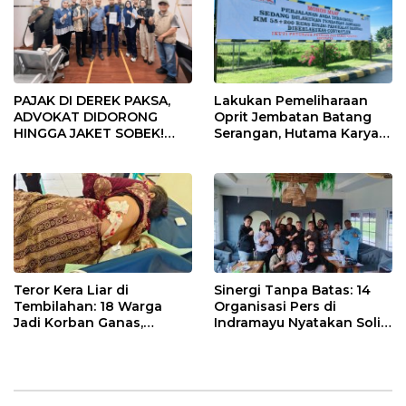
PAJAK DI DEREK PAKSA,
Lakukan Pemeliharaan
ADVOKAT DIDORONG
Oprit Jembatan Batang
HINGGA JAKET SOBEK!
Serangan, Hutama Karya
Ormas & 150 Advokat Riau
Uji Coba Contraflow di KM
Ngamuk Kepung Polresta
55 Tol Binjai–Langsa
Pekanbaru!
Teror Kera Liar di
Sinergi Tanpa Batas: 14
Tembilahan: 18 Warga
Organisasi Pers di
Jadi Korban Ganas,
Indramayu Nyatakan Solid
Punggung Robek hingga
di Bawah Naungan FKJI
12 Jahitan!