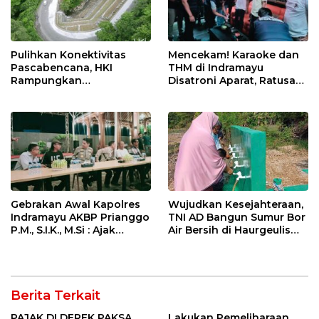
Pulihkan Konektivitas
Mencekam! Karaoke dan
Pascabencana, HKI
THM di Indramayu
Rampungkan
Disatroni Aparat, Ratusan
Penanganan Jalur
Pengunjung Kocar-Kacir
Lembah Anai dan Malalak
Dites Urine!
Gebrakan Awal Kapolres
Wujudkan Kesejahteraan,
Indramayu AKBP Prianggo
TNI AD Bangun Sumur Bor
P.M., S.I.K., M.Si : Ajak
Air Bersih di Haurgeulis
Wartawan Ngopi Bareng
Indramayu
dan Analisa Program Kerja
Berita Terkait
PAJAK DI DEREK PAKSA,
Lakukan Pemeliharaan