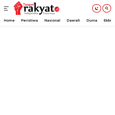
Home
Peristiwa
Nasional
Daerah
Dunia
Ekbis
Langsung
ke
konten