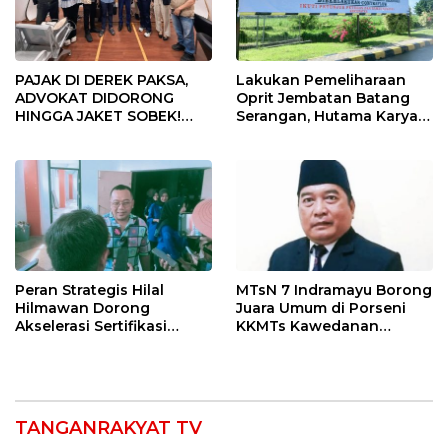
PAJAK DI DEREK PAKSA,
Lakukan Pemeliharaan
ADVOKAT DIDORONG
Oprit Jembatan Batang
HINGGA JAKET SOBEK!
Serangan, Hutama Karya
Ormas & 150 Advokat Riau
Uji Coba Contraflow di KM
Ngamuk Kepung Polresta
55 Tol Binjai–Langsa
Pekanbaru!
Peran Strategis Hilal
MTsN 7 Indramayu Borong
Hilmawan Dorong
Juara Umum di Porseni
Akselerasi Sertifikasi
KKMTs Kawedanan
Kompetensi untuk
Jatibarang 2026
Entaskan Kemiskinan di
Indramayu
TANGANRAKYAT TV