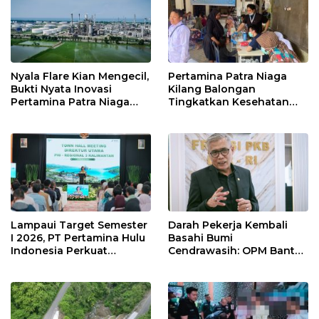
Nyala Flare Kian Mengecil,
Pertamina Patra Niaga
Bukti Nyata Inovasi
Kilang Balongan
Pertamina Patra Niaga
Tingkatkan Kesehatan
Kilang Balongan Dukung
Masyarakat melalui
Net Zero Emission 2060
Pemeriksaan Kesehatan
Rutin dan Edukasi
Perawatan Gigi
Lampaui Target Semester
Darah Pekerja Kembali
I 2026, PT Pertamina Hulu
Basahi Bumi
Indonesia Perkuat
Cendrawasih: OPM Bantai
Ketahanan Energi
5 Pahlawan Infrastruktur
Nasional Lewat Inovasi &
di Tolikara!
Keselamatan Kerja