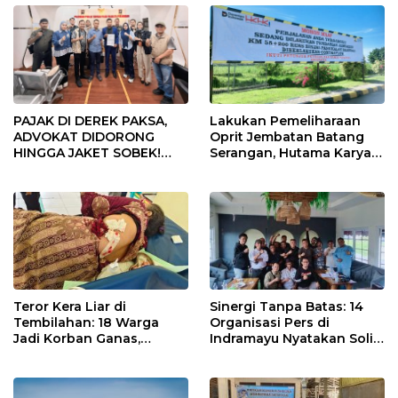
PAJAK DI DEREK PAKSA,
Lakukan Pemeliharaan
ADVOKAT DIDORONG
Oprit Jembatan Batang
HINGGA JAKET SOBEK!
Serangan, Hutama Karya
Ormas & 150 Advokat Riau
Uji Coba Contraflow di KM
Ngamuk Kepung Polresta
55 Tol Binjai–Langsa
Pekanbaru!
Teror Kera Liar di
Sinergi Tanpa Batas: 14
Tembilahan: 18 Warga
Organisasi Pers di
Jadi Korban Ganas,
Indramayu Nyatakan Solid
Punggung Robek hingga
di Bawah Naungan FKJI
12 Jahitan!