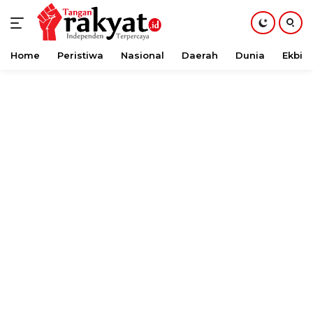
Home
Peristiwa
Nasional
Daerah
Dunia
Ekbis
Langsung
ke
konten