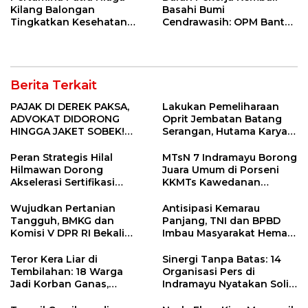
Kilang Balongan
Basahi Bumi
Tingkatkan Kesehatan
Cendrawasih: OPM Bantai
Masyarakat melalui
5 Pahlawan Infrastruktur
Pemeriksaan Kesehatan
di Tolikara!
Rutin dan Edukasi
Perawatan Gigi
Berita Terkait
PAJAK DI DEREK PAKSA,
Lakukan Pemeliharaan
ADVOKAT DIDORONG
Oprit Jembatan Batang
HINGGA JAKET SOBEK!
Serangan, Hutama Karya
Ormas & 150 Advokat Riau
Uji Coba Contraflow di KM
Ngamuk Kepung Polresta
55 Tol Binjai–Langsa
Peran Strategis Hilal
MTsN 7 Indramayu Borong
Pekanbaru!
Hilmawan Dorong
Juara Umum di Porseni
Akselerasi Sertifikasi
KKMTs Kawedanan
Kompetensi untuk
Jatibarang 2026
Entaskan Kemiskinan di
Wujudkan Pertanian
Antisipasi Kemarau
Indramayu
Tangguh, BMKG dan
Panjang, TNI dan BPBD
Komisi V DPR RI Bekali
Imbau Masyarakat Hemat
Petani Indramayu Lewat
Air dan Waspada
Sekolah Lapang Iklim
Kebakaran
Teror Kera Liar di
Sinergi Tanpa Batas: 14
Tembilahan: 18 Warga
Organisasi Pers di
Jadi Korban Ganas,
Indramayu Nyatakan Solid
Punggung Robek hingga
di Bawah Naungan FKJI