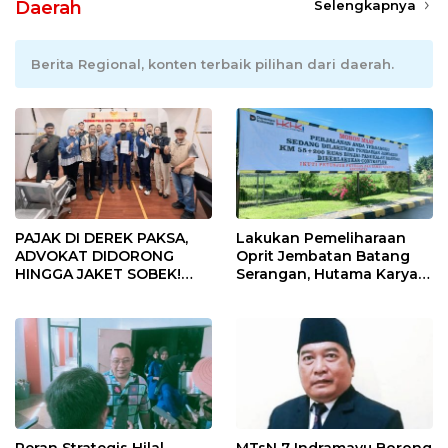
Daerah
Selengkapnya
Berita Regional, konten terbaik pilihan dari daerah.
PAJAK DI DEREK PAKSA,
Lakukan Pemeliharaan
ADVOKAT DIDORONG
Oprit Jembatan Batang
HINGGA JAKET SOBEK!
Serangan, Hutama Karya
Ormas & 150 Advokat Riau
Uji Coba Contraflow di KM
Ngamuk Kepung Polresta
55 Tol Binjai–Langsa
Pekanbaru!
Peran Strategis Hilal
MTsN 7 Indramayu Borong