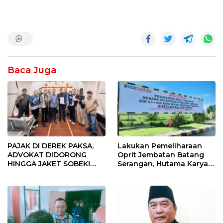
Baca Juga
PAJAK DI DEREK PAKSA,
Lakukan Pemeliharaan
ADVOKAT DIDORONG
Oprit Jembatan Batang
HINGGA JAKET SOBEK!
Serangan, Hutama Karya
Ormas & 150 Advokat Riau
Uji Coba Contraflow di KM
Ngamuk Kepung Polresta
55 Tol Binjai–Langsa
Pekanbaru!