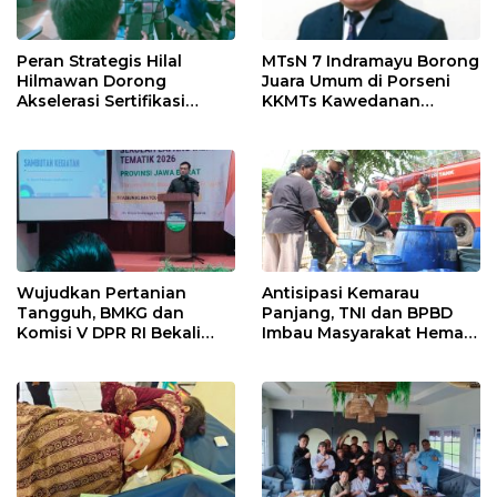
Peran Strategis Hilal
MTsN 7 Indramayu Borong
Hilmawan Dorong
Juara Umum di Porseni
Akselerasi Sertifikasi
KKMTs Kawedanan
Kompetensi untuk
Jatibarang 2026
Entaskan Kemiskinan di
Indramayu
Wujudkan Pertanian
Antisipasi Kemarau
Tangguh, BMKG dan
Panjang, TNI dan BPBD
Komisi V DPR RI Bekali
Imbau Masyarakat Hemat
Petani Indramayu Lewat
Air dan Waspada
Sekolah Lapang Iklim
Kebakaran