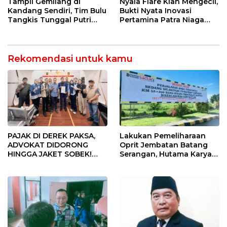
12 Jahitan!
Tampil Gemilang di
Nyala Flare Kian Mengecil,
Kandang Sendiri, Tim Bulu
Bukti Nyata Inovasi
Tangkis Tunggal Putri
Pertamina Patra Niaga
MTsN 2 Indramayu Sabet
Kilang Balongan Dukung
Juara Porseni KKMTs
Net Zero Emission 2060
Jatibarang 2026
Rekomendasi untuk kamu
PAJAK DI DEREK PAKSA,
Lakukan Pemeliharaan
ADVOKAT DIDORONG
Oprit Jembatan Batang
HINGGA JAKET SOBEK!
Serangan, Hutama Karya
Ormas & 150 Advokat Riau
Uji Coba Contraflow di KM
Ngamuk Kepung Polresta
55 Tol Binjai–Langsa
Pekanbaru!