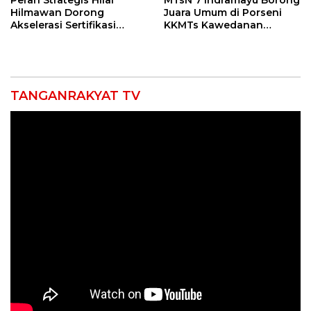
Hilmawan Dorong
Juara Umum di Porseni
Akselerasi Sertifikasi
KKMTs Kawedanan
Kompetensi untuk
Jatibarang 2026
Entaskan Kemiskinan di
Indramayu
TANGANRAKYAT TV