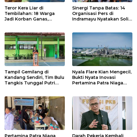
Teror Kera Liar di
Sinergi Tanpa Batas: 14
Tembilahan: 18 Warga
Organisasi Pers di
Jadi Korban Ganas,
Indramayu Nyatakan Solid
Punggung Robek hingga
di Bawah Naungan FKJI
12 Jahitan!
Tampil Gemilang di
Nyala Flare Kian Mengecil,
Kandang Sendiri, Tim Bulu
Bukti Nyata Inovasi
Tangkis Tunggal Putri
Pertamina Patra Niaga
MTsN 2 Indramayu Sabet
Kilang Balongan Dukung
Juara Porseni KKMTs
Net Zero Emission 2060
Jatibarang 2026
Pertamina Patra Niaga
Darah Pekerja Kembali