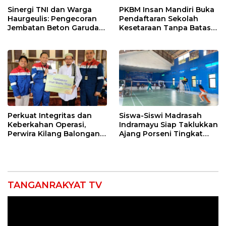
Sinergi TNI dan Warga
PKBM Insan Mandiri Buka
Haurgeulis: Pengecoran
Pendaftaran Sekolah
Jembatan Beton Garuda
Kesetaraan Tanpa Batas
di Indramayu Rampung
Usia
Perkuat Integritas dan
Siswa-Siswi Madrasah
Keberkahan Operasi,
Indramayu Siap Taklukkan
Perwira Kilang Balongan
Ajang Porseni Tingkat
Gelar Doa Bersama
Provinsi 2026
TANGANRAKYAT TV