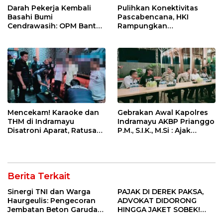
Darah Pekerja Kembali
Pulihkan Konektivitas
Basahi Bumi
Pascabencana, HKI
Cendrawasih: OPM Bantai
Rampungkan
5 Pahlawan Infrastruktur
Penanganan Jalur
di Tolikara!
Lembah Anai dan Malalak
Mencekam! Karaoke dan
Gebrakan Awal Kapolres
THM di Indramayu
Indramayu AKBP Prianggo
Disatroni Aparat, Ratusan
P.M., S.I.K., M.Si : Ajak
Pengunjung Kocar-Kacir
Wartawan Ngopi Bareng
Dites Urine!
dan Analisa Program Kerja
Berita Terkait
Sinergi TNI dan Warga
PAJAK DI DEREK PAKSA,
Haurgeulis: Pengecoran
ADVOKAT DIDORONG
Jembatan Beton Garuda
HINGGA JAKET SOBEK!
di Indramayu Rampung
Ormas & 150 Advokat Riau