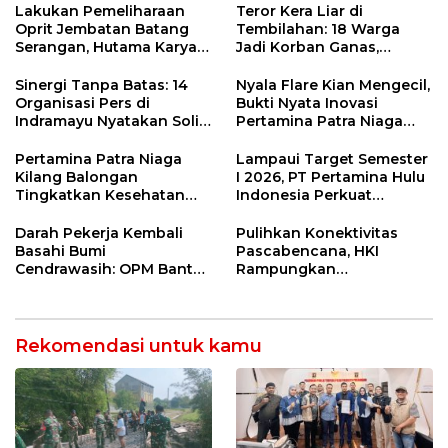
Ngamuk Kepung Polresta
Lakukan Pemeliharaan
Teror Kera Liar di
Pekanbaru!
Oprit Jembatan Batang
Tembilahan: 18 Warga
Serangan, Hutama Karya
Jadi Korban Ganas,
Uji Coba Contraflow di KM
Punggung Robek hingga
55 Tol Binjai–Langsa
12 Jahitan!
Sinergi Tanpa Batas: 14
Nyala Flare Kian Mengecil,
Organisasi Pers di
Bukti Nyata Inovasi
Indramayu Nyatakan Solid
Pertamina Patra Niaga
di Bawah Naungan FKJI
Kilang Balongan Dukung
Net Zero Emission 2060
Pertamina Patra Niaga
Lampaui Target Semester
Kilang Balongan
I 2026, PT Pertamina Hulu
Tingkatkan Kesehatan
Indonesia Perkuat
Masyarakat melalui
Ketahanan Energi
Pemeriksaan Kesehatan
Nasional Lewat Inovasi &
Darah Pekerja Kembali
Pulihkan Konektivitas
Rutin dan Edukasi
Keselamatan Kerja
Basahi Bumi
Pascabencana, HKI
Perawatan Gigi
Cendrawasih: OPM Bantai
Rampungkan
5 Pahlawan Infrastruktur
Penanganan Jalur
di Tolikara!
Lembah Anai dan Malalak
Rekomendasi untuk kamu