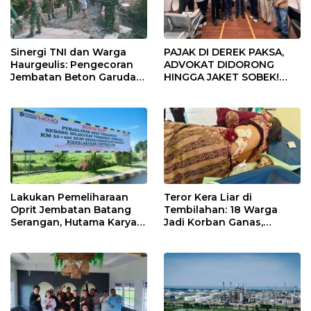
PAJAK DI DEREK PAKSA,
Sinergi TNI dan Warga
ADVOKAT DIDORONG
Haurgeulis: Pengecoran
HINGGA JAKET SOBEK!
Jembatan Beton Garuda
Ormas & 150 Advokat Riau
di Indramayu Rampung
Ngamuk Kepung Polresta
Pekanbaru!
Lakukan Pemeliharaan
Teror Kera Liar di
Oprit Jembatan Batang
Tembilahan: 18 Warga
Serangan, Hutama Karya
Jadi Korban Ganas,
Uji Coba Contraflow di KM
Punggung Robek hingga
55 Tol Binjai–Langsa
12 Jahitan!