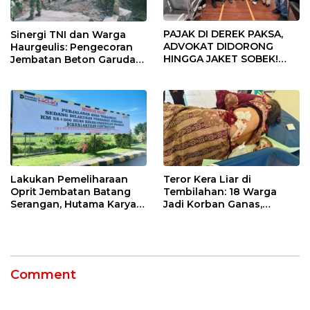
PAJAK DI DEREK PAKSA,
Sinergi TNI dan Warga
ADVOKAT DIDORONG
Haurgeulis: Pengecoran
HINGGA JAKET SOBEK!
Jembatan Beton Garuda
Ormas & 150 Advokat Riau
di Indramayu Rampung
Ngamuk Kepung Polresta
Pekanbaru!
Lakukan Pemeliharaan
Teror Kera Liar di
Oprit Jembatan Batang
Tembilahan: 18 Warga
Serangan, Hutama Karya
Jadi Korban Ganas,
Uji Coba Contraflow di KM
Punggung Robek hingga
55 Tol Binjai–Langsa
12 Jahitan!
Comment