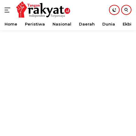
Home
Peristiwa
Nasional
Daerah
Dunia
Ekbis
Langsung
ke
konten