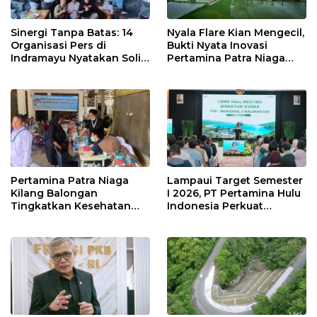
Sinergi Tanpa Batas: 14
Nyala Flare Kian Mengecil,
Organisasi Pers di
Bukti Nyata Inovasi
Indramayu Nyatakan Solid
Pertamina Patra Niaga
di Bawah Naungan FKJI
Kilang Balongan Dukung
Net Zero Emission 2060
Pertamina Patra Niaga
Lampaui Target Semester
Kilang Balongan
I 2026, PT Pertamina Hulu
Tingkatkan Kesehatan
Indonesia Perkuat
Masyarakat melalui
Ketahanan Energi
Pemeriksaan Kesehatan
Nasional Lewat Inovasi &
Rutin dan Edukasi
Keselamatan Kerja
Perawatan Gigi