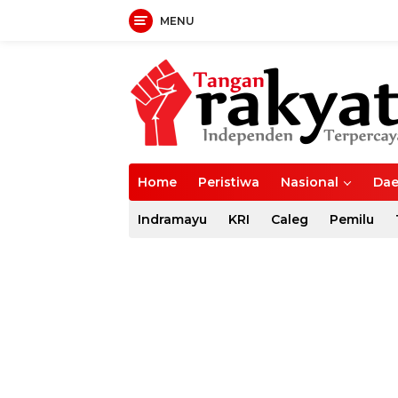
MENU
Langsung
ke
konten
Home
Peristiwa
Nasional
Dae
Indramayu
KRI
Caleg
Pemilu