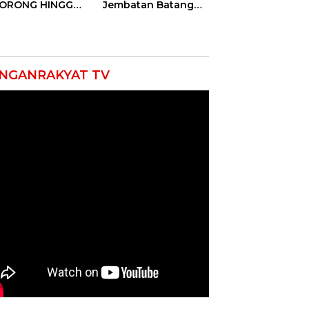
DORONG HINGGA
Jembatan Batang
ET SOBEK!
Serangan, Hutama
as & 150
Karya Uji Coba
okat Riau
Contraflow di KM 55
amuk Kepung
Tol Binjai–Langsa
resta Pekanbaru!
NGANRAKYAT TV