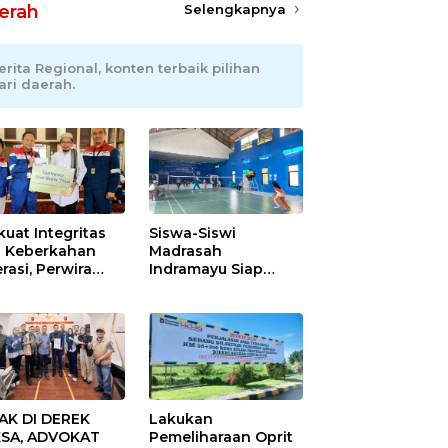
erah
Selengkapnya
erita Regional, konten terbaik pilihan
ari daerah.
kuat Integritas
Siswa-Siswi
 Keberkahan
Madrasah
rasi, Perwira
Indramayu Siap
ang Balongan
Taklukkan Ajang
ar Doa Bersama
Porseni Tingkat
Provinsi 2026
AK DI DEREK
Lakukan
SA, ADVOKAT
Pemeliharaan Oprit