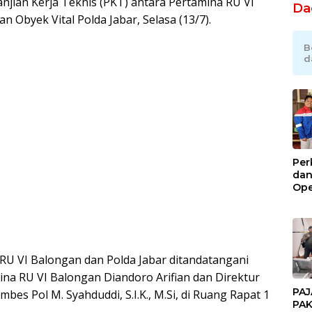
jian Kerja Teknis (PKT) antara Pertamina RU VI
Da
Obyek Vital Polda Jabar, Selasa (13/7).
B
d
Per
dan
Ope
Kil
Gel
 RU VI Balongan dan Polda Jabar ditandatangani
na RU VI Balongan Diandoro Arifian dan Direktur
PAJ
es Pol M. Syahduddi, S.I.K., M.Si, di Ruang Rapat 1
PAK