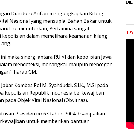
DI
JAK
Orm
ngan Diandoro Arifian mengungkapkan Kilang
Adv
ital Nasional yang mensuplai Bahan Bakar untuk
Ng
 Diandoro menuturkan, Pertamina sangat
Pol
TA
kepolisian dalam memelihara keamanan kilang
ilang.
ini maka sinergi antara RU VI dan kepolisian Jawa
t dalam mendeteksi, menangkal, maupun mencegah
ngan”, harap GM.
abar Kombes Pol M. Syahduddi, S.I.K., M.Si pada
 Kepolisian Republik Indonesia berkewajiban
ada Objek Vital Nasional (Obvitnas).
utusan Presiden no 63 tahun 2004 disampaikan
berkewajiban untuk memberikan bantuan