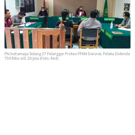
PN Indramayu Sidang 27 Pelanggar Prokes PPKM Darurat, Pelaku Didenda
750 Ribu s/d. 20 Juta (Foto. Red)