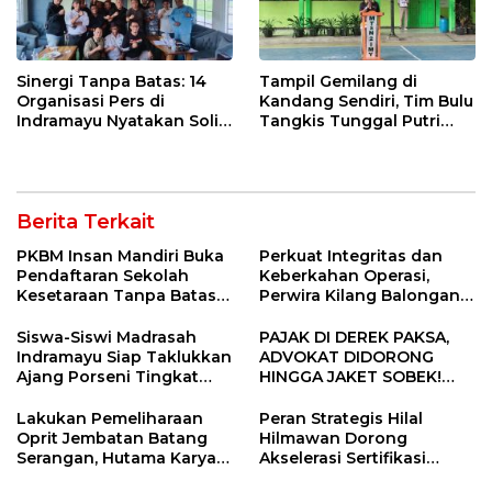
Sinergi Tanpa Batas: 14
Tampil Gemilang di
Organisasi Pers di
Kandang Sendiri, Tim Bulu
Indramayu Nyatakan Solid
Tangkis Tunggal Putri
di Bawah Naungan FKJI
MTsN 2 Indramayu Sabet
Juara Porseni KKMTs
Jatibarang 2026
Berita Terkait
PKBM Insan Mandiri Buka
Perkuat Integritas dan
Pendaftaran Sekolah
Keberkahan Operasi,
Kesetaraan Tanpa Batas
Perwira Kilang Balongan
Usia
Gelar Doa Bersama
Siswa-Siswi Madrasah
PAJAK DI DEREK PAKSA,
Indramayu Siap Taklukkan
ADVOKAT DIDORONG
Ajang Porseni Tingkat
HINGGA JAKET SOBEK!
Provinsi 2026
Ormas & 150 Advokat Riau
Ngamuk Kepung Polresta
Lakukan Pemeliharaan
Peran Strategis Hilal
Pekanbaru!
Oprit Jembatan Batang
Hilmawan Dorong
Serangan, Hutama Karya
Akselerasi Sertifikasi
Uji Coba Contraflow di KM
Kompetensi untuk