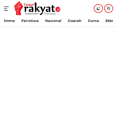
Home
Peristiwa
Nasional
Daerah
Dunia
Ekbis
Langsung
ke
konten