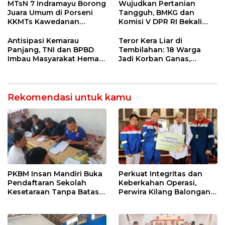
55 Tol Binjai–Langsa
Entaskan Kemiskinan di
MTsN 7 Indramayu Borong
Wujudkan Pertanian
Indramayu
Juara Umum di Porseni
Tangguh, BMKG dan
KKMTs Kawedanan
Komisi V DPR RI Bekali
Jatibarang 2026
Petani Indramayu Lewat
Sekolah Lapang Iklim
Antisipasi Kemarau
Teror Kera Liar di
Panjang, TNI dan BPBD
Tembilahan: 18 Warga
Imbau Masyarakat Hemat
Jadi Korban Ganas,
Air dan Waspada
Punggung Robek hingga
Kebakaran
12 Jahitan!
Rekomendasi untuk kamu
PKBM Insan Mandiri Buka
Perkuat Integritas dan
Pendaftaran Sekolah
Keberkahan Operasi,
Kesetaraan Tanpa Batas
Perwira Kilang Balongan
Usia
Gelar Doa Bersama