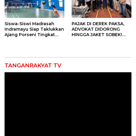
Siswa-Siswi Madrasah
PAJAK DI DEREK PAKSA,
Indramayu Siap Taklukkan
ADVOKAT DIDORONG
Ajang Porseni Tingkat
HINGGA JAKET SOBEK!
Provinsi 2026
Ormas & 150 Advokat Riau
Ngamuk Kepung Polresta
Pekanbaru!
TANGANRAKYAT TV