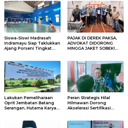
Siswa-Siswi Madrasah
PAJAK DI DEREK PAKSA,
Indramayu Siap Taklukkan
ADVOKAT DIDORONG
Ajang Porseni Tingkat
HINGGA JAKET SOBEK!
Provinsi 2026
Ormas & 150 Advokat Riau
Ngamuk Kepung Polresta
Pekanbaru!
Lakukan Pemeliharaan
Peran Strategis Hilal
Oprit Jembatan Batang
Hilmawan Dorong
Serangan, Hutama Karya
Akselerasi Sertifikasi
Uji Coba Contraflow di KM
Kompetensi untuk
55 Tol Binjai–Langsa
Entaskan Kemiskinan di
Indramayu