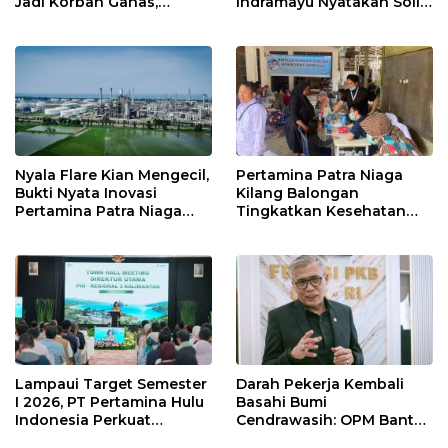
Jadi Korban Ganas,
Indramayu Nyatakan Solid
Punggung Robek hingga
di Bawah Naungan FKJI
12 Jahitan!
Nyala Flare Kian Mengecil,
Pertamina Patra Niaga
Bukti Nyata Inovasi
Kilang Balongan
Pertamina Patra Niaga
Tingkatkan Kesehatan
Kilang Balongan Dukung
Masyarakat melalui
Net Zero Emission 2060
Pemeriksaan Kesehatan
Rutin dan Edukasi
Perawatan Gigi
Lampaui Target Semester
Darah Pekerja Kembali
I 2026, PT Pertamina Hulu
Basahi Bumi
Indonesia Perkuat
Cendrawasih: OPM Bantai
Ketahanan Energi
5 Pahlawan Infrastruktur