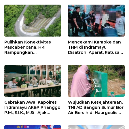
Nasional Lewat Inovasi &
di Tolikara!
Keselamatan Kerja
Pulihkan Konektivitas
Mencekam! Karaoke dan
Pascabencana, HKI
THM di Indramayu
Rampungkan
Disatroni Aparat, Ratusan
Penanganan Jalur
Pengunjung Kocar-Kacir
Lembah Anai dan Malalak
Dites Urine!
Gebrakan Awal Kapolres
Wujudkan Kesejahteraan,
Indramayu AKBP Prianggo
TNI AD Bangun Sumur Bor
P.M., S.I.K., M.Si : Ajak
Air Bersih di Haurgeulis
Wartawan Ngopi Bareng
Indramayu
dan Analisa Program Kerja