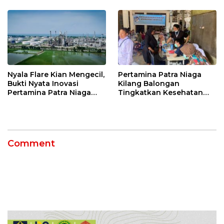
12 Jahitan!
Nyala Flare Kian Mengecil,
Pertamina Patra Niaga
Bukti Nyata Inovasi
Kilang Balongan
Pertamina Patra Niaga
Tingkatkan Kesehatan
Kilang Balongan Dukung
Masyarakat melalui
Net Zero Emission 2060
Pemeriksaan Kesehatan
Rutin dan Edukasi
Perawatan Gigi
Comment