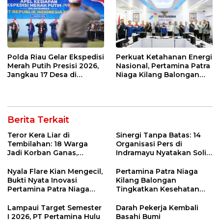
Polda Riau Gelar Ekspedisi
Perkuat Ketahanan Energi
Merah Putih Presisi 2026,
Nasional, Pertamina Patra
Jangkau 17 Desa di
Niaga Kilang Balongan
Wilayah 3T
Perkuat Sinergi Utilisasi
Jetty Propylene
Berita Terkait
Teror Kera Liar di
Sinergi Tanpa Batas: 14
Tembilahan: 18 Warga
Organisasi Pers di
Jadi Korban Ganas,
Indramayu Nyatakan Solid
Punggung Robek hingga
di Bawah Naungan FKJI
12 Jahitan!
Nyala Flare Kian Mengecil,
Pertamina Patra Niaga
Bukti Nyata Inovasi
Kilang Balongan
Pertamina Patra Niaga
Tingkatkan Kesehatan
Kilang Balongan Dukung
Masyarakat melalui
Net Zero Emission 2060
Pemeriksaan Kesehatan
Lampaui Target Semester
Darah Pekerja Kembali
Rutin dan Edukasi
I 2026, PT Pertamina Hulu
Basahi Bumi