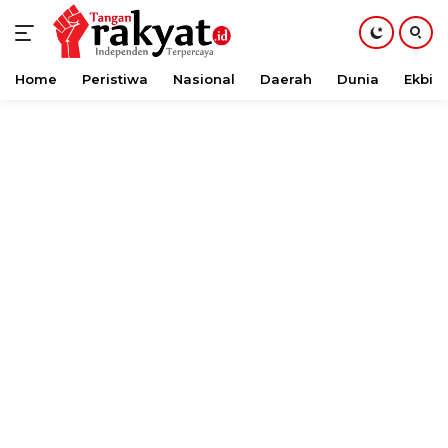
Home
Peristiwa
Nasional
Daerah
Dunia
Ekbis
Langsung
ke
konten