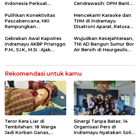
Perawatan Gigi
Indonesia Perkuat
Cendrawasih: OPM Bantai
Ketahanan Energi
5 Pahlawan Infrastruktur
Nasional Lewat Inovasi &
di Tolikara!
Pulihkan Konektivitas
Mencekam! Karaoke dan
Keselamatan Kerja
Pascabencana, HKI
THM di Indramayu
Rampungkan
Disatroni Aparat, Ratusan
Penanganan Jalur
Pengunjung Kocar-Kacir
Lembah Anai dan Malalak
Dites Urine!
Gebrakan Awal Kapolres
Wujudkan Kesejahteraan,
Indramayu AKBP Prianggo
TNI AD Bangun Sumur Bor
P.M., S.I.K., M.Si : Ajak
Air Bersih di Haurgeulis
Wartawan Ngopi Bareng
Indramayu
dan Analisa Program Kerja
Rekomendasi untuk kamu
Teror Kera Liar di
Sinergi Tanpa Batas: 14
Tembilahan: 18 Warga
Organisasi Pers di
Jadi Korban Ganas,
Indramayu Nyatakan Solid
Punggung Robek hingga
di Bawah Naungan FKJI