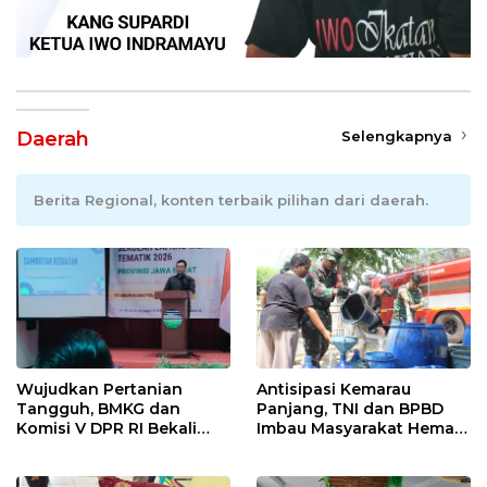
Daerah
Selengkapnya
Berita Regional, konten terbaik pilihan dari daerah.
Wujudkan Pertanian
Antisipasi Kemarau
Tangguh, BMKG dan
Panjang, TNI dan BPBD
Komisi V DPR RI Bekali
Imbau Masyarakat Hemat
Petani Indramayu Lewat
Air dan Waspada
Sekolah Lapang Iklim
Kebakaran