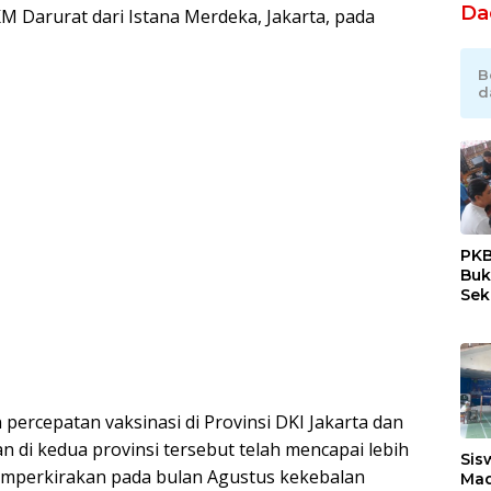
Da
M Darurat dari Istana Merdeka, Jakarta, pada
B
d
PKB
Buk
Sek
Tan
ercepatan vaksinasi di Provinsi DKI Jakarta dan
kan di kedua provinsi tersebut telah mencapai lebih
Sis
memperkirakan pada bulan Agustus kekebalan
Mad