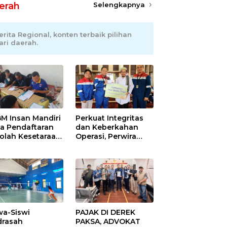
erah
Selengkapnya
erita Regional, konten terbaik pilihan
ari daerah.
M Insan Mandiri
Perkuat Integritas
a Pendaftaran
dan Keberkahan
olah Kesetaraan
Operasi, Perwira
pa Batas Usia
Kilang Balongan
Gelar Doa Bersama
wa-Siswi
PAJAK DI DEREK
rasah
PAKSA, ADVOKAT