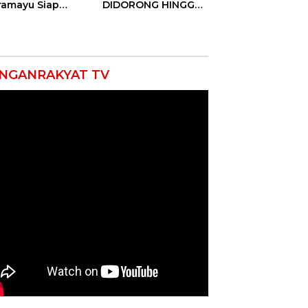
ramayu Siap
DIDORONG HINGGA
lukkan Ajang
JAKET SOBEK!
seni Tingkat
Ormas & 150
vinsi 2026
Advokat Riau
Ngamuk Kepung
Polresta Pekanbaru!
NGANRAKYAT TV