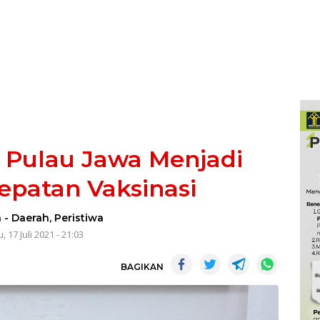
di Pulau Jawa Menjadi
epatan Vaksinasi
a
-
Daerah
,
Peristiwa
, 17 Juli 2021 - 21:03
BAGIKAN