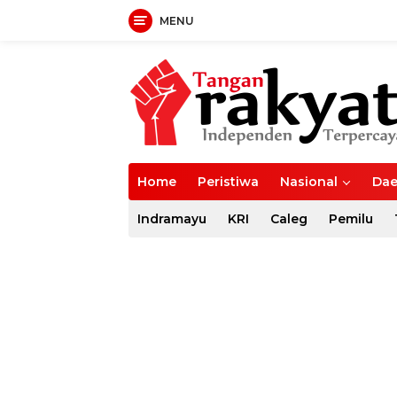
MENU
Langsung
ke
konten
Home
Peristiwa
Nasional
Dae
Indramayu
KRI
Caleg
Pemilu