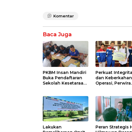
Komentar
Baca Juga
PKBM Insan Mandiri
Perkuat Integrit
Buka Pendaftaran
dan Keberkaha
Sekolah Kesetaraan
Operasi, Perwira
Tanpa Batas Usia
Kilang Balongan
Gelar Doa Bers
Lakukan
Peran Strategis H