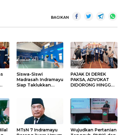
BAGIKAN
as
Siswa-Siswi
PAJAK DI DEREK
n
Madrasah Indramayu
PAKSA, ADVOKAT
Siap Taklukkan
DIDORONG HINGGA
Ajang Porseni
JAKET SOBEK!
ama
Tingkat Provinsi
Ormas & 150
2026
Advokat Riau
Ngamuk Kepung
Polresta Pekanbaru!
ilal
MTsN 7 Indramayu
Wujudkan Pertanian