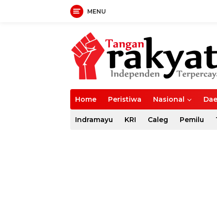
MENU
Langsung
ke
konten
Home
Peristiwa
Nasional
Dae
Indramayu
KRI
Caleg
Pemilu