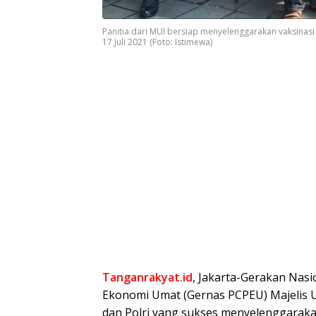
Panitia dari MUI bersiap menyelenggarakan vaksinasi 
17 Juli 2021 (Foto: Istimewa)
Tanganrakyat.id
, Jakarta-Gerakan Nas
Ekonomi Umat (Gernas PCPEU) Majelis U
dan Polri yang sukses menyelenggarakan