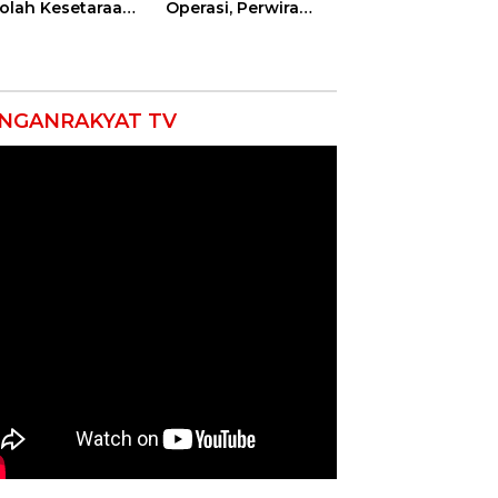
olah Kesetaraan
Operasi, Perwira
pa Batas Usia
Kilang Balongan
Gelar Doa Bersama
NGANRAKYAT TV