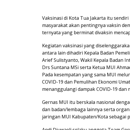
Vaksinasi di Kota Tua Jakarta itu sendir
masyarakat akan pentingnya vaksin demik
ternyata yang berminat divaksin mencapa
Kegiatan vaksinasi yang diselenggaraka
antara lain dihadiri Kepala Badan Pem
Arief Sulistyanto, Wakil Kepala Badan I
Drs Suntana MSi serta Ketua MUI Ahma
Pada kesempatan yang sama MUI melun
COVID-19 dan Pemulihan Ekonomi Umat
menanggulangi dampak COVID-19 dan m
Gernas MUI itu berskala nasional den
dan badan/lembaga lainnya serta organis
jaringan MUI Kabupaten/Kota sebagai p
Andi Djuwaeli selaku anggota Team Ger