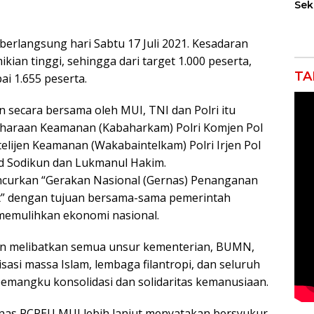
Sek
Tan
i berlangsung hari Sabtu 17 Juli 2021. Kesadaran
ian tinggi, sehingga dari target 1.000 peserta,
TA
i 1.655 peserta.
n secara bersama oleh MUI, TNI dan Polri itu
eliharaan Keamanan (Kabaharkam) Polri Komjen Pol
ntelijen Keamanan (Wakabaintelkam) Polri Irjen Pol
d Sodikun dan Lukmanul Hakim.
curkan “Gerakan Nasional (Gernas) Penanganan
” dengan tujuan bersama-sama pemerintah
emulihkan ekonomi nasional.
gan melibatkan semua unsur kementerian, BUMN,
asi massa Islam, lembaga filantropi, dan seluruh
emangku konsolidasi dan solidaritas kemanusiaan.
nas PCPEU MUI lebih lanjut menyatakan bersyukur