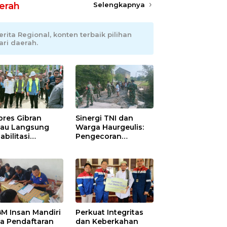
erah
Selengkapnya
erita Regional, konten terbaik pilihan
ari daerah.
res Gibran
Sinergi TNI dan
jau Langsung
Warga Haurgeulis:
abilitasi
Pengecoran
batan Lumut di
Jembatan Beton
h Tengah,
Garuda di
getkan
Indramayu
ektivitas Pulih
Rampung
at
M Insan Mandiri
Perkuat Integritas
a Pendaftaran
dan Keberkahan