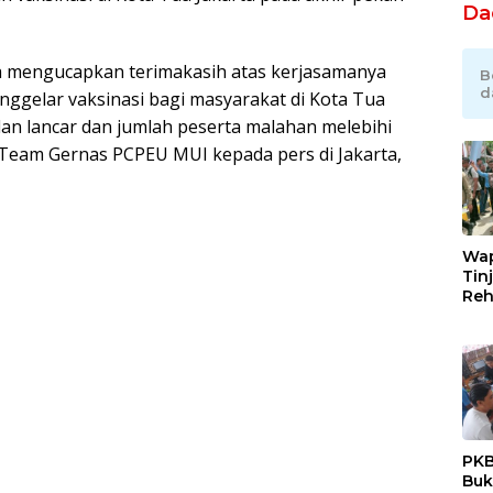
Da
ta mengucapkan terimakasih atas kerjasamanya
B
d
ggelar vaksinasi bagi masyarakat di Kota Tua
alan lancar dan jumlah peserta malahan melebihi
a Team Gernas PCPEU MUI kepada pers di Jakarta,
Wap
Tin
Reh
Jem
Ace
Tar
Kon
Cep
PKB
Buk