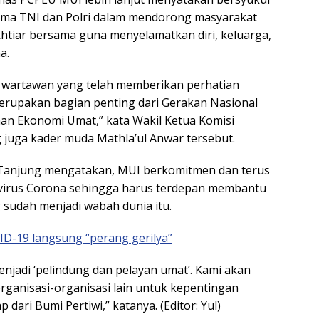
a TNI dan Polri dalam mendorong masyarakat
khtiar bersama guna menyelamatkan diri, keluarga,
a.
a wartawan yang telah memberikan perhatian
erupakan bagian penting dari Gerakan Nasional
n Ekonomi Umat,” kata Wakil Ketua Komisi
uga kader muda Mathla’ul Anwar tersebut.
 Tanjung mengatakan, MUI berkomitmen dan terus
 virus Corona sehingga harus terdepan membantu
sudah menjadi wabah dunia itu.
D-19 langsung “perang gerilya”
enjadi ‘pelindung dan pelayan umat’. Kami akan
ganisasi-organisasi lain untuk kepentingan
ari Bumi Pertiwi,” katanya. (Editor: Yul)