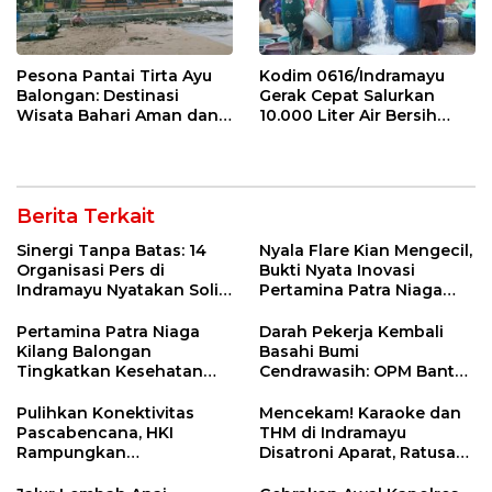
Pesona Pantai Tirta Ayu
Kodim 0616/Indramayu
Balongan: Destinasi
Gerak Cepat Salurkan
Wisata Bahari Aman dan
10.000 Liter Air Bersih
Nyaman di Indramayu
untuk Warga Krangkeng
Berita Terkait
Sinergi Tanpa Batas: 14
Nyala Flare Kian Mengecil,
Organisasi Pers di
Bukti Nyata Inovasi
Indramayu Nyatakan Solid
Pertamina Patra Niaga
di Bawah Naungan FKJI
Kilang Balongan Dukung
Net Zero Emission 2060
Pertamina Patra Niaga
Darah Pekerja Kembali
Kilang Balongan
Basahi Bumi
Tingkatkan Kesehatan
Cendrawasih: OPM Bantai
Masyarakat melalui
5 Pahlawan Infrastruktur
Pemeriksaan Kesehatan
di Tolikara!
Pulihkan Konektivitas
Mencekam! Karaoke dan
Rutin dan Edukasi
Pascabencana, HKI
THM di Indramayu
Perawatan Gigi
Rampungkan
Disatroni Aparat, Ratusan
Penanganan Jalur
Pengunjung Kocar-Kacir