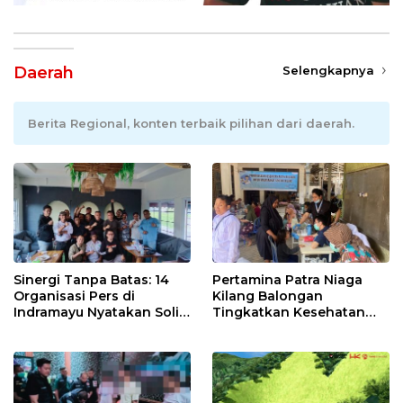
Daerah
Selengkapnya
Berita Regional, konten terbaik pilihan dari daerah.
Sinergi Tanpa Batas: 14
Pertamina Patra Niaga
Organisasi Pers di
Kilang Balongan
Indramayu Nyatakan Solid
Tingkatkan Kesehatan
di Bawah Naungan FKJI
Masyarakat melalui
Pemeriksaan Kesehatan
Rutin dan Edukasi
Perawatan Gigi