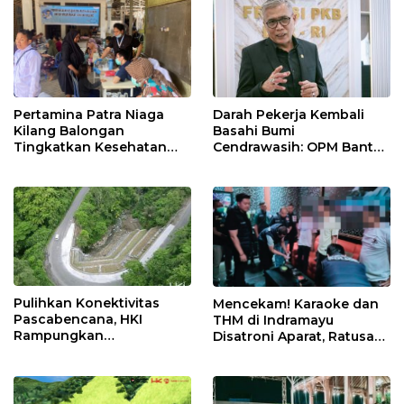
Darah Pekerja Kembali
Pertamina Patra Niaga
Basahi Bumi
Kilang Balongan
Cendrawasih: OPM Bantai
Tingkatkan Kesehatan
5 Pahlawan Infrastruktur
Masyarakat melalui
di Tolikara!
Pemeriksaan Kesehatan
Rutin dan Edukasi
Perawatan Gigi
Pulihkan Konektivitas
Mencekam! Karaoke dan
Pascabencana, HKI
THM di Indramayu
Rampungkan
Disatroni Aparat, Ratusan
Penanganan Jalur
Pengunjung Kocar-Kacir
Lembah Anai dan Malalak
Dites Urine!