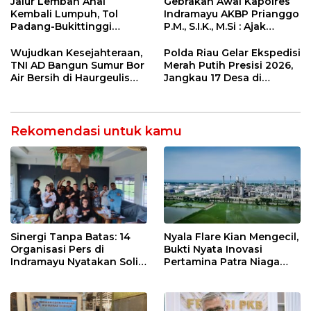
Lembah Anai dan Malalak
Dites Urine!
Jalur Lembah Anai
Gebrakan Awal Kapolres
Kembali Lumpuh, Tol
Indramayu AKBP Prianggo
Padang-Bukittinggi
P.M., S.I.K., M.Si : Ajak
Didesak Jadi Solusi
Wartawan Ngopi Bareng
Strategis
dan Analisa Program Kerja
Wujudkan Kesejahteraan,
Polda Riau Gelar Ekspedisi
TNI AD Bangun Sumur Bor
Merah Putih Presisi 2026,
Air Bersih di Haurgeulis
Jangkau 17 Desa di
Indramayu
Wilayah 3T
Rekomendasi untuk kamu
Nyala Flare Kian Mengecil,
Sinergi Tanpa Batas: 14
Bukti Nyata Inovasi
Organisasi Pers di
Pertamina Patra Niaga
Indramayu Nyatakan Solid
Kilang Balongan Dukung
di Bawah Naungan FKJI
Net Zero Emission 2060