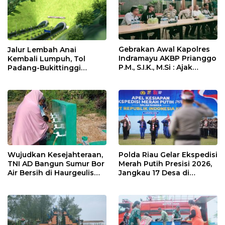
Gebrakan Awal Kapolres
Jalur Lembah Anai
Indramayu AKBP Prianggo
Kembali Lumpuh, Tol
P.M., S.I.K., M.Si : Ajak
Padang-Bukittinggi
Wartawan Ngopi Bareng
Didesak Jadi Solusi
dan Analisa Program Kerja
Strategis
Wujudkan Kesejahteraan,
Polda Riau Gelar Ekspedisi
TNI AD Bangun Sumur Bor
Merah Putih Presisi 2026,
Air Bersih di Haurgeulis
Jangkau 17 Desa di
Indramayu
Wilayah 3T