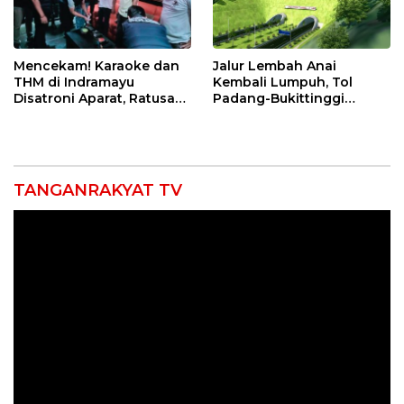
Mencekam! Karaoke dan
Jalur Lembah Anai
THM di Indramayu
Kembali Lumpuh, Tol
Disatroni Aparat, Ratusan
Padang-Bukittinggi
Pengunjung Kocar-Kacir
Didesak Jadi Solusi
Dites Urine!
Strategis
TANGANRAKYAT TV