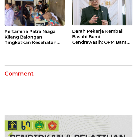
Darah Pekerja Kembali
Pertamina Patra Niaga
Basahi Bumi
Kilang Balongan
Cendrawasih: OPM Bantai
Tingkatkan Kesehatan
5 Pahlawan Infrastruktur
Masyarakat melalui
di Tolikara!
Pemeriksaan Kesehatan
Rutin dan Edukasi
Perawatan Gigi
Comment