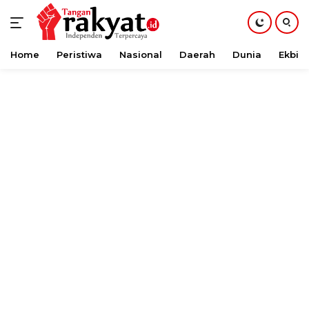
Home
Peristiwa
Nasional
Daerah
Dunia
Ekbis
Langsung
ke
konten