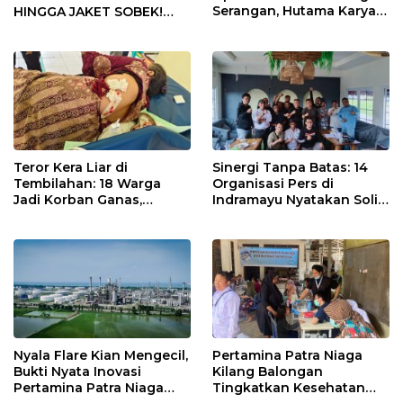
Serangan, Hutama Karya
HINGGA JAKET SOBEK!
Uji Coba Contraflow di KM
Ormas & 150 Advokat Riau
55 Tol Binjai–Langsa
Ngamuk Kepung Polresta
Pekanbaru!
Teror Kera Liar di
Sinergi Tanpa Batas: 14
Tembilahan: 18 Warga
Organisasi Pers di
Jadi Korban Ganas,
Indramayu Nyatakan Solid
Punggung Robek hingga
di Bawah Naungan FKJI
12 Jahitan!
Nyala Flare Kian Mengecil,
Pertamina Patra Niaga
Bukti Nyata Inovasi
Kilang Balongan
Pertamina Patra Niaga
Tingkatkan Kesehatan