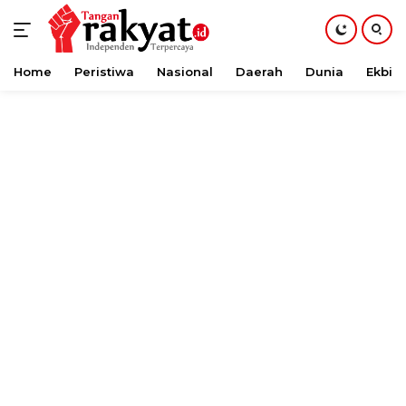
Home
Peristiwa
Nasional
Daerah
Dunia
Ekbis
Langsung
ke
konten