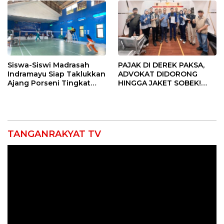
Siswa-Siswi Madrasah
PAJAK DI DEREK PAKSA,
Indramayu Siap Taklukkan
ADVOKAT DIDORONG
Ajang Porseni Tingkat
HINGGA JAKET SOBEK!
Provinsi 2026
Ormas & 150 Advokat Riau
Ngamuk Kepung Polresta
Pekanbaru!
TANGANRAKYAT TV