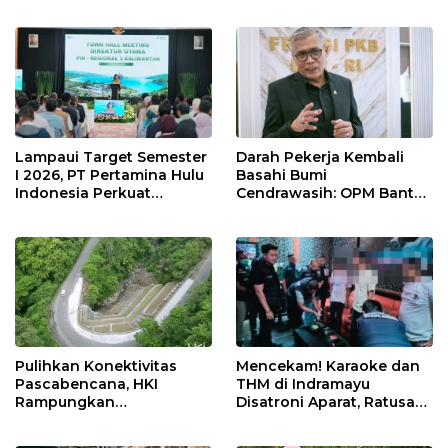
Kilang Balongan Dukung
Masyarakat melalui
Net Zero Emission 2060
Pemeriksaan Kesehatan
Rutin dan Edukasi
Perawatan Gigi
Lampaui Target Semester
Darah Pekerja Kembali
I 2026, PT Pertamina Hulu
Basahi Bumi
Indonesia Perkuat
Cendrawasih: OPM Bantai
Ketahanan Energi
5 Pahlawan Infrastruktur
Nasional Lewat Inovasi &
di Tolikara!
Keselamatan Kerja
Pulihkan Konektivitas
Mencekam! Karaoke dan
Pascabencana, HKI
THM di Indramayu
Rampungkan
Disatroni Aparat, Ratusan
Penanganan Jalur
Pengunjung Kocar-Kacir
Lembah Anai dan Malalak
Dites Urine!