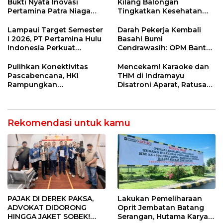
Bukti Nyata Inovasi
Kilang Balongan
Pertamina Patra Niaga
Tingkatkan Kesehatan
Kilang Balongan Dukung
Masyarakat melalui
Net Zero Emission 2060
Pemeriksaan Kesehatan
Lampaui Target Semester
Darah Pekerja Kembali
Rutin dan Edukasi
I 2026, PT Pertamina Hulu
Basahi Bumi
Perawatan Gigi
Indonesia Perkuat
Cendrawasih: OPM Bantai
Ketahanan Energi
5 Pahlawan Infrastruktur
Nasional Lewat Inovasi &
di Tolikara!
Pulihkan Konektivitas
Mencekam! Karaoke dan
Keselamatan Kerja
Pascabencana, HKI
THM di Indramayu
Rampungkan
Disatroni Aparat, Ratusan
Penanganan Jalur
Pengunjung Kocar-Kacir
Lembah Anai dan Malalak
Dites Urine!
Rekomendasi untuk kamu
Lakukan Pemeliharaan
PAJAK DI DEREK PAKSA,
Oprit Jembatan Batang
ADVOKAT DIDORONG
Serangan, Hutama Karya
HINGGA JAKET SOBEK!