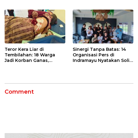
Uji Coba Contraflow di KM
Ormas & 150 Advokat Riau
55 Tol Binjai–Langsa
Ngamuk Kepung Polresta
Pekanbaru!
Teror Kera Liar di
Sinergi Tanpa Batas: 14
Tembilahan: 18 Warga
Organisasi Pers di
Jadi Korban Ganas,
Indramayu Nyatakan Solid
Punggung Robek hingga
di Bawah Naungan FKJI
12 Jahitan!
Comment