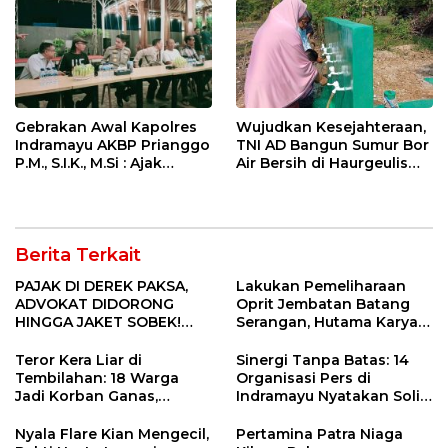
Gebrakan Awal Kapolres
Wujudkan Kesejahteraan,
Indramayu AKBP Prianggo
TNI AD Bangun Sumur Bor
P.M., S.I.K., M.Si : Ajak
Air Bersih di Haurgeulis
Wartawan Ngopi Bareng
Indramayu
dan Analisa Program Kerja
Berita Terkait
PAJAK DI DEREK PAKSA,
Lakukan Pemeliharaan
ADVOKAT DIDORONG
Oprit Jembatan Batang
HINGGA JAKET SOBEK!
Serangan, Hutama Karya
Ormas & 150 Advokat Riau
Uji Coba Contraflow di KM
Ngamuk Kepung Polresta
55 Tol Binjai–Langsa
Teror Kera Liar di
Sinergi Tanpa Batas: 14
Pekanbaru!
Tembilahan: 18 Warga
Organisasi Pers di
Jadi Korban Ganas,
Indramayu Nyatakan Solid
Punggung Robek hingga
di Bawah Naungan FKJI
12 Jahitan!
Nyala Flare Kian Mengecil,
Pertamina Patra Niaga