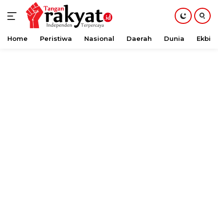
Home
Peristiwa
Nasional
Daerah
Dunia
Ekbis
Langsung
ke
konten