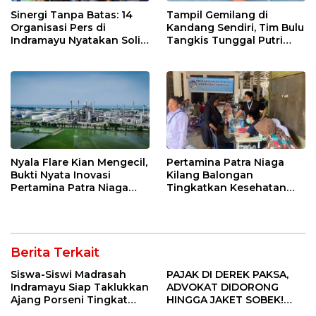
Sinergi Tanpa Batas: 14
Tampil Gemilang di
Organisasi Pers di
Kandang Sendiri, Tim Bulu
Indramayu Nyatakan Solid
Tangkis Tunggal Putri
di Bawah Naungan FKJI
MTsN 2 Indramayu Sabet
Juara Porseni KKMTs
Jatibarang 2026
Nyala Flare Kian Mengecil,
Pertamina Patra Niaga
Bukti Nyata Inovasi
Kilang Balongan
Pertamina Patra Niaga
Tingkatkan Kesehatan
Kilang Balongan Dukung
Masyarakat melalui
Net Zero Emission 2060
Pemeriksaan Kesehatan
Rutin dan Edukasi
Perawatan Gigi
Berita Terkait
Siswa-Siswi Madrasah
PAJAK DI DEREK PAKSA,
Indramayu Siap Taklukkan
ADVOKAT DIDORONG
Ajang Porseni Tingkat
HINGGA JAKET SOBEK!
Provinsi 2026
Ormas & 150 Advokat Riau