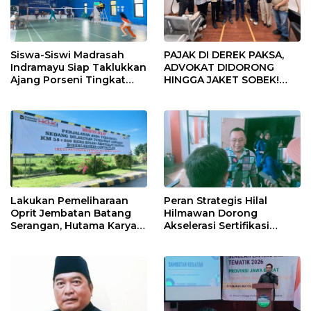
Siswa-Siswi Madrasah
PAJAK DI DEREK PAKSA,
Indramayu Siap Taklukkan
ADVOKAT DIDORONG
Ajang Porseni Tingkat
HINGGA JAKET SOBEK!
Provinsi 2026
Ormas & 150 Advokat Riau
Ngamuk Kepung Polresta
Pekanbaru!
Lakukan Pemeliharaan
Peran Strategis Hilal
Oprit Jembatan Batang
Hilmawan Dorong
Serangan, Hutama Karya
Akselerasi Sertifikasi
Uji Coba Contraflow di KM
Kompetensi untuk
55 Tol Binjai–Langsa
Entaskan Kemiskinan di
Indramayu