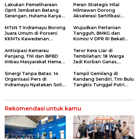
Ngamuk Kepung Polresta
Lakukan Pemeliharaan
Peran Strategis Hilal
Pekanbaru!
Oprit Jembatan Batang
Hilmawan Dorong
Serangan, Hutama Karya
Akselerasi Sertifikasi
Uji Coba Contraflow di KM
Kompetensi untuk
55 Tol Binjai–Langsa
Entaskan Kemiskinan di
MTsN 7 Indramayu Borong
Wujudkan Pertanian
Indramayu
Juara Umum di Porseni
Tangguh, BMKG dan
KKMTs Kawedanan
Komisi V DPR RI Bekali
Jatibarang 2026
Petani Indramayu Lewat
Sekolah Lapang Iklim
Antisipasi Kemarau
Teror Kera Liar di
Panjang, TNI dan BPBD
Tembilahan: 18 Warga
Imbau Masyarakat Hemat
Jadi Korban Ganas,
Air dan Waspada
Punggung Robek hingga
Kebakaran
12 Jahitan!
Sinergi Tanpa Batas: 14
Tampil Gemilang di
Organisasi Pers di
Kandang Sendiri, Tim Bulu
Indramayu Nyatakan Solid
Tangkis Tunggal Putri
di Bawah Naungan FKJI
MTsN 2 Indramayu Sabet
Juara Porseni KKMTs
Jatibarang 2026
Rekomendasi untuk kamu