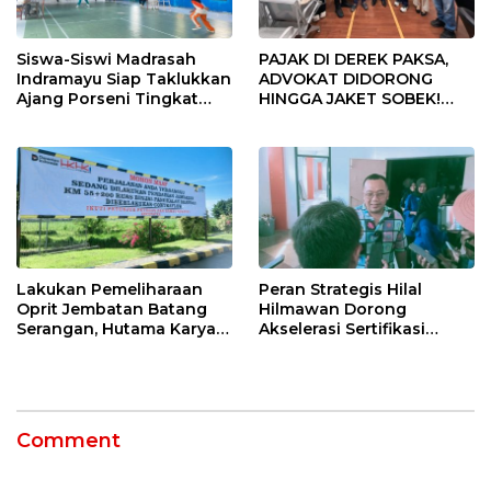
Siswa-Siswi Madrasah
PAJAK DI DEREK PAKSA,
Indramayu Siap Taklukkan
ADVOKAT DIDORONG
Ajang Porseni Tingkat
HINGGA JAKET SOBEK!
Provinsi 2026
Ormas & 150 Advokat Riau
Ngamuk Kepung Polresta
Pekanbaru!
Lakukan Pemeliharaan
Peran Strategis Hilal
Oprit Jembatan Batang
Hilmawan Dorong
Serangan, Hutama Karya
Akselerasi Sertifikasi
Uji Coba Contraflow di KM
Kompetensi untuk
55 Tol Binjai–Langsa
Entaskan Kemiskinan di
Indramayu
Comment