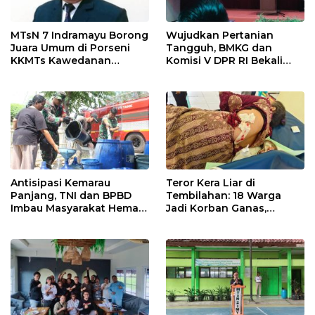
MTsN 7 Indramayu Borong
Wujudkan Pertanian
Juara Umum di Porseni
Tangguh, BMKG dan
KKMTs Kawedanan
Komisi V DPR RI Bekali
Jatibarang 2026
Petani Indramayu Lewat
Sekolah Lapang Iklim
Antisipasi Kemarau
Teror Kera Liar di
Panjang, TNI dan BPBD
Tembilahan: 18 Warga
Imbau Masyarakat Hemat
Jadi Korban Ganas,
Air dan Waspada
Punggung Robek hingga
Kebakaran
12 Jahitan!