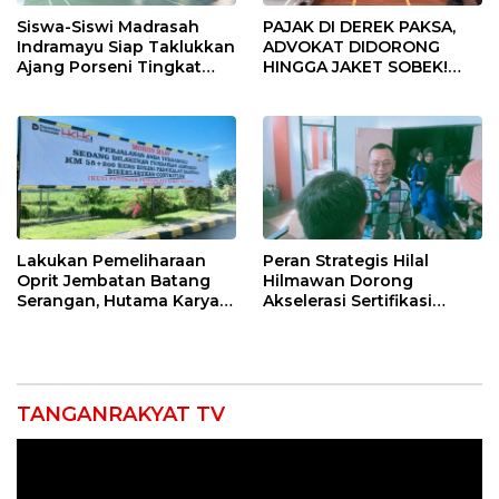
Siswa-Siswi Madrasah
PAJAK DI DEREK PAKSA,
Indramayu Siap Taklukkan
ADVOKAT DIDORONG
Ajang Porseni Tingkat
HINGGA JAKET SOBEK!
Provinsi 2026
Ormas & 150 Advokat Riau
Ngamuk Kepung Polresta
Pekanbaru!
Lakukan Pemeliharaan
Peran Strategis Hilal
Oprit Jembatan Batang
Hilmawan Dorong
Serangan, Hutama Karya
Akselerasi Sertifikasi
Uji Coba Contraflow di KM
Kompetensi untuk
55 Tol Binjai–Langsa
Entaskan Kemiskinan di
Indramayu
TANGANRAKYAT TV