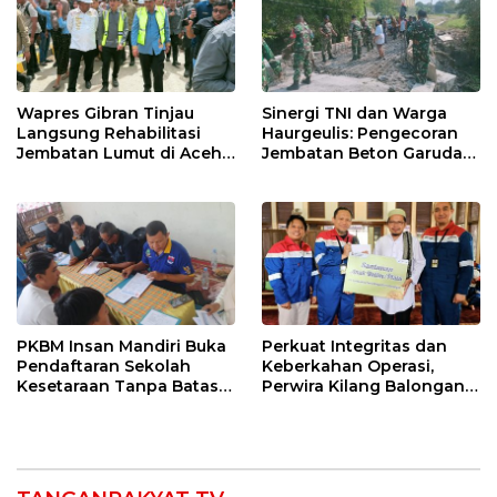
Wapres Gibran Tinjau
Sinergi TNI dan Warga
Langsung Rehabilitasi
Haurgeulis: Pengecoran
Jembatan Lumut di Aceh
Jembatan Beton Garuda
Tengah, Targetkan
di Indramayu Rampung
Konektivitas Pulih Cepat
PKBM Insan Mandiri Buka
Perkuat Integritas dan
Pendaftaran Sekolah
Keberkahan Operasi,
Kesetaraan Tanpa Batas
Perwira Kilang Balongan
Usia
Gelar Doa Bersama