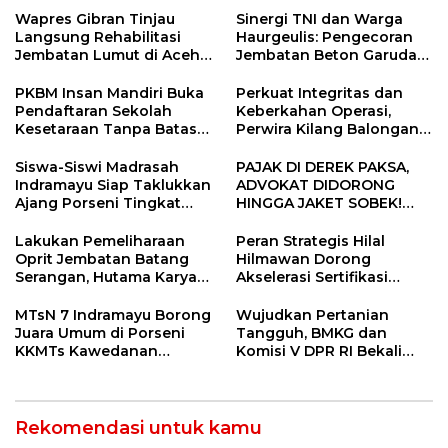
Wapres Gibran Tinjau
Sinergi TNI dan Warga
Langsung Rehabilitasi
Haurgeulis: Pengecoran
Jembatan Lumut di Aceh
Jembatan Beton Garuda
Tengah, Targetkan
di Indramayu Rampung
Konektivitas Pulih Cepat
PKBM Insan Mandiri Buka
Perkuat Integritas dan
Pendaftaran Sekolah
Keberkahan Operasi,
Kesetaraan Tanpa Batas
Perwira Kilang Balongan
Usia
Gelar Doa Bersama
Siswa-Siswi Madrasah
PAJAK DI DEREK PAKSA,
Indramayu Siap Taklukkan
ADVOKAT DIDORONG
Ajang Porseni Tingkat
HINGGA JAKET SOBEK!
Provinsi 2026
Ormas & 150 Advokat Riau
Ngamuk Kepung Polresta
Lakukan Pemeliharaan
Peran Strategis Hilal
Pekanbaru!
Oprit Jembatan Batang
Hilmawan Dorong
Serangan, Hutama Karya
Akselerasi Sertifikasi
Uji Coba Contraflow di KM
Kompetensi untuk
55 Tol Binjai–Langsa
Entaskan Kemiskinan di
MTsN 7 Indramayu Borong
Wujudkan Pertanian
Indramayu
Juara Umum di Porseni
Tangguh, BMKG dan
KKMTs Kawedanan
Komisi V DPR RI Bekali
Jatibarang 2026
Petani Indramayu Lewat
Sekolah Lapang Iklim
Rekomendasi untuk kamu