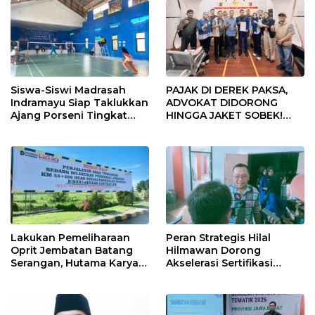
Siswa-Siswi Madrasah
PAJAK DI DEREK PAKSA,
Indramayu Siap Taklukkan
ADVOKAT DIDORONG
Ajang Porseni Tingkat
HINGGA JAKET SOBEK!
Provinsi 2026
Ormas & 150 Advokat Riau
Ngamuk Kepung Polresta
Pekanbaru!
Lakukan Pemeliharaan
Peran Strategis Hilal
Oprit Jembatan Batang
Hilmawan Dorong
Serangan, Hutama Karya
Akselerasi Sertifikasi
Uji Coba Contraflow di KM
Kompetensi untuk
55 Tol Binjai–Langsa
Entaskan Kemiskinan di
Indramayu