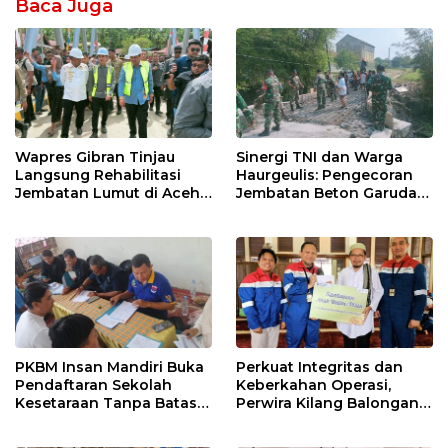
Baca Juga
Wapres Gibran Tinjau
Sinergi TNI dan Warga
Langsung Rehabilitasi
Haurgeulis: Pengecoran
Jembatan Lumut di Aceh
Jembatan Beton Garuda
Tengah, Targetkan
di Indramayu Rampung
Konektivitas Pulih Cepat
PKBM Insan Mandiri Buka
Perkuat Integritas dan
Pendaftaran Sekolah
Keberkahan Operasi,
Kesetaraan Tanpa Batas
Perwira Kilang Balongan
Usia
Gelar Doa Bersama