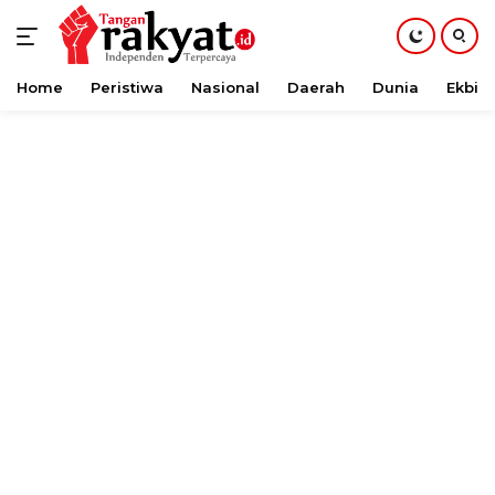
Home
Peristiwa
Nasional
Daerah
Dunia
Ekbis
Langsung
ke
konten