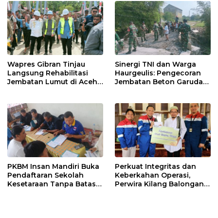
Wapres Gibran Tinjau
Sinergi TNI dan Warga
Langsung Rehabilitasi
Haurgeulis: Pengecoran
Jembatan Lumut di Aceh
Jembatan Beton Garuda
Tengah, Targetkan
di Indramayu Rampung
Konektivitas Pulih Cepat
PKBM Insan Mandiri Buka
Perkuat Integritas dan
Pendaftaran Sekolah
Keberkahan Operasi,
Kesetaraan Tanpa Batas
Perwira Kilang Balongan
Usia
Gelar Doa Bersama