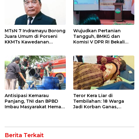
MTsN 7 Indramayu Borong
Wujudkan Pertanian
Juara Umum di Porseni
Tangguh, BMKG dan
KKMTs Kawedanan
Komisi V DPR RI Bekali
Jatibarang 2026
Petani Indramayu Lewat
Sekolah Lapang Iklim
Antisipasi Kemarau
Teror Kera Liar di
Panjang, TNI dan BPBD
Tembilahan: 18 Warga
Imbau Masyarakat Hemat
Jadi Korban Ganas,
Air dan Waspada
Punggung Robek hingga
Kebakaran
12 Jahitan!
Berita Terkait