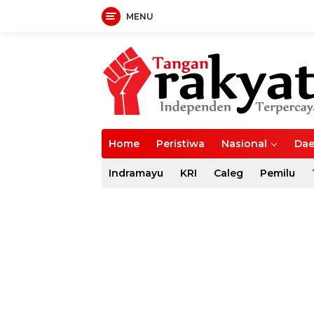
MENU
Langsung
ke
konten
Home
Peristiwa
Nasional
Dae
Indramayu
KRI
Caleg
Pemilu