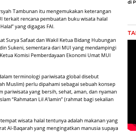
di 
Ka
mirsyah Tambunan itu mengemukakan keterangan
Jat
UI terkait rencana pembuatan buku wisata halal
Halal” yang digagas FAI.
TA
I Aat Surya Safaat dan Wakil Ketua Bidang Hubungan
udin Sukeni, sementara dari MUI yang mendampingi
 Ketua Komisi Pemberdayaan Ekonomi Umat MUI
alam terminologi pariwisata global disebut
ah Muslim) perlu dipahami sebagai sebuah konsep
 pariwisata yang bersih, sehat, aman, dan nyaman
slam “Rahmatan Lil A’lamin” (rahmat bagi sekalian
i tempat wisata halal tentunya adalah makanan yang
Surat Al-Baqarah yang mengingatkan manusia supaya