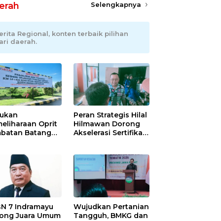
erah
Selengkapnya
erita Regional, konten terbaik pilihan
ari daerah.
ukan
Peran Strategis Hilal
eliharaan Oprit
Hilmawan Dorong
batan Batang
Akselerasi Sertifikasi
angan, Hutama
Kompetensi untuk
ya Uji Coba
Entaskan
traflow di KM 55
Kemiskinan di
 Binjai–Langsa
Indramayu
N 7 Indramayu
Wujudkan Pertanian
ong Juara Umum
Tangguh, BMKG dan