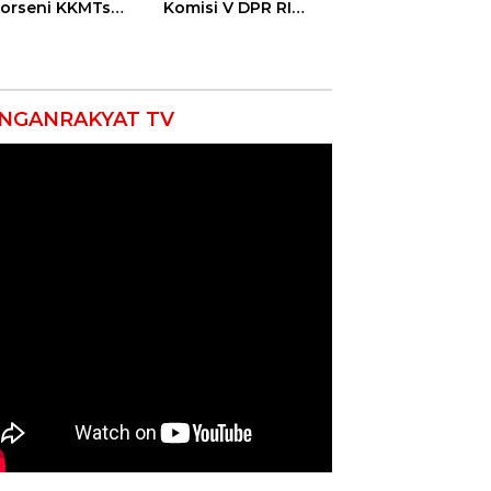
Porseni KKMTs
Komisi V DPR RI
wedanan
Bekali Petani
ibarang 2026
Indramayu Lewat
Sekolah Lapang
Iklim
NGANRAKYAT TV