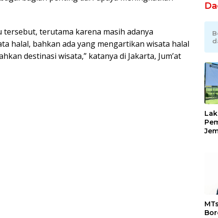
Da
tersebut, terutama karena masih adanya
B
d
ta halal, bahkan ada yang mengartikan wisata halal
an destinasi wisata,” katanya di Jakarta, Jum’at
Lak
Pem
Jem
Ser
Kar
Con
Tol
MTs
Bor