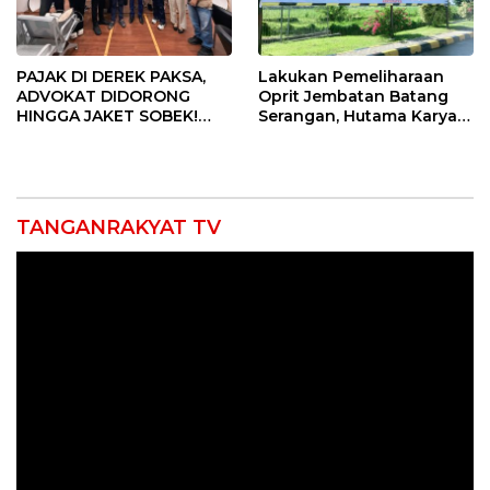
PAJAK DI DEREK PAKSA,
Lakukan Pemeliharaan
ADVOKAT DIDORONG
Oprit Jembatan Batang
HINGGA JAKET SOBEK!
Serangan, Hutama Karya
Ormas & 150 Advokat Riau
Uji Coba Contraflow di KM
Ngamuk Kepung Polresta
55 Tol Binjai–Langsa
Pekanbaru!
TANGANRAKYAT TV