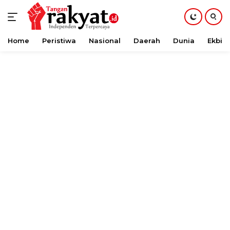
Home
Peristiwa
Nasional
Daerah
Dunia
Ekbis
Langsung
ke
konten