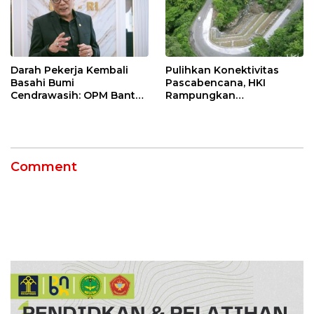
Darah Pekerja Kembali
Pulihkan Konektivitas
Basahi Bumi
Pascabencana, HKI
Cendrawasih: OPM Bantai
Rampungkan
5 Pahlawan Infrastruktur
Penanganan Jalur
di Tolikara!
Lembah Anai dan Malalak
Comment