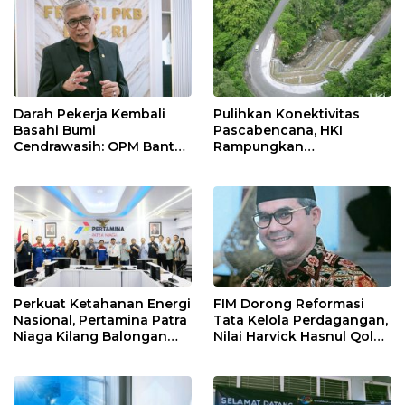
Keselamatan Kerja
Darah Pekerja Kembali
Pulihkan Konektivitas
Basahi Bumi
Pascabencana, HKI
Cendrawasih: OPM Bantai
Rampungkan
5 Pahlawan Infrastruktur
Penanganan Jalur
di Tolikara!
Lembah Anai dan Malalak
Perkuat Ketahanan Energi
FIM Dorong Reformasi
Nasional, Pertamina Patra
Tata Kelola Perdagangan,
Niaga Kilang Balongan
Nilai Harvick Hasnul Qolbi
Perkuat Sinergi Utilisasi
Figur Tepat Pimpin Sektor
Jetty Propylene
Riil