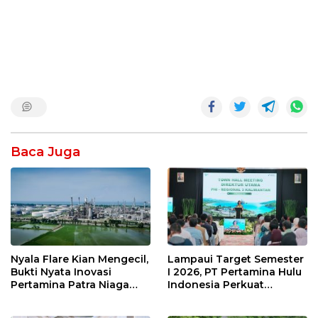
Baca Juga
Nyala Flare Kian Mengecil,
Lampaui Target Semester
Bukti Nyata Inovasi
I 2026, PT Pertamina Hulu
Pertamina Patra Niaga
Indonesia Perkuat
Kilang Balongan Dukung
Ketahanan Energi
Net Zero Emission 2060
Nasional Lewat Inovasi &