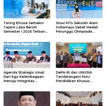
Taring Elnusa Semakin
Siswi MTs Sekolah Alam
Tajam! Laba Bersih
Indramayu Sabet Medali
Semester I 2026 Terbang
Perunggu Olimpiade
29 Persen Berkat Strategi
Matematika Tingkat
Jitu
Nasional 2026
Agenda Strategis Umat:
DePA-RI dan UNUSIA
Dari Ego Kelembagaan
Tandatangani MoU
Menuju Integritas
Pendidikan Khusus
Kebangsaan
Profesi Advokat