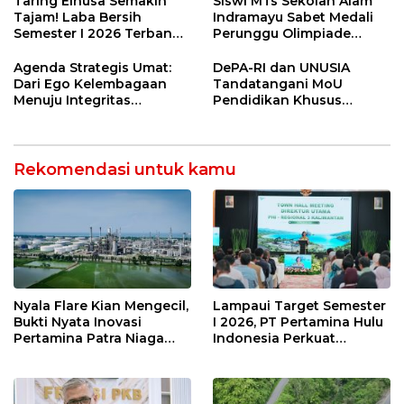
Taring Elnusa Semakin
Siswi MTs Sekolah Alam
Tajam! Laba Bersih
Indramayu Sabet Medali
Semester I 2026 Terbang
Perunggu Olimpiade
29 Persen Berkat Strategi
Matematika Tingkat
Jitu
Nasional 2026
Agenda Strategis Umat:
DePA-RI dan UNUSIA
Dari Ego Kelembagaan
Tandatangani MoU
Menuju Integritas
Pendidikan Khusus
Kebangsaan
Profesi Advokat
Rekomendasi untuk kamu
Nyala Flare Kian Mengecil,
Lampaui Target Semester
Bukti Nyata Inovasi
I 2026, PT Pertamina Hulu
Pertamina Patra Niaga
Indonesia Perkuat
Kilang Balongan Dukung
Ketahanan Energi
Net Zero Emission 2060
Nasional Lewat Inovasi &
Keselamatan Kerja