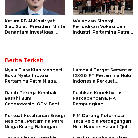
Ketum PB Al-Khairiyah
Wujudkan Sinergi
Siap Surati Presiden, Minta
Pendidikan Vokasi dan
Danantara Investigasi
Industri, Pertamina Patra
Impor Baja Slab PT KRAS
Niaga Kilang Balongan
Sambut Kunjungan
Politeknik Negeri
Bandung
Berita Terkait
Nyala Flare Kian Mengecil,
Lampaui Target Semester
Bukti Nyata Inovasi
I 2026, PT Pertamina Hulu
Pertamina Patra Niaga
Indonesia Perkuat
Kilang Balongan Dukung
Ketahanan Energi
Net Zero Emission 2060
Nasional Lewat Inovasi &
Darah Pekerja Kembali
Pulihkan Konektivitas
Keselamatan Kerja
Basahi Bumi
Pascabencana, HKI
Cendrawasih: OPM Bantai
Rampungkan
5 Pahlawan Infrastruktur
Penanganan Jalur
di Tolikara!
Lembah Anai dan Malalak
Perkuat Ketahanan Energi
FIM Dorong Reformasi
Nasional, Pertamina Patra
Tata Kelola Perdagangan,
Niaga Kilang Balongan
Nilai Harvick Hasnul Qolbi
Perkuat Sinergi Utilisasi
Figur Tepat Pimpin Sektor
Jetty Propylene
Riil