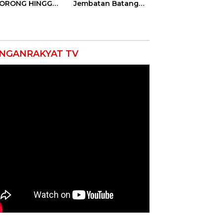
DORONG HINGGA
Jembatan Batang
ET SOBEK!
Serangan, Hutama
as & 150
Karya Uji Coba
okat Riau
Contraflow di KM 55
amuk Kepung
Tol Binjai–Langsa
resta Pekanbaru!
NGANRAKYAT TV