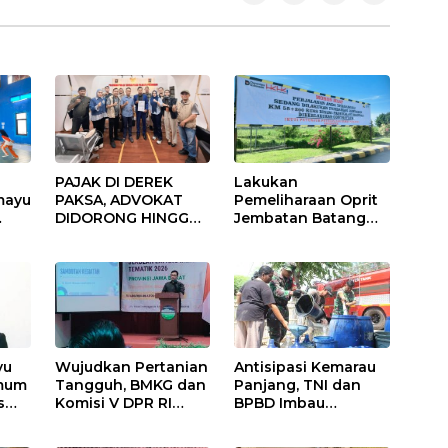
PAJAK DI DEREK
Lakukan
mayu
PAKSA, ADVOKAT
Pemeliharaan Oprit
DIDORONG HINGGA
Jembatan Batang
JAKET SOBEK!
Serangan, Hutama
Ormas & 150
Karya Uji Coba
Advokat Riau
Contraflow di KM 55
Ngamuk Kepung
Tol Binjai–Langsa
Polresta Pekanbaru!
yu
Wujudkan Pertanian
Antisipasi Kemarau
Umum
Tangguh, BMKG dan
Panjang, TNI dan
s
Komisi V DPR RI
BPBD Imbau
Bekali Petani
Masyarakat Hemat
Indramayu Lewat
Air dan Waspada