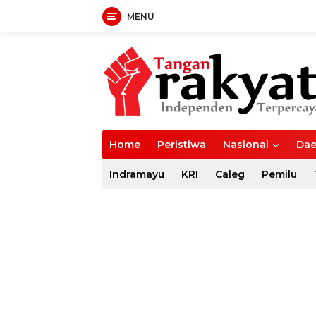
MENU
Langsung
ke
konten
Home
Peristiwa
Nasional
Dae
Indramayu
KRI
Caleg
Pemilu