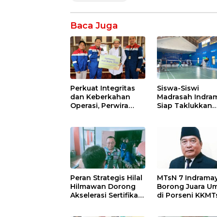
Baca Juga
Perkuat Integritas
Siswa-Siswi
dan Keberkahan
Madrasah Indra
Operasi, Perwira
Siap Taklukkan
Kilang Balongan
Ajang Porseni
Gelar Doa Bersama
Tingkat Provinsi
2026
Peran Strategis Hilal
MTsN 7 Indrama
Hilmawan Dorong
Borong Juara 
Akselerasi Sertifikasi
di Porseni KKMT
Kompetensi untuk
Kawedanan
Entaskan
Jatibarang 2026