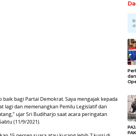
Da
B
d
Per
dan
Ope
Kil
Gel
up baik bagi Partai Demokrat. Saya mengajak kepada
uat lagi dan memenangkan Pemilu Legislatif dan
ang,” ujar Sri Budiharjo saat acara peringatan
abtu (11/9/2021).
PAJ
PAK
n 15 persen suara atau kurang lebih 7 kursi di