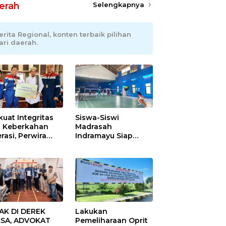
erah
Selengkapnya
erita Regional, konten terbaik pilihan
ari daerah.
kuat Integritas
Siswa-Siswi
 Keberkahan
Madrasah
rasi, Perwira
Indramayu Siap
ang Balongan
Taklukkan Ajang
ar Doa Bersama
Porseni Tingkat
Provinsi 2026
AK DI DEREK
Lakukan
SA, ADVOKAT
Pemeliharaan Oprit