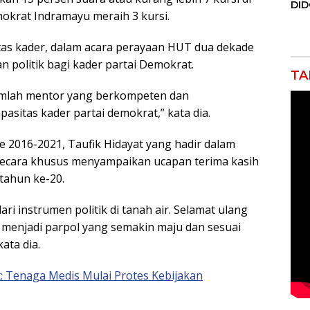
DI
okrat Indramayu meraih 3 kursi.
JAK
Orm
Adv
tas kader, dalam acara perayaan HUT dua dekade
Ng
an politik bagi kader partai Demokrat.
Pol
TA
ejumlah mentor yang berkompeten dan
sitas kader partai demokrat,” kata dia.
e 2016-2021, Taufik Hidayat yang hadir dalam
secara khusus menyampaikan ucapan terima kasih
tahun ke-20.
ri instrumen politik di tanah air. Selamat ulang
menjadi parpol yang semakin maju dan sesuai
ata dia.
: Tenaga Medis Mulai Protes Kebijakan