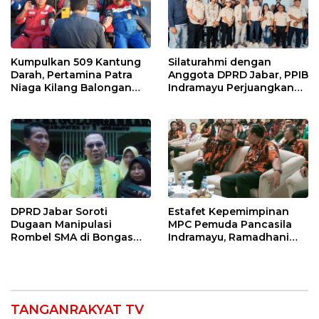
Kumpulkan 509 Kantung
Silaturahmi dengan
Darah, Pertamina Patra
Anggota DPRD Jabar, PPIB
Niaga Kilang Balongan
Indramayu Perjuangkan
Bangun Budaya Sehat dan
Nasib Pedagang Sport
Bantu Sesama
Center
DPRD Jabar Soroti
Estafet Kepemimpinan
Dugaan Manipulasi
MPC Pemuda Pancasila
Rombel SMA di Bongas
Indramayu, Ramadhani
Indramayu, Desak
Sugianto Dipastikan
Verifikasi Lapangan
Pimpin Organisasi Lewat
Muscablub
TANGANRAKYAT TV