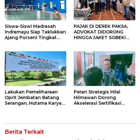
Siswa-Siswi Madrasah
PAJAK DI DEREK PAKSA,
Indramayu Siap Taklukkan
ADVOKAT DIDORONG
Ajang Porseni Tingkat
HINGGA JAKET SOBEK!
Provinsi 2026
Ormas & 150 Advokat Riau
Ngamuk Kepung Polresta
Pekanbaru!
Lakukan Pemeliharaan
Peran Strategis Hilal
Oprit Jembatan Batang
Hilmawan Dorong
Serangan, Hutama Karya
Akselerasi Sertifikasi
Uji Coba Contraflow di KM
Kompetensi untuk
55 Tol Binjai–Langsa
Entaskan Kemiskinan di
Indramayu
Berita Terkait