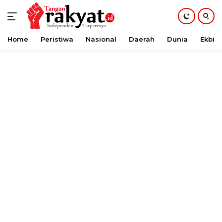
Home
Peristiwa
Nasional
Daerah
Dunia
Ekbis
Langsung
ke
konten