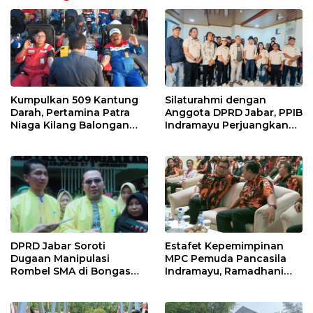
Kumpulkan 509 Kantung
Silaturahmi dengan
Darah, Pertamina Patra
Anggota DPRD Jabar, PPIB
Niaga Kilang Balongan
Indramayu Perjuangkan
Bangun Budaya Sehat dan
Nasib Pedagang Sport
Bantu Sesama
Center
DPRD Jabar Soroti
Estafet Kepemimpinan
Dugaan Manipulasi
MPC Pemuda Pancasila
Rombel SMA di Bongas
Indramayu, Ramadhani
Indramayu, Desak
Sugianto Dipastikan
Verifikasi Lapangan
Pimpin Organisasi Lewat
Muscablub