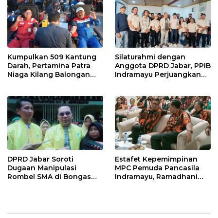
Kumpulkan 509 Kantung
Silaturahmi dengan
Darah, Pertamina Patra
Anggota DPRD Jabar, PPIB
Niaga Kilang Balongan
Indramayu Perjuangkan
Bangun Budaya Sehat dan
Nasib Pedagang Sport
Bantu Sesama
Center
DPRD Jabar Soroti
Estafet Kepemimpinan
Dugaan Manipulasi
MPC Pemuda Pancasila
Rombel SMA di Bongas
Indramayu, Ramadhani
Indramayu, Desak
Sugianto Dipastikan
Verifikasi Lapangan
Pimpin Organisasi Lewat
Muscablub