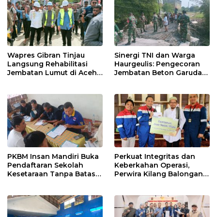
Wapres Gibran Tinjau
Sinergi TNI dan Warga
Langsung Rehabilitasi
Haurgeulis: Pengecoran
Jembatan Lumut di Aceh
Jembatan Beton Garuda
Tengah, Targetkan
di Indramayu Rampung
Konektivitas Pulih Cepat
PKBM Insan Mandiri Buka
Perkuat Integritas dan
Pendaftaran Sekolah
Keberkahan Operasi,
Kesetaraan Tanpa Batas
Perwira Kilang Balongan
Usia
Gelar Doa Bersama