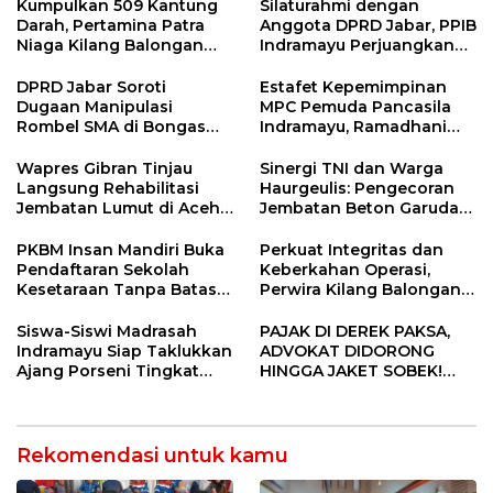
Kumpulkan 509 Kantung
Silaturahmi dengan
Darah, Pertamina Patra
Anggota DPRD Jabar, PPIB
Niaga Kilang Balongan
Indramayu Perjuangkan
Bangun Budaya Sehat dan
Nasib Pedagang Sport
Bantu Sesama
Center
DPRD Jabar Soroti
Estafet Kepemimpinan
Dugaan Manipulasi
MPC Pemuda Pancasila
Rombel SMA di Bongas
Indramayu, Ramadhani
Indramayu, Desak
Sugianto Dipastikan
Verifikasi Lapangan
Pimpin Organisasi Lewat
Wapres Gibran Tinjau
Sinergi TNI dan Warga
Muscablub
Langsung Rehabilitasi
Haurgeulis: Pengecoran
Jembatan Lumut di Aceh
Jembatan Beton Garuda
Tengah, Targetkan
di Indramayu Rampung
Konektivitas Pulih Cepat
PKBM Insan Mandiri Buka
Perkuat Integritas dan
Pendaftaran Sekolah
Keberkahan Operasi,
Kesetaraan Tanpa Batas
Perwira Kilang Balongan
Usia
Gelar Doa Bersama
Siswa-Siswi Madrasah
PAJAK DI DEREK PAKSA,
Indramayu Siap Taklukkan
ADVOKAT DIDORONG
Ajang Porseni Tingkat
HINGGA JAKET SOBEK!
Provinsi 2026
Ormas & 150 Advokat Riau
Ngamuk Kepung Polresta
Pekanbaru!
Rekomendasi untuk kamu