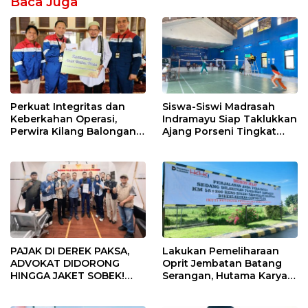
Baca Juga
Perkuat Integritas dan
Siswa-Siswi Madrasah
Keberkahan Operasi,
Indramayu Siap Taklukkan
Perwira Kilang Balongan
Ajang Porseni Tingkat
Gelar Doa Bersama
Provinsi 2026
PAJAK DI DEREK PAKSA,
Lakukan Pemeliharaan
ADVOKAT DIDORONG
Oprit Jembatan Batang
HINGGA JAKET SOBEK!
Serangan, Hutama Karya
Ormas & 150 Advokat Riau
Uji Coba Contraflow di KM
Ngamuk Kepung Polresta
55 Tol Binjai–Langsa