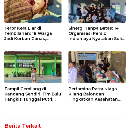
Teror Kera Liar di
Sinergi Tanpa Batas: 14
Tembilahan: 18 Warga
Organisasi Pers di
Jadi Korban Ganas,
Indramayu Nyatakan Solid
Punggung Robek hingga
di Bawah Naungan FKJI
12 Jahitan!
Tampil Gemilang di
Pertamina Patra Niaga
Kandang Sendiri, Tim Bulu
Kilang Balongan
Tangkis Tunggal Putri
Tingkatkan Kesehatan
MTsN 2 Indramayu Sabet
Masyarakat melalui
Juara Porseni KKMTs
Pemeriksaan Kesehatan
Jatibarang 2026
Rutin dan Edukasi
Perawatan Gigi
Berita Terkait