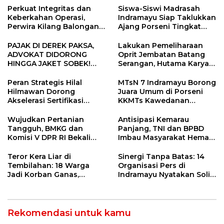
Perkuat Integritas dan
Siswa-Siswi Madrasah
Keberkahan Operasi,
Indramayu Siap Taklukkan
Perwira Kilang Balongan
Ajang Porseni Tingkat
Gelar Doa Bersama
Provinsi 2026
PAJAK DI DEREK PAKSA,
Lakukan Pemeliharaan
ADVOKAT DIDORONG
Oprit Jembatan Batang
HINGGA JAKET SOBEK!
Serangan, Hutama Karya
Ormas & 150 Advokat Riau
Uji Coba Contraflow di KM
Ngamuk Kepung Polresta
55 Tol Binjai–Langsa
Peran Strategis Hilal
MTsN 7 Indramayu Borong
Pekanbaru!
Hilmawan Dorong
Juara Umum di Porseni
Akselerasi Sertifikasi
KKMTs Kawedanan
Kompetensi untuk
Jatibarang 2026
Entaskan Kemiskinan di
Wujudkan Pertanian
Antisipasi Kemarau
Indramayu
Tangguh, BMKG dan
Panjang, TNI dan BPBD
Komisi V DPR RI Bekali
Imbau Masyarakat Hemat
Petani Indramayu Lewat
Air dan Waspada
Sekolah Lapang Iklim
Kebakaran
Teror Kera Liar di
Sinergi Tanpa Batas: 14
Tembilahan: 18 Warga
Organisasi Pers di
Jadi Korban Ganas,
Indramayu Nyatakan Solid
Punggung Robek hingga
di Bawah Naungan FKJI
12 Jahitan!
Rekomendasi untuk kamu