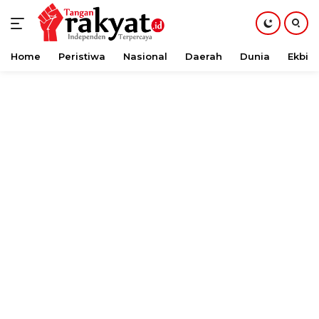
Home
Peristiwa
Nasional
Daerah
Dunia
Ekbis
Langsung
ke
konten