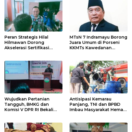
Pekanbaru!
Peran Strategis Hilal
MTsN 7 Indramayu Borong
Hilmawan Dorong
Juara Umum di Porseni
Akselerasi Sertifikasi
KKMTs Kawedanan
Kompetensi untuk
Jatibarang 2026
Entaskan Kemiskinan di
Indramayu
Wujudkan Pertanian
Antisipasi Kemarau
Tangguh, BMKG dan
Panjang, TNI dan BPBD
Komisi V DPR RI Bekali
Imbau Masyarakat Hemat
Petani Indramayu Lewat
Air dan Waspada
Sekolah Lapang Iklim
Kebakaran