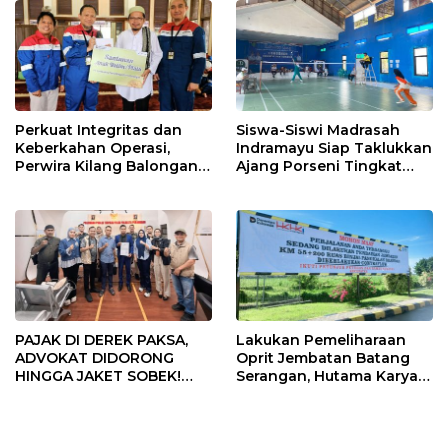
Perkuat Integritas dan
Siswa-Siswi Madrasah
Keberkahan Operasi,
Indramayu Siap Taklukkan
Perwira Kilang Balongan
Ajang Porseni Tingkat
Gelar Doa Bersama
Provinsi 2026
PAJAK DI DEREK PAKSA,
Lakukan Pemeliharaan
ADVOKAT DIDORONG
Oprit Jembatan Batang
HINGGA JAKET SOBEK!
Serangan, Hutama Karya
Ormas & 150 Advokat Riau
Uji Coba Contraflow di KM
Ngamuk Kepung Polresta
55 Tol Binjai–Langsa
Pekanbaru!