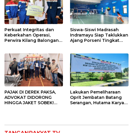
Perkuat Integritas dan
Siswa-Siswi Madrasah
Keberkahan Operasi,
Indramayu Siap Taklukkan
Perwira Kilang Balongan
Ajang Porseni Tingkat
Gelar Doa Bersama
Provinsi 2026
PAJAK DI DEREK PAKSA,
Lakukan Pemeliharaan
ADVOKAT DIDORONG
Oprit Jembatan Batang
HINGGA JAKET SOBEK!
Serangan, Hutama Karya
Ormas & 150 Advokat Riau
Uji Coba Contraflow di KM
Ngamuk Kepung Polresta
55 Tol Binjai–Langsa
Pekanbaru!
TANGANRAKYAT TV