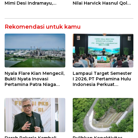
Mimi Desi Indramayu,
Nilai Harvick Hasnul Qolbi
Kuliner Tradisional Kaya
Figur Tepat Pimpin Sektor
Rempah yang Bikin
Riil
Ketagihan!
Rekomendasi untuk kamu
Nyala Flare Kian Mengecil,
Lampaui Target Semester
Bukti Nyata Inovasi
I 2026, PT Pertamina Hulu
Pertamina Patra Niaga
Indonesia Perkuat
Kilang Balongan Dukung
Ketahanan Energi
Net Zero Emission 2060
Nasional Lewat Inovasi &
Keselamatan Kerja
Darah Pekerja Kembali
Pulihkan Konektivitas