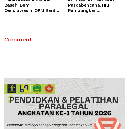
Basahi Bumi
Pascabencana, HKI
Cendrawasih: OPM Bantai
Rampungkan
5 Pahlawan Infrastruktur
Penanganan Jalur
di Tolikara!
Lembah Anai dan Malalak
Comment