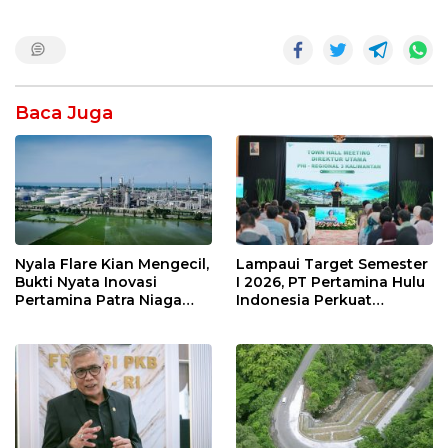
Baca Juga
Nyala Flare Kian Mengecil,
Lampaui Target Semester
Bukti Nyata Inovasi
I 2026, PT Pertamina Hulu
Pertamina Patra Niaga
Indonesia Perkuat
Kilang Balongan Dukung
Ketahanan Energi
Net Zero Emission 2060
Nasional Lewat Inovasi &
Keselamatan Kerja