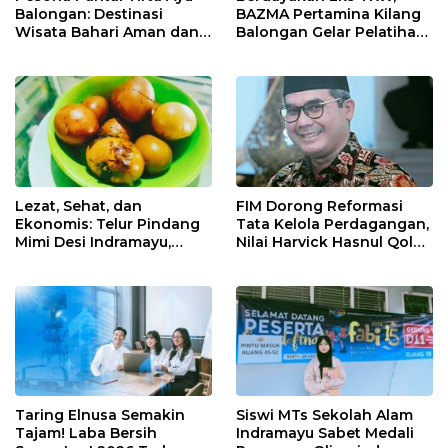
Balongan: Destinasi
BAZMA Pertamina Kilang
Wisata Bahari Aman dan
Balongan Gelar Pelatihan
Nyaman di Indramayu
Tempe Guna Pacu
Ekonomi Desa
Rawadalem
Lezat, Sehat, dan
FIM Dorong Reformasi
Ekonomis: Telur Pindang
Tata Kelola Perdagangan,
Mimi Desi Indramayu,
Nilai Harvick Hasnul Qolbi
Kuliner Tradisional Kaya
Figur Tepat Pimpin Sektor
Rempah yang Bikin
Riil
Ketagihan!
Taring Elnusa Semakin
Siswi MTs Sekolah Alam
Tajam! Laba Bersih
Indramayu Sabet Medali