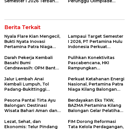
Semester I 2026 Terbang
Perunggu Olimpiade
29 Persen Berkat Strategi
Matematika Tingkat
Jitu
Nasional 2026
Berita Terkait
Nyala Flare Kian Mengecil,
Lampaui Target Semester
Bukti Nyata Inovasi
I 2026, PT Pertamina Hulu
Pertamina Patra Niaga
Indonesia Perkuat
Kilang Balongan Dukung
Ketahanan Energi
Net Zero Emission 2060
Nasional Lewat Inovasi &
Darah Pekerja Kembali
Pulihkan Konektivitas
Keselamatan Kerja
Basahi Bumi
Pascabencana, HKI
Cendrawasih: OPM Bantai
Rampungkan
5 Pahlawan Infrastruktur
Penanganan Jalur
di Tolikara!
Lembah Anai dan Malalak
Jalur Lembah Anai
Perkuat Ketahanan Energi
Kembali Lumpuh, Tol
Nasional, Pertamina Patra
Padang-Bukittinggi
Niaga Kilang Balongan
Didesak Jadi Solusi
Perkuat Sinergi Utilisasi
Strategis
Jetty Propylene
Pesona Pantai Tirta Ayu
Berdayakan Eks TKW,
Balongan: Destinasi
BAZMA Pertamina Kilang
Wisata Bahari Aman dan
Balongan Gelar Pelatihan
Nyaman di Indramayu
Tempe Guna Pacu
Ekonomi Desa
Lezat, Sehat, dan
FIM Dorong Reformasi
Rawadalem
Ekonomis: Telur Pindang
Tata Kelola Perdagangan,