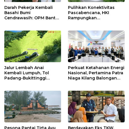
Darah Pekerja Kembali
Pulihkan Konektivitas
Basahi Bumi
Pascabencana, HKI
Cendrawasih: OPM Bantai
Rampungkan
5 Pahlawan Infrastruktur
Penanganan Jalur
di Tolikara!
Lembah Anai dan Malalak
Jalur Lembah Anai
Perkuat Ketahanan Energi
Kembali Lumpuh, Tol
Nasional, Pertamina Patra
Padang-Bukittinggi
Niaga Kilang Balongan
Didesak Jadi Solusi
Perkuat Sinergi Utilisasi
Strategis
Jetty Propylene
Pesona Pantai Tirta Ayu
Berdayakan Eks TKW,