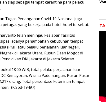
telah siap sebagai tempat karantina para pelaku
War
Gan
.
Rob
Jah
uan Tugas Penanganan Covid-19 Nasional juga
 petugas yang bekerja pada hotel-hotel tersebut.
TA
aryanto telah meninjau kesiapan fasilitas
tisipasi adanya penambahan kebutuhan tempat
ia (PMI) atau pelaku perjalanan luar negeri.
n Nagrak di Jakarta Utara, Rusun Daan Mogot di
endidikan DKI Jakarta di Jakarta Selatan.
 pukul 18.00 WIB, total pelaku perjalanan luar
s RSDC Kemayoran, Wisma Pademangan, Rusun Pasar
217 orang. Total persentase keterisian tempat
persen. (K.Spd-19497)