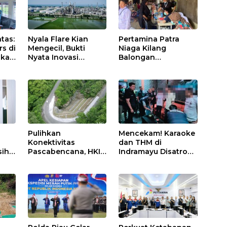
Nyala Flare Kian
Pertamina Patra
tas:
Mengecil, Bukti
Niaga Kilang
rs di
Nyata Inovasi
Balongan
akan
Pertamina Patra
Tingkatkan
Niaga Kilang
Kesehatan
Balongan Dukung
Masyarakat melalui
Net Zero Emission
Pemeriksaan
2060
Kesehatan Rutin
dan Edukasi
Perawatan Gigi
Pulihkan
Mencekam! Karaoke
Konektivitas
dan THM di
ih:
Pascabencana, HKI
Indramayu Disatroni
Rampungkan
Aparat, Ratusan
Penanganan Jalur
Pengunjung Kocar-
Lembah Anai dan
Kacir Dites Urine!
Malalak