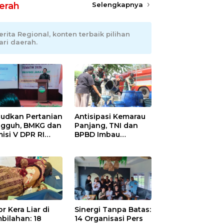
erah
Selengkapnya
erita Regional, konten terbaik pilihan
ari daerah.
udkan Pertanian
Antisipasi Kemarau
gguh, BMKG dan
Panjang, TNI dan
isi V DPR RI
BPBD Imbau
ali Petani
Masyarakat Hemat
ramayu Lewat
Air dan Waspada
olah Lapang
Kebakaran
m
r Kera Liar di
Sinergi Tanpa Batas:
bilahan: 18
14 Organisasi Pers