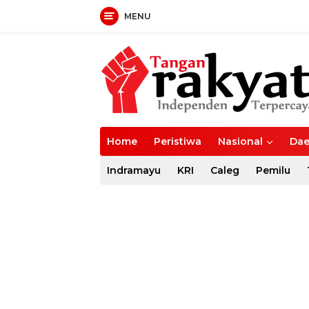
MENU
Langsung
ke
konten
Home
Peristiwa
Nasional
Dae
Indramayu
KRI
Caleg
Pemilu