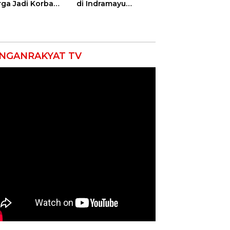
ga Jadi Korban
di Indramayu
as, Punggung
Nyatakan Solid di
ek hingga 12
Bawah Naungan
itan!
FKJI
NGANRAKYAT TV