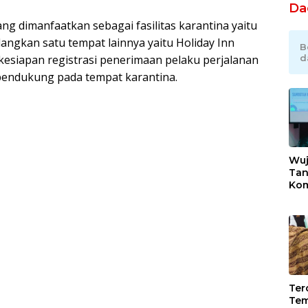
Da
ng dimanfaatkan sebagai fasilitas karantina yaitu
angkan satu tempat lainnya yaitu Holiday Inn
B
kesiapan registrasi penerimaan pelaku perjalanan
d
s pendukung pada tempat karantina.
Wuj
Tan
Kom
Bek
Ind
Sek
Ikli
Tero
Tem