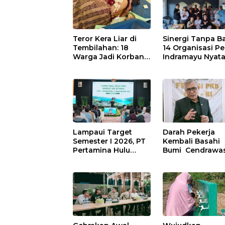
Teror Kera Liar di
Sinergi Tanpa Ba
Tembilahan: 18
14 Organisasi Pe
Warga Jadi Korban
Indramayu Nyat
Ganas, Punggung
Solid di Bawah
Robek hingga 12
Naungan FKJI
Jahitan!
Lampaui Target
Darah Pekerja
Semester I 2026, PT
Kembali Basahi
Pertamina Hulu
Bumi Cendrawas
Indonesia Perkuat
OPM Bantai 5
Ketahanan Energi
Pahlawan
Nasional Lewat
Infrastruktur di
Inovasi &
Tolikara!
Keselamatan Kerja