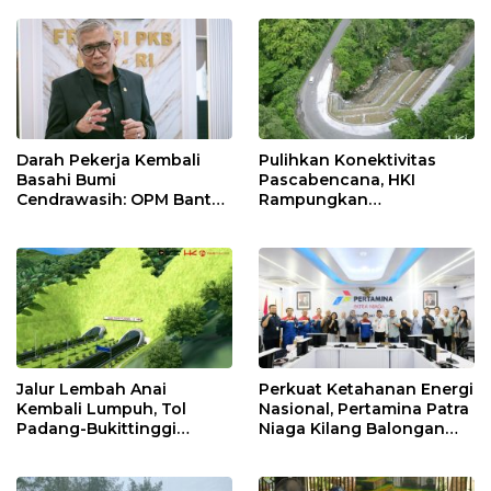
Net Zero Emission 2060
Nasional Lewat Inovasi &
Keselamatan Kerja
Darah Pekerja Kembali
Pulihkan Konektivitas
Basahi Bumi
Pascabencana, HKI
Cendrawasih: OPM Bantai
Rampungkan
5 Pahlawan Infrastruktur
Penanganan Jalur
di Tolikara!
Lembah Anai dan Malalak
Jalur Lembah Anai
Perkuat Ketahanan Energi
Kembali Lumpuh, Tol
Nasional, Pertamina Patra
Padang-Bukittinggi
Niaga Kilang Balongan
Didesak Jadi Solusi
Perkuat Sinergi Utilisasi
Strategis
Jetty Propylene