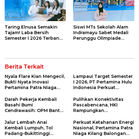
Taring Elnusa Semakin
Siswi MTs Sekolah Alam
Tajam! Laba Bersih
Indramayu Sabet Medali
Semester I 2026 Terbang
Perunggu Olimpiade
29 Persen Berkat Strategi
Matematika Tingkat
Jitu
Nasional 2026
Berita Terkait
Nyala Flare Kian Mengecil,
Lampaui Target Semester
Bukti Nyata Inovasi
I 2026, PT Pertamina Hulu
Pertamina Patra Niaga
Indonesia Perkuat
Kilang Balongan Dukung
Ketahanan Energi
Net Zero Emission 2060
Nasional Lewat Inovasi &
Darah Pekerja Kembali
Pulihkan Konektivitas
Keselamatan Kerja
Basahi Bumi
Pascabencana, HKI
Cendrawasih: OPM Bantai
Rampungkan
5 Pahlawan Infrastruktur
Penanganan Jalur
di Tolikara!
Lembah Anai dan Malalak
Jalur Lembah Anai
Perkuat Ketahanan Energi
Kembali Lumpuh, Tol
Nasional, Pertamina Patra
Padang-Bukittinggi
Niaga Kilang Balongan