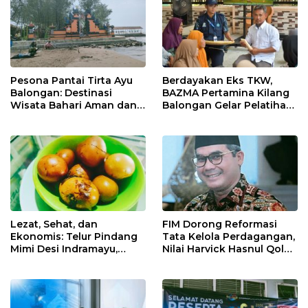
Pesona Pantai Tirta Ayu
Berdayakan Eks TKW,
Balongan: Destinasi
BAZMA Pertamina Kilang
Wisata Bahari Aman dan
Balongan Gelar Pelatihan
Nyaman di Indramayu
Tempe Guna Pacu
Ekonomi Desa
Rawadalem
Lezat, Sehat, dan
FIM Dorong Reformasi
Ekonomis: Telur Pindang
Tata Kelola Perdagangan,
Mimi Desi Indramayu,
Nilai Harvick Hasnul Qolbi
Kuliner Tradisional Kaya
Figur Tepat Pimpin Sektor
Rempah yang Bikin
Riil
Ketagihan!