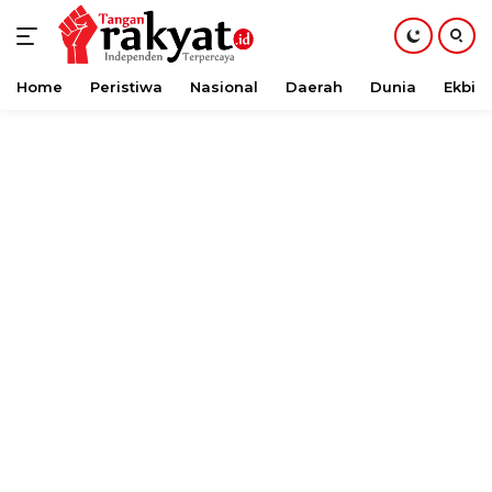
Home
Peristiwa
Nasional
Daerah
Dunia
Ekbis
Langsung
ke
konten