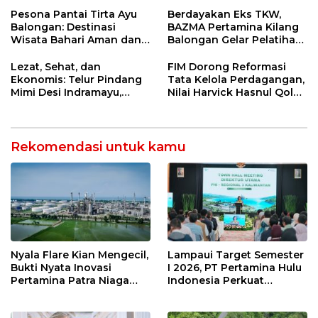
Didesak Jadi Solusi
Perkuat Sinergi Utilisasi
Strategis
Jetty Propylene
Pesona Pantai Tirta Ayu
Berdayakan Eks TKW,
Balongan: Destinasi
BAZMA Pertamina Kilang
Wisata Bahari Aman dan
Balongan Gelar Pelatihan
Nyaman di Indramayu
Tempe Guna Pacu
Ekonomi Desa
Lezat, Sehat, dan
FIM Dorong Reformasi
Rawadalem
Ekonomis: Telur Pindang
Tata Kelola Perdagangan,
Mimi Desi Indramayu,
Nilai Harvick Hasnul Qolbi
Kuliner Tradisional Kaya
Figur Tepat Pimpin Sektor
Rempah yang Bikin
Riil
Ketagihan!
Rekomendasi untuk kamu
Nyala Flare Kian Mengecil,
Lampaui Target Semester
Bukti Nyata Inovasi
I 2026, PT Pertamina Hulu
Pertamina Patra Niaga
Indonesia Perkuat
Kilang Balongan Dukung
Ketahanan Energi
Net Zero Emission 2060
Nasional Lewat Inovasi &