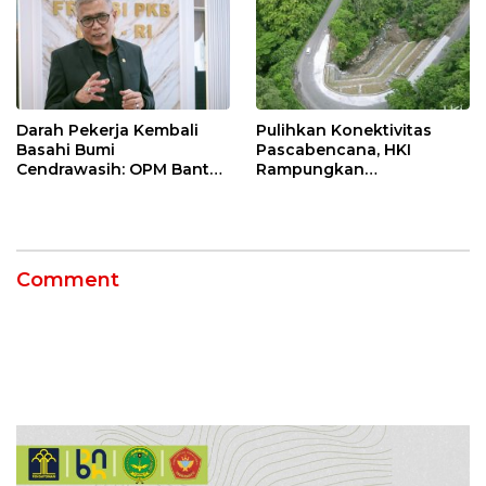
Keselamatan Kerja
Darah Pekerja Kembali
Pulihkan Konektivitas
Basahi Bumi
Pascabencana, HKI
Cendrawasih: OPM Bantai
Rampungkan
5 Pahlawan Infrastruktur
Penanganan Jalur
di Tolikara!
Lembah Anai dan Malalak
Comment