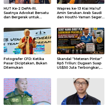
HUT Ke-2 DePA-RI,
Wapres ke-13 Kiai Ma’ruf
Saatnya Advokat Bersatu
Amin Serukan Arab Saudi
dan Bergerak untuk
dan Houthi-Yaman Segera
Keadilan
Berdamai
Fotografer CFD: Ketika
Skandal “Meteran Pintar”
Pasar Diciptakan, Bukan
Rp5 Triliun: Dugaan Suap
Ditemukan
US$50 Juta Terbongkar,
Dirut PLN Darmawan
Prasodjo Terpojok!