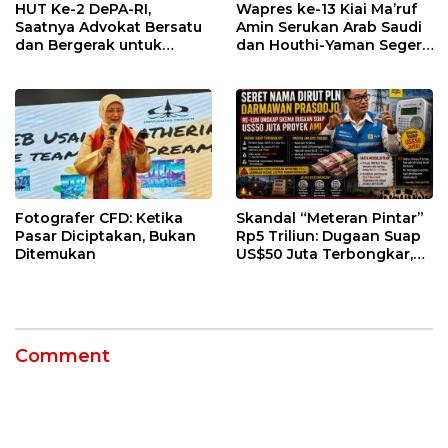
HUT Ke-2 DePA-RI,
Wapres ke-13 Kiai Ma’ruf
Saatnya Advokat Bersatu
Amin Serukan Arab Saudi
dan Bergerak untuk
dan Houthi-Yaman Segera
Keadilan
Berdamai
Fotografer CFD: Ketika
Skandal “Meteran Pintar”
Pasar Diciptakan, Bukan
Rp5 Triliun: Dugaan Suap
Ditemukan
US$50 Juta Terbongkar,
Dirut PLN Darmawan
Prasodjo Terpojok!
Comment