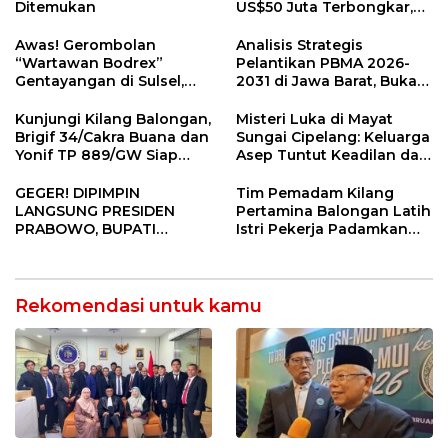
Ditemukan
US$50 Juta Terbongkar,
Dirut PLN Darmawan
Prasodjo Terpojok!
Awas! Gerombolan
Analisis Strategis
“Wartawan Bodrex”
Pelantikan PBMA 2026-
Gentayangan di Sulsel,
2031 di Jawa Barat, Bukan
Jangan Mau Diperas!
di Jakarta
Kunjungi Kilang Balongan,
Misteri Luka di Mayat
Brigif 34/Cakra Buana dan
Sungai Cipelang: Keluarga
Yonif TP 889/GW Siap
Asep Tuntut Keadilan dan
Berkolaborasi Jaga
Otopsi Ulang
Obvitnas
GEGER! DIPIMPIN
Tim Pemadam Kilang
LANGSUNG PRESIDEN
Pertamina Balongan Latih
PRABOWO, BUPATI
Istri Pekerja Padamkan
INDRAMAYU ABSEN RAPAT
Kebakaran
KRUSIAL KDKMP! Apa
Alasannya?
Rekomendasi untuk kamu