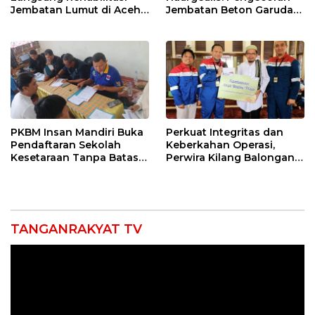
Jembatan Lumut di Aceh
Jembatan Beton Garuda
Tengah, Targetkan
di Indramayu Rampung
Konektivitas Pulih Cepat
PKBM Insan Mandiri Buka
Perkuat Integritas dan
Pendaftaran Sekolah
Keberkahan Operasi,
Kesetaraan Tanpa Batas
Perwira Kilang Balongan
Usia
Gelar Doa Bersama
TANGANRAKYAT TV