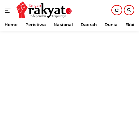
Home
Peristiwa
Nasional
Daerah
Dunia
Ekbis
Langsung
ke
konten