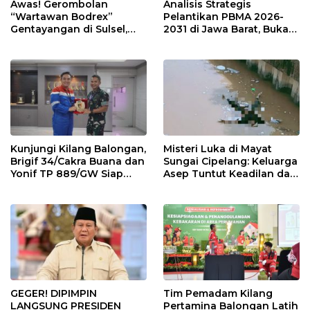
Awas! Gerombolan
Analisis Strategis
“Wartawan Bodrex”
Pelantikan PBMA 2026-
Gentayangan di Sulsel,
2031 di Jawa Barat, Bukan
Jangan Mau Diperas!
di Jakarta
Kunjungi Kilang Balongan,
Misteri Luka di Mayat
Brigif 34/Cakra Buana dan
Sungai Cipelang: Keluarga
Yonif TP 889/GW Siap
Asep Tuntut Keadilan dan
Berkolaborasi Jaga
Otopsi Ulang
Obvitnas
GEGER! DIPIMPIN
Tim Pemadam Kilang
LANGSUNG PRESIDEN
Pertamina Balongan Latih