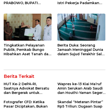
PRABOWO, BUPATI
Istri Pekerja Padamkan
INDRAMAYU ABSEN RAPAT
Kebakaran
KRUSIAL KDKMP! Apa
Alasannya?
Tingkatkan Pelayanan
Berita Duka: Seorang
Publik, Pemkab Bungo
Jamaah Meninggal Dunia
Hibahkan Aset Tanah dan
dalam Sujud Terakhir Salat
Bangunan untuk Kantor
Zuhur di Klaten
Imigrasi
Berita Terkait
HUT Ke-2 DePA-RI,
Wapres ke-13 Kiai Ma’ruf
Saatnya Advokat Bersatu
Amin Serukan Arab Saudi
dan Bergerak untuk
dan Houthi-Yaman Segera
Keadilan
Berdamai
Fotografer CFD: Ketika
Skandal “Meteran Pintar”
Pasar Diciptakan, Bukan
Rp5 Triliun: Dugaan Suap