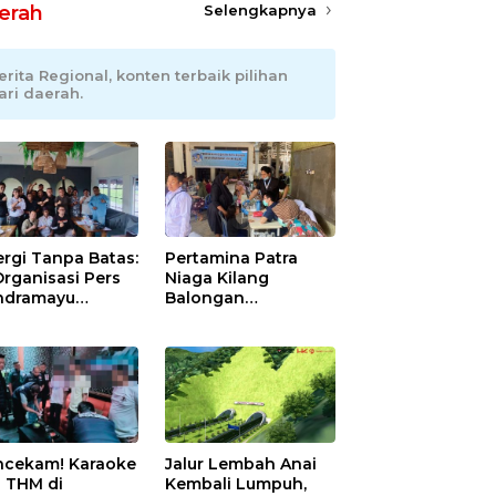
erah
Selengkapnya
erita Regional, konten terbaik pilihan
ari daerah.
ergi Tanpa Batas:
Pertamina Patra
Organisasi Pers
Niaga Kilang
Indramayu
Balongan
takan Solid di
Tingkatkan
wah Naungan
Kesehatan
I
Masyarakat melalui
Pemeriksaan
Kesehatan Rutin
dan Edukasi
Perawatan Gigi
cekam! Karaoke
Jalur Lembah Anai
 THM di
Kembali Lumpuh,