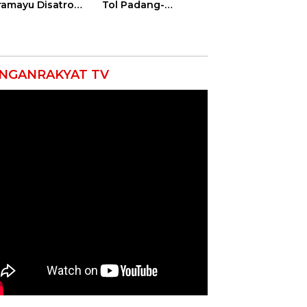
ramayu Disatroni
Tol Padang-
rat, Ratusan
Bukittinggi Didesak
gunjung Kocar-
Jadi Solusi Strategis
ir Dites Urine!
NGANRAKYAT TV