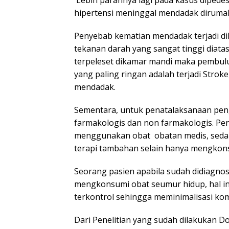
Lebih parahnya lagi pada kasus dipede
hipertensi meninggal mendadak dirumah
Penyebab kematian mendadak terjadi di
tekanan darah yang sangat tinggi diata
terpeleset dikamar mandi maka pembulu
yang paling ringan adalah terjadi Strok
mendadak.
Sementara, untuk penatalaksanaan peng
farmakologis dan non farmakologis. Pe
menggunakan obat obatan medis, seda
terapi tambahan selain hanya mengkon
Seorang pasien apabila sudah didiagnos
mengkonsumi obat seumur hidup, hal in
terkontrol sehingga meminimalisasi komp
Dari Penelitian yang sudah dilakukan Do