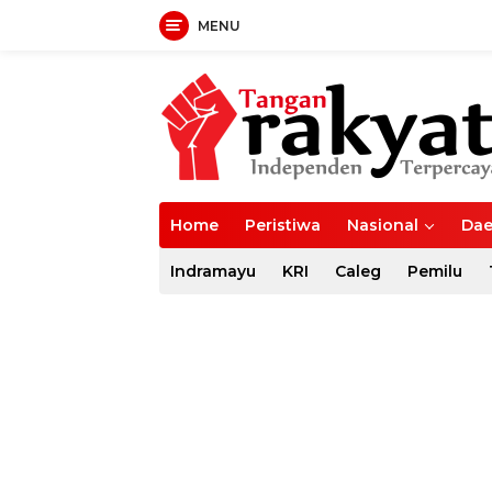
MENU
Langsung
ke
konten
Home
Peristiwa
Nasional
Dae
Indramayu
KRI
Caleg
Pemilu