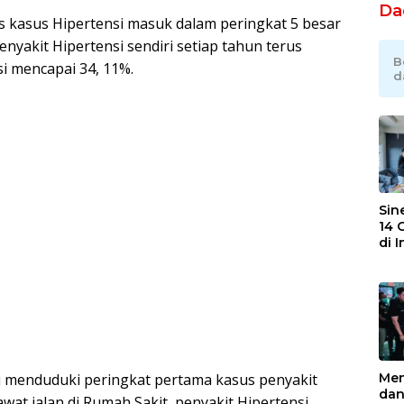
Da
s kasus Hipertensi masuk dalam peringkat 5 besar
enyakit Hipertensi sendiri setiap tahun terus
B
i mencapai 34, 11%.
d
Sin
14 
di 
Nya
Ba
FKJ
Men
si menduduki peringkat pertama kasus penyakit
dan
wat jalan di Rumah Sakit, penyakit Hipertensi