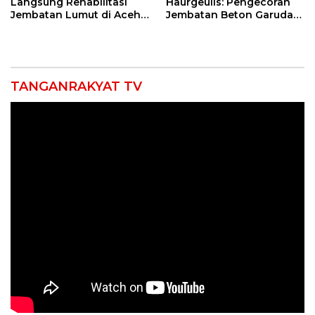
Langsung Rehabilitasi
Haurgeulis: Pengecoran
Jembatan Lumut di Aceh
Jembatan Beton Garuda
Tengah, Targetkan
di Indramayu Rampung
Konektivitas Pulih Cepat
TANGANRAKYAT TV