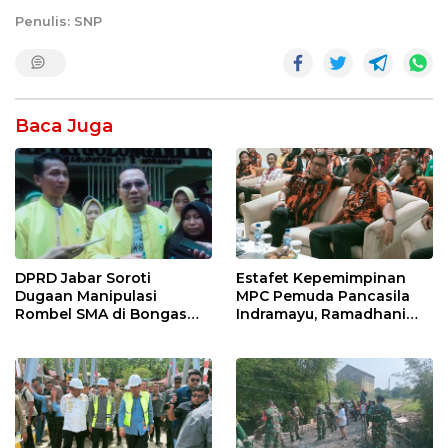
Penulis: SNP
Baca Juga
DPRD Jabar Soroti
Estafet Kepemimpinan
Dugaan Manipulasi
MPC Pemuda Pancasila
Rombel SMA di Bongas
Indramayu, Ramadhani
Indramayu, Desak
Sugianto Dipastikan
Verifikasi Lapangan
Pimpin Organisasi Lewat
Muscablub