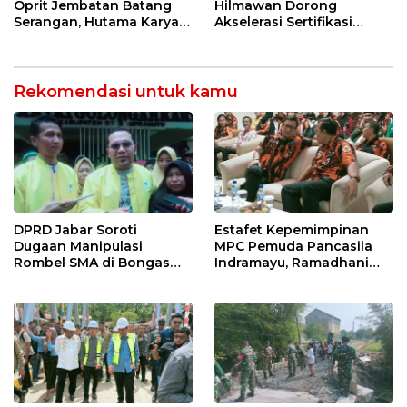
Pekanbaru!
Oprit Jembatan Batang
Hilmawan Dorong
Serangan, Hutama Karya
Akselerasi Sertifikasi
Uji Coba Contraflow di KM
Kompetensi untuk
55 Tol Binjai–Langsa
Entaskan Kemiskinan di
Indramayu
Rekomendasi untuk kamu
DPRD Jabar Soroti
Estafet Kepemimpinan
Dugaan Manipulasi
MPC Pemuda Pancasila
Rombel SMA di Bongas
Indramayu, Ramadhani
Indramayu, Desak
Sugianto Dipastikan
Verifikasi Lapangan
Pimpin Organisasi Lewat
Muscablub