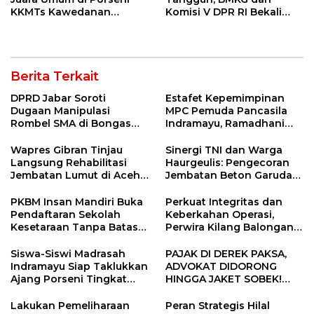
KKMTs Kawedanan
Komisi V DPR RI Bekali
Jatibarang 2026
Petani Indramayu Lewat
Sekolah Lapang Iklim
Berita Terkait
DPRD Jabar Soroti
Estafet Kepemimpinan
Dugaan Manipulasi
MPC Pemuda Pancasila
Rombel SMA di Bongas
Indramayu, Ramadhani
Indramayu, Desak
Sugianto Dipastikan
Verifikasi Lapangan
Pimpin Organisasi Lewat
Wapres Gibran Tinjau
Sinergi TNI dan Warga
Muscablub
Langsung Rehabilitasi
Haurgeulis: Pengecoran
Jembatan Lumut di Aceh
Jembatan Beton Garuda
Tengah, Targetkan
di Indramayu Rampung
Konektivitas Pulih Cepat
PKBM Insan Mandiri Buka
Perkuat Integritas dan
Pendaftaran Sekolah
Keberkahan Operasi,
Kesetaraan Tanpa Batas
Perwira Kilang Balongan
Usia
Gelar Doa Bersama
Siswa-Siswi Madrasah
PAJAK DI DEREK PAKSA,
Indramayu Siap Taklukkan
ADVOKAT DIDORONG
Ajang Porseni Tingkat
HINGGA JAKET SOBEK!
Provinsi 2026
Ormas & 150 Advokat Riau
Ngamuk Kepung Polresta
Lakukan Pemeliharaan
Peran Strategis Hilal