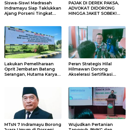
Siswa-Siswi Madrasah
PAJAK DI DEREK PAKSA,
Indramayu Siap Taklukkan
ADVOKAT DIDORONG
Ajang Porseni Tingkat
HINGGA JAKET SOBEK!
Provinsi 2026
Ormas & 150 Advokat Riau
Ngamuk Kepung Polresta
Pekanbaru!
Lakukan Pemeliharaan
Peran Strategis Hilal
Oprit Jembatan Batang
Hilmawan Dorong
Serangan, Hutama Karya
Akselerasi Sertifikasi
Uji Coba Contraflow di KM
Kompetensi untuk
55 Tol Binjai–Langsa
Entaskan Kemiskinan di
Indramayu
MTsN 7 Indramayu Borong
Wujudkan Pertanian
Juara Umum di Porseni
Tangguh, BMKG dan