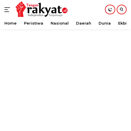
Home
Peristiwa
Nasional
Daerah
Dunia
Ekbis
Langsung
ke
konten