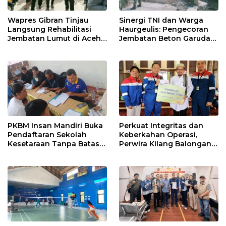
Wapres Gibran Tinjau
Sinergi TNI dan Warga
Langsung Rehabilitasi
Haurgeulis: Pengecoran
Jembatan Lumut di Aceh
Jembatan Beton Garuda
Tengah, Targetkan
di Indramayu Rampung
Konektivitas Pulih Cepat
PKBM Insan Mandiri Buka
Perkuat Integritas dan
Pendaftaran Sekolah
Keberkahan Operasi,
Kesetaraan Tanpa Batas
Perwira Kilang Balongan
Usia
Gelar Doa Bersama