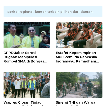
Berita Regional, konten terbaik pilihan dari daerah.
DPRD Jabar Soroti
Estafet Kepemimpinan
Dugaan Manipulasi
MPC Pemuda Pancasila
Rombel SMA di Bongas
Indramayu, Ramadhani
Indramayu, Desak
Sugianto Dipastikan
Verifikasi Lapangan
Pimpin Organisasi Lewat
Muscablub
Wapres Gibran Tinjau
Sinergi TNI dan Warga