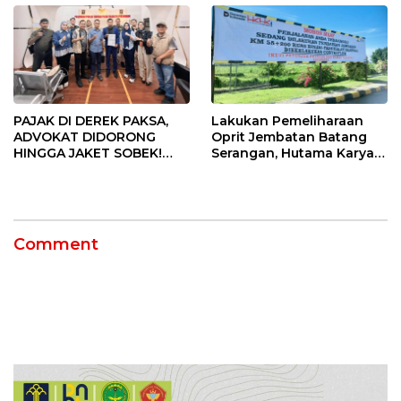
PAJAK DI DEREK PAKSA,
Lakukan Pemeliharaan
ADVOKAT DIDORONG
Oprit Jembatan Batang
HINGGA JAKET SOBEK!
Serangan, Hutama Karya
Ormas & 150 Advokat Riau
Uji Coba Contraflow di KM
Ngamuk Kepung Polresta
55 Tol Binjai–Langsa
Pekanbaru!
Comment