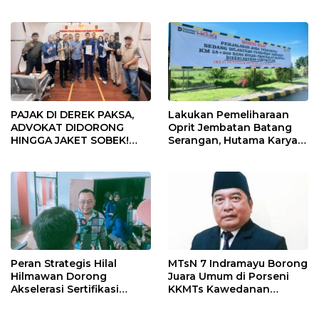
Gelar Doa Bersama
Provinsi 2026
PAJAK DI DEREK PAKSA,
Lakukan Pemeliharaan
ADVOKAT DIDORONG
Oprit Jembatan Batang
HINGGA JAKET SOBEK!
Serangan, Hutama Karya
Ormas & 150 Advokat Riau
Uji Coba Contraflow di KM
Ngamuk Kepung Polresta
55 Tol Binjai–Langsa
Pekanbaru!
Peran Strategis Hilal
MTsN 7 Indramayu Borong
Hilmawan Dorong
Juara Umum di Porseni
Akselerasi Sertifikasi
KKMTs Kawedanan
Kompetensi untuk
Jatibarang 2026
Entaskan Kemiskinan di