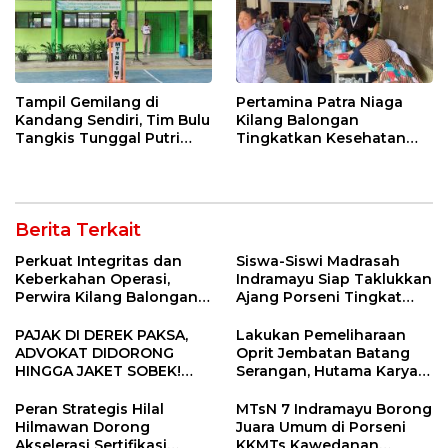
Tampil Gemilang di
Pertamina Patra Niaga
Kandang Sendiri, Tim Bulu
Kilang Balongan
Tangkis Tunggal Putri
Tingkatkan Kesehatan
MTsN 2 Indramayu Sabet
Masyarakat melalui
Juara Porseni KKMTs
Pemeriksaan Kesehatan
Jatibarang 2026
Rutin dan Edukasi
Perawatan Gigi
Berita Terkait
Perkuat Integritas dan
Siswa-Siswi Madrasah
Keberkahan Operasi,
Indramayu Siap Taklukkan
Perwira Kilang Balongan
Ajang Porseni Tingkat
Gelar Doa Bersama
Provinsi 2026
PAJAK DI DEREK PAKSA,
Lakukan Pemeliharaan
ADVOKAT DIDORONG
Oprit Jembatan Batang
HINGGA JAKET SOBEK!
Serangan, Hutama Karya
Ormas & 150 Advokat Riau
Uji Coba Contraflow di KM
Ngamuk Kepung Polresta
55 Tol Binjai–Langsa
Peran Strategis Hilal
MTsN 7 Indramayu Borong
Pekanbaru!
Hilmawan Dorong
Juara Umum di Porseni
Akselerasi Sertifikasi
KKMTs Kawedanan