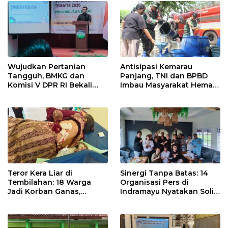
Indramayu
Wujudkan Pertanian
Antisipasi Kemarau
Tangguh, BMKG dan
Panjang, TNI dan BPBD
Komisi V DPR RI Bekali
Imbau Masyarakat Hemat
Petani Indramayu Lewat
Air dan Waspada
Sekolah Lapang Iklim
Kebakaran
Teror Kera Liar di
Sinergi Tanpa Batas: 14
Tembilahan: 18 Warga
Organisasi Pers di
Jadi Korban Ganas,
Indramayu Nyatakan Solid
Punggung Robek hingga
di Bawah Naungan FKJI
12 Jahitan!