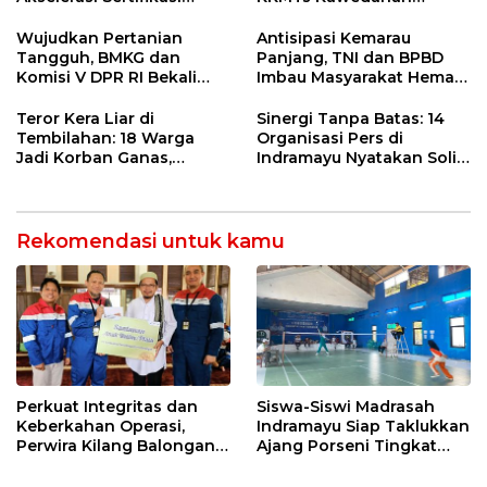
Kompetensi untuk
Jatibarang 2026
Entaskan Kemiskinan di
Wujudkan Pertanian
Antisipasi Kemarau
Indramayu
Tangguh, BMKG dan
Panjang, TNI dan BPBD
Komisi V DPR RI Bekali
Imbau Masyarakat Hemat
Petani Indramayu Lewat
Air dan Waspada
Sekolah Lapang Iklim
Kebakaran
Teror Kera Liar di
Sinergi Tanpa Batas: 14
Tembilahan: 18 Warga
Organisasi Pers di
Jadi Korban Ganas,
Indramayu Nyatakan Solid
Punggung Robek hingga
di Bawah Naungan FKJI
12 Jahitan!
Rekomendasi untuk kamu
Perkuat Integritas dan
Siswa-Siswi Madrasah
Keberkahan Operasi,
Indramayu Siap Taklukkan
Perwira Kilang Balongan
Ajang Porseni Tingkat
Gelar Doa Bersama
Provinsi 2026