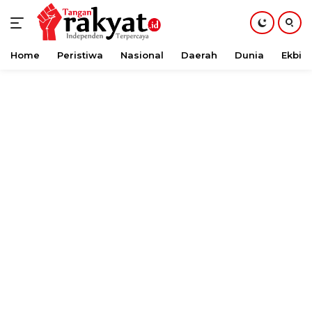
Home
Peristiwa
Nasional
Daerah
Dunia
Ekbis
Langsung
ke
konten