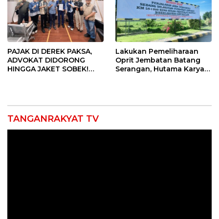
PAJAK DI DEREK PAKSA,
Lakukan Pemeliharaan
ADVOKAT DIDORONG
Oprit Jembatan Batang
HINGGA JAKET SOBEK!
Serangan, Hutama Karya
Ormas & 150 Advokat Riau
Uji Coba Contraflow di KM
Ngamuk Kepung Polresta
55 Tol Binjai–Langsa
Pekanbaru!
TANGANRAKYAT TV