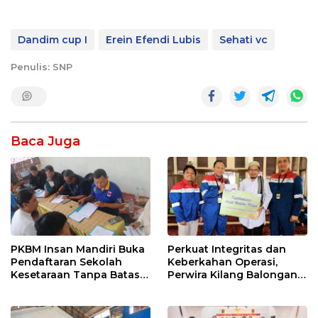
Dandim cup I
Erein Efendi Lubis
Sehati vc
Penulis: SNP
Baca Juga
PKBM Insan Mandiri Buka
Perkuat Integritas dan
Pendaftaran Sekolah
Keberkahan Operasi,
Kesetaraan Tanpa Batas
Perwira Kilang Balongan
Usia
Gelar Doa Bersama