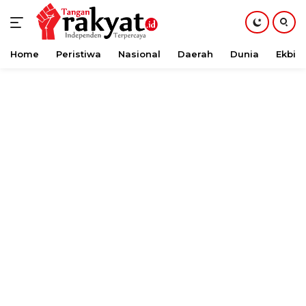
Home
Peristiwa
Nasional
Daerah
Dunia
Ekbis
Langsung
ke
konten