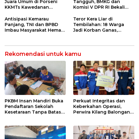
Indramayu
Juara Umum di Porseni
Tangguh, BMKG dan
KKMTs Kawedanan
Komisi V DPR RI Bekali
Jatibarang 2026
Petani Indramayu Lewat
Sekolah Lapang Iklim
Antisipasi Kemarau
Teror Kera Liar di
Panjang, TNI dan BPBD
Tembilahan: 18 Warga
Imbau Masyarakat Hemat
Jadi Korban Ganas,
Air dan Waspada
Punggung Robek hingga
Kebakaran
12 Jahitan!
Rekomendasi untuk kamu
PKBM Insan Mandiri Buka
Perkuat Integritas dan
Pendaftaran Sekolah
Keberkahan Operasi,
Kesetaraan Tanpa Batas
Perwira Kilang Balongan
Usia
Gelar Doa Bersama