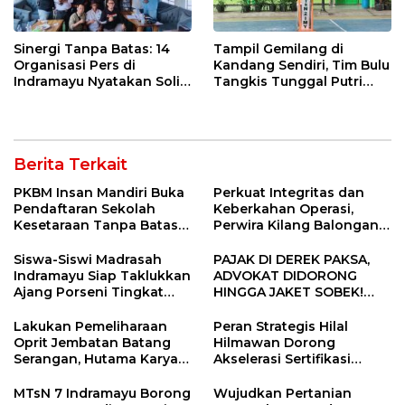
Sinergi Tanpa Batas: 14
Tampil Gemilang di
Organisasi Pers di
Kandang Sendiri, Tim Bulu
Indramayu Nyatakan Solid
Tangkis Tunggal Putri
di Bawah Naungan FKJI
MTsN 2 Indramayu Sabet
Juara Porseni KKMTs
Jatibarang 2026
Berita Terkait
PKBM Insan Mandiri Buka
Perkuat Integritas dan
Pendaftaran Sekolah
Keberkahan Operasi,
Kesetaraan Tanpa Batas
Perwira Kilang Balongan
Usia
Gelar Doa Bersama
Siswa-Siswi Madrasah
PAJAK DI DEREK PAKSA,
Indramayu Siap Taklukkan
ADVOKAT DIDORONG
Ajang Porseni Tingkat
HINGGA JAKET SOBEK!
Provinsi 2026
Ormas & 150 Advokat Riau
Ngamuk Kepung Polresta
Lakukan Pemeliharaan
Peran Strategis Hilal
Pekanbaru!
Oprit Jembatan Batang
Hilmawan Dorong
Serangan, Hutama Karya
Akselerasi Sertifikasi
Uji Coba Contraflow di KM
Kompetensi untuk
55 Tol Binjai–Langsa
Entaskan Kemiskinan di
MTsN 7 Indramayu Borong
Wujudkan Pertanian