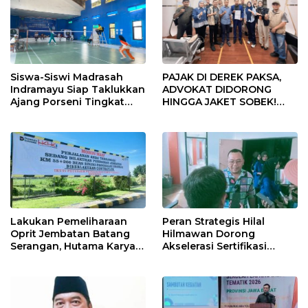
Siswa-Siswi Madrasah
PAJAK DI DEREK PAKSA,
Indramayu Siap Taklukkan
ADVOKAT DIDORONG
Ajang Porseni Tingkat
HINGGA JAKET SOBEK!
Provinsi 2026
Ormas & 150 Advokat Riau
Ngamuk Kepung Polresta
Pekanbaru!
Lakukan Pemeliharaan
Peran Strategis Hilal
Oprit Jembatan Batang
Hilmawan Dorong
Serangan, Hutama Karya
Akselerasi Sertifikasi
Uji Coba Contraflow di KM
Kompetensi untuk
55 Tol Binjai–Langsa
Entaskan Kemiskinan di
Indramayu