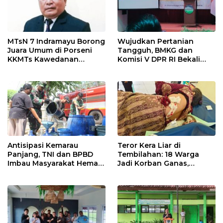
MTsN 7 Indramayu Borong
Wujudkan Pertanian
Juara Umum di Porseni
Tangguh, BMKG dan
KKMTs Kawedanan
Komisi V DPR RI Bekali
Jatibarang 2026
Petani Indramayu Lewat
Sekolah Lapang Iklim
Antisipasi Kemarau
Teror Kera Liar di
Panjang, TNI dan BPBD
Tembilahan: 18 Warga
Imbau Masyarakat Hemat
Jadi Korban Ganas,
Air dan Waspada
Punggung Robek hingga
Kebakaran
12 Jahitan!