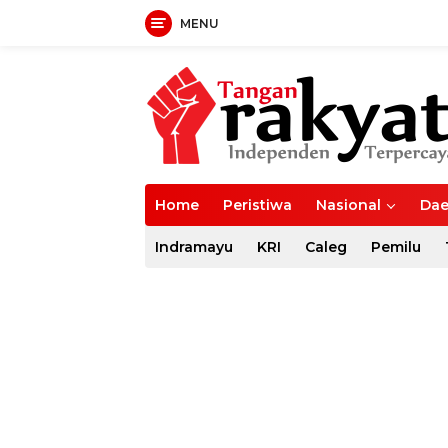
MENU
Langsung
ke
konten
Home
Peristiwa
Nasional
Dae
Indramayu
KRI
Caleg
Pemilu