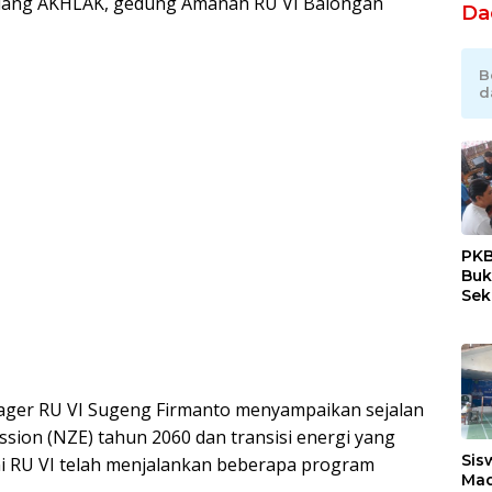
Ruang AKHLAK, gedung Amanah RU VI Balongan
Da
B
d
PKB
Buk
Sek
Tan
ager RU VI Sugeng Firmanto menyampaikan sejalan
sion (NZE) tahun 2060 dan transisi energi yang
Sis
ini RU VI telah menjalankan beberapa program
Mad