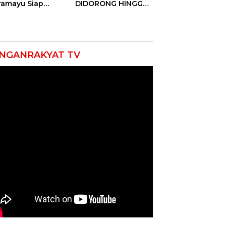
ramayu Siap
DIDORONG HINGGA
lukkan Ajang
JAKET SOBEK!
seni Tingkat
Ormas & 150
vinsi 2026
Advokat Riau
Ngamuk Kepung
Polresta Pekanbaru!
NGANRAKYAT TV