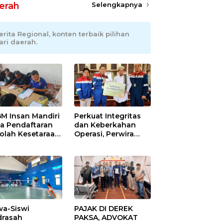
erah
Selengkapnya
erita Regional, konten terbaik pilihan
ari daerah.
M Insan Mandiri
Perkuat Integritas
a Pendaftaran
dan Keberkahan
olah Kesetaraan
Operasi, Perwira
pa Batas Usia
Kilang Balongan
Gelar Doa Bersama
wa-Siswi
PAJAK DI DEREK
rasah
PAKSA, ADVOKAT