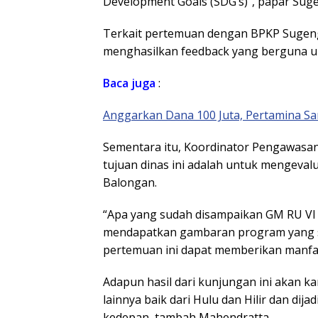
Development Goals (SDG’s)”, papar Sug
Terkait pertemuan dengan BPKP Sugen
menghasilkan feedback yang berguna u
Baca
juga
:
Anggarkan Dana 100 Juta, Pertamina Sa
Sementara itu, Koordinator Pengawasa
tujuan dinas ini adalah untuk mengevalu
Balongan.
“Apa yang sudah disampaikan GM RU VI d
mendapatkan gambaran program yang se
pertemuan ini dapat memberikan manfaa
Adapun hasil dari kunjungan ini akan k
lainnya baik dari Hulu dan Hilir dan d
kedepan, tambah Mahendratta.