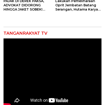
PAJAK DI DEREK PAKSA,
Lakukan Pemeliharaan
ADVOKAT DIDORONG
Oprit Jembatan Batang
HINGGA JAKET SOBEK!
Serangan, Hutama Karya
Ormas & 150 Advokat Riau
Uji Coba Contraflow di KM
Ngamuk Kepung Polresta
55 Tol Binjai–Langsa
Pekanbaru!
TANGANRAKYAT TV