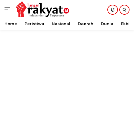
Home
Peristiwa
Nasional
Daerah
Dunia
Ekbis
Langsung
ke
konten