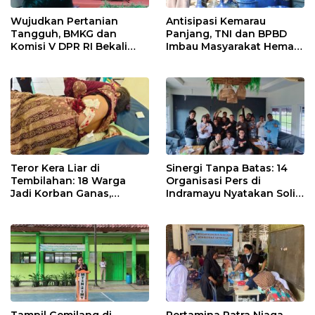
Wujudkan Pertanian
Antisipasi Kemarau
Tangguh, BMKG dan
Panjang, TNI dan BPBD
Komisi V DPR RI Bekali
Imbau Masyarakat Hemat
Petani Indramayu Lewat
Air dan Waspada
Sekolah Lapang Iklim
Kebakaran
Teror Kera Liar di
Sinergi Tanpa Batas: 14
Tembilahan: 18 Warga
Organisasi Pers di
Jadi Korban Ganas,
Indramayu Nyatakan Solid
Punggung Robek hingga
di Bawah Naungan FKJI
12 Jahitan!