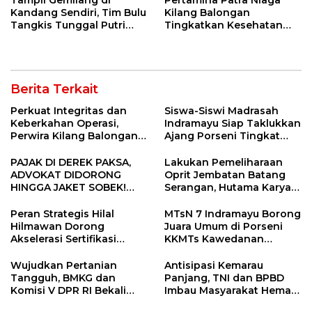
Tampil Gemilang di
Pertamina Patra Niaga
Kandang Sendiri, Tim Bulu
Kilang Balongan
Tangkis Tunggal Putri
Tingkatkan Kesehatan
MTsN 2 Indramayu Sabet
Masyarakat melalui
Juara Porseni KKMTs
Pemeriksaan Kesehatan
Jatibarang 2026
Rutin dan Edukasi
Perawatan Gigi
Berita Terkait
Perkuat Integritas dan
Siswa-Siswi Madrasah
Keberkahan Operasi,
Indramayu Siap Taklukkan
Perwira Kilang Balongan
Ajang Porseni Tingkat
Gelar Doa Bersama
Provinsi 2026
PAJAK DI DEREK PAKSA,
Lakukan Pemeliharaan
ADVOKAT DIDORONG
Oprit Jembatan Batang
HINGGA JAKET SOBEK!
Serangan, Hutama Karya
Ormas & 150 Advokat Riau
Uji Coba Contraflow di KM
Ngamuk Kepung Polresta
55 Tol Binjai–Langsa
Peran Strategis Hilal
MTsN 7 Indramayu Borong
Pekanbaru!
Hilmawan Dorong
Juara Umum di Porseni
Akselerasi Sertifikasi
KKMTs Kawedanan
Kompetensi untuk
Jatibarang 2026
Entaskan Kemiskinan di
Wujudkan Pertanian
Antisipasi Kemarau
Indramayu
Tangguh, BMKG dan
Panjang, TNI dan BPBD
Komisi V DPR RI Bekali
Imbau Masyarakat Hemat
Petani Indramayu Lewat
Air dan Waspada