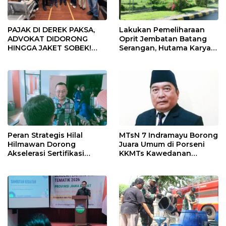
PAJAK DI DEREK PAKSA,
Lakukan Pemeliharaan
ADVOKAT DIDORONG
Oprit Jembatan Batang
HINGGA JAKET SOBEK!
Serangan, Hutama Karya
Ormas & 150 Advokat Riau
Uji Coba Contraflow di KM
Ngamuk Kepung Polresta
55 Tol Binjai–Langsa
Pekanbaru!
Peran Strategis Hilal
MTsN 7 Indramayu Borong
Hilmawan Dorong
Juara Umum di Porseni
Akselerasi Sertifikasi
KKMTs Kawedanan
Kompetensi untuk
Jatibarang 2026
Entaskan Kemiskinan di
Indramayu