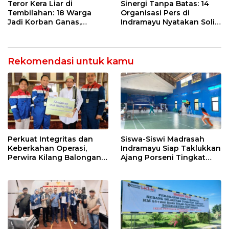
Sekolah Lapang Iklim
Kebakaran
Teror Kera Liar di
Sinergi Tanpa Batas: 14
Tembilahan: 18 Warga
Organisasi Pers di
Jadi Korban Ganas,
Indramayu Nyatakan Solid
Punggung Robek hingga
di Bawah Naungan FKJI
12 Jahitan!
Rekomendasi untuk kamu
Perkuat Integritas dan
Siswa-Siswi Madrasah
Keberkahan Operasi,
Indramayu Siap Taklukkan
Perwira Kilang Balongan
Ajang Porseni Tingkat
Gelar Doa Bersama
Provinsi 2026