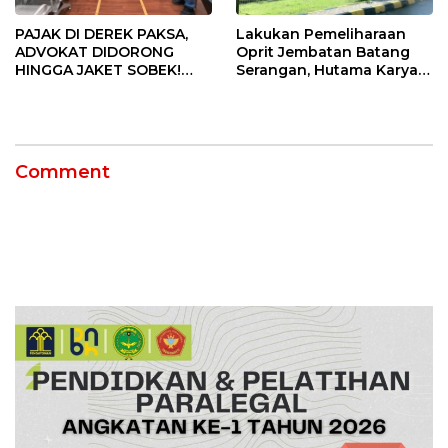
PAJAK DI DEREK PAKSA,
Lakukan Pemeliharaan
ADVOKAT DIDORONG
Oprit Jembatan Batang
HINGGA JAKET SOBEK!
Serangan, Hutama Karya
Ormas & 150 Advokat Riau
Uji Coba Contraflow di KM
Ngamuk Kepung Polresta
55 Tol Binjai–Langsa
Pekanbaru!
Comment