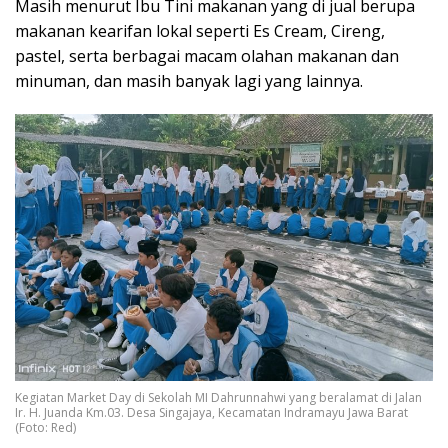
Masih menurut Ibu Tini makanan yang di jual berupa
makanan kearifan lokal seperti Es Cream, Cireng,
pastel, serta berbagai macam olahan makanan dan
minuman, dan masih banyak lagi yang lainnya.
Kegiatan Market Day di Sekolah MI Dahrunnahwi yang beralamat di Jalan
Ir. H. Juanda Km.03. Desa Singajaya, Kecamatan Indramayu Jawa Barat
(Foto: Red)