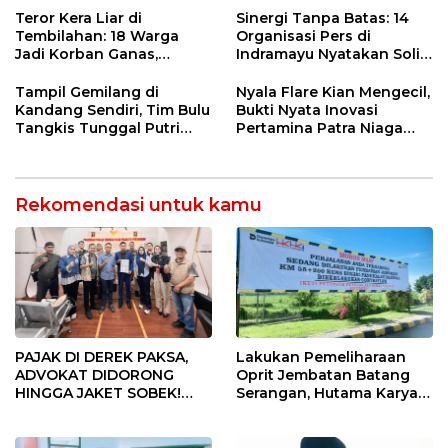
Sekolah Lapang Iklim
Kebakaran
Teror Kera Liar di
Sinergi Tanpa Batas: 14
Tembilahan: 18 Warga
Organisasi Pers di
Jadi Korban Ganas,
Indramayu Nyatakan Solid
Punggung Robek hingga
di Bawah Naungan FKJI
12 Jahitan!
Tampil Gemilang di
Nyala Flare Kian Mengecil,
Kandang Sendiri, Tim Bulu
Bukti Nyata Inovasi
Tangkis Tunggal Putri
Pertamina Patra Niaga
MTsN 2 Indramayu Sabet
Kilang Balongan Dukung
Juara Porseni KKMTs
Net Zero Emission 2060
Jatibarang 2026
Rekomendasi untuk kamu
PAJAK DI DEREK PAKSA,
Lakukan Pemeliharaan
ADVOKAT DIDORONG
Oprit Jembatan Batang
HINGGA JAKET SOBEK!
Serangan, Hutama Karya
Ormas & 150 Advokat Riau
Uji Coba Contraflow di KM
Ngamuk Kepung Polresta
55 Tol Binjai–Langsa
Pekanbaru!