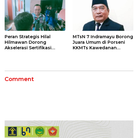
Peran Strategis Hilal
MTsN 7 Indramayu Borong
Hilmawan Dorong
Juara Umum di Porseni
Akselerasi Sertifikasi
KKMTs Kawedanan
Kompetensi untuk
Jatibarang 2026
Entaskan Kemiskinan di
Indramayu
Comment