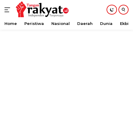
Home
Peristiwa
Nasional
Daerah
Dunia
Ekbis
Langsung
ke
konten