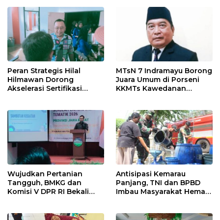
Ngamuk Kepung Polresta
55 Tol Binjai–Langsa
Pekanbaru!
Peran Strategis Hilal
MTsN 7 Indramayu Borong
Hilmawan Dorong
Juara Umum di Porseni
Akselerasi Sertifikasi
KKMTs Kawedanan
Kompetensi untuk
Jatibarang 2026
Entaskan Kemiskinan di
Indramayu
Wujudkan Pertanian
Antisipasi Kemarau
Tangguh, BMKG dan
Panjang, TNI dan BPBD
Komisi V DPR RI Bekali
Imbau Masyarakat Hemat
Petani Indramayu Lewat
Air dan Waspada
Sekolah Lapang Iklim
Kebakaran