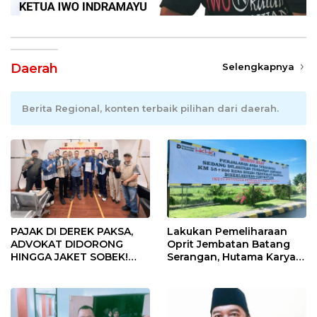
Daerah
Selengkapnya
Berita Regional, konten terbaik pilihan dari daerah.
PAJAK DI DEREK PAKSA,
Lakukan Pemeliharaan
ADVOKAT DIDORONG
Oprit Jembatan Batang
HINGGA JAKET SOBEK!
Serangan, Hutama Karya
Ormas & 150 Advokat Riau
Uji Coba Contraflow di KM
Ngamuk Kepung Polresta
55 Tol Binjai–Langsa
Pekanbaru!