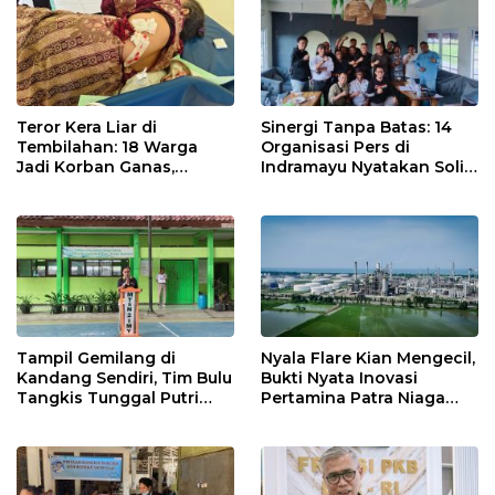
Teror Kera Liar di
Sinergi Tanpa Batas: 14
Tembilahan: 18 Warga
Organisasi Pers di
Jadi Korban Ganas,
Indramayu Nyatakan Solid
Punggung Robek hingga
di Bawah Naungan FKJI
12 Jahitan!
Tampil Gemilang di
Nyala Flare Kian Mengecil,
Kandang Sendiri, Tim Bulu
Bukti Nyata Inovasi
Tangkis Tunggal Putri
Pertamina Patra Niaga
MTsN 2 Indramayu Sabet
Kilang Balongan Dukung
Juara Porseni KKMTs
Net Zero Emission 2060
Jatibarang 2026