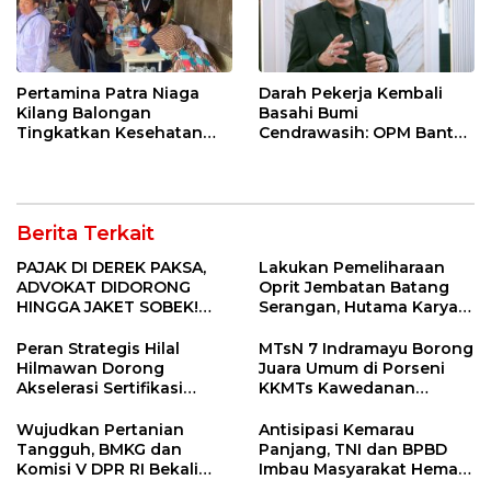
Pertamina Patra Niaga
Darah Pekerja Kembali
Kilang Balongan
Basahi Bumi
Tingkatkan Kesehatan
Cendrawasih: OPM Bantai
Masyarakat melalui
5 Pahlawan Infrastruktur
Pemeriksaan Kesehatan
di Tolikara!
Rutin dan Edukasi
Perawatan Gigi
Berita Terkait
PAJAK DI DEREK PAKSA,
Lakukan Pemeliharaan
ADVOKAT DIDORONG
Oprit Jembatan Batang
HINGGA JAKET SOBEK!
Serangan, Hutama Karya
Ormas & 150 Advokat Riau
Uji Coba Contraflow di KM
Ngamuk Kepung Polresta
55 Tol Binjai–Langsa
Peran Strategis Hilal
MTsN 7 Indramayu Borong
Pekanbaru!
Hilmawan Dorong
Juara Umum di Porseni
Akselerasi Sertifikasi
KKMTs Kawedanan
Kompetensi untuk
Jatibarang 2026
Entaskan Kemiskinan di
Wujudkan Pertanian
Antisipasi Kemarau
Indramayu
Tangguh, BMKG dan
Panjang, TNI dan BPBD
Komisi V DPR RI Bekali
Imbau Masyarakat Hemat
Petani Indramayu Lewat
Air dan Waspada