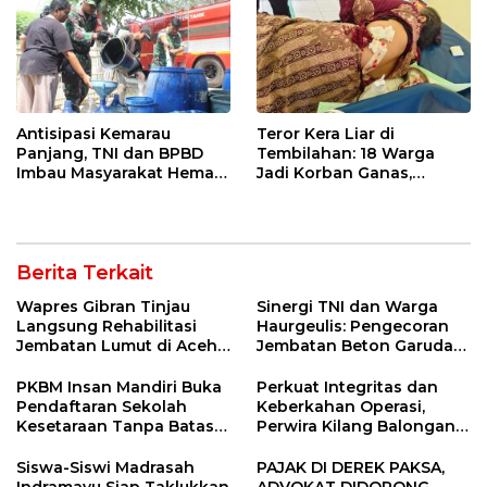
Antisipasi Kemarau
Teror Kera Liar di
Panjang, TNI dan BPBD
Tembilahan: 18 Warga
Imbau Masyarakat Hemat
Jadi Korban Ganas,
Air dan Waspada
Punggung Robek hingga
Kebakaran
12 Jahitan!
Berita Terkait
Wapres Gibran Tinjau
Sinergi TNI dan Warga
Langsung Rehabilitasi
Haurgeulis: Pengecoran
Jembatan Lumut di Aceh
Jembatan Beton Garuda
Tengah, Targetkan
di Indramayu Rampung
Konektivitas Pulih Cepat
PKBM Insan Mandiri Buka
Perkuat Integritas dan
Pendaftaran Sekolah
Keberkahan Operasi,
Kesetaraan Tanpa Batas
Perwira Kilang Balongan
Usia
Gelar Doa Bersama
Siswa-Siswi Madrasah
PAJAK DI DEREK PAKSA,
Indramayu Siap Taklukkan
ADVOKAT DIDORONG