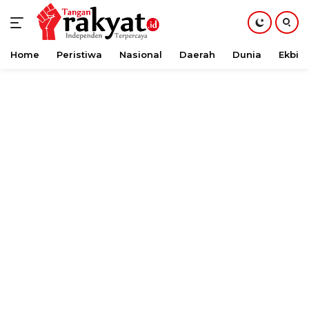
Home
Peristiwa
Nasional
Daerah
Dunia
Ekbis
Langsung
ke
konten