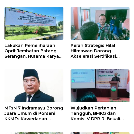
Ngamuk Kepung Polresta
Pekanbaru!
Lakukan Pemeliharaan
Peran Strategis Hilal
Oprit Jembatan Batang
Hilmawan Dorong
Serangan, Hutama Karya
Akselerasi Sertifikasi
Uji Coba Contraflow di KM
Kompetensi untuk
55 Tol Binjai–Langsa
Entaskan Kemiskinan di
Indramayu
MTsN 7 Indramayu Borong
Wujudkan Pertanian
Juara Umum di Porseni
Tangguh, BMKG dan
KKMTs Kawedanan
Komisi V DPR RI Bekali
Jatibarang 2026
Petani Indramayu Lewat
Sekolah Lapang Iklim