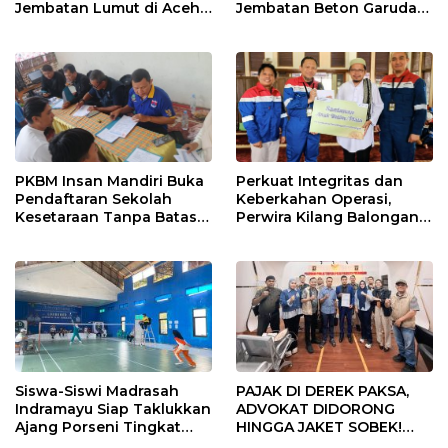
Jembatan Lumut di Aceh
Jembatan Beton Garuda
Tengah, Targetkan
di Indramayu Rampung
Konektivitas Pulih Cepat
PKBM Insan Mandiri Buka
Perkuat Integritas dan
Pendaftaran Sekolah
Keberkahan Operasi,
Kesetaraan Tanpa Batas
Perwira Kilang Balongan
Usia
Gelar Doa Bersama
Siswa-Siswi Madrasah
PAJAK DI DEREK PAKSA,
Indramayu Siap Taklukkan
ADVOKAT DIDORONG
Ajang Porseni Tingkat
HINGGA JAKET SOBEK!
Provinsi 2026
Ormas & 150 Advokat Riau