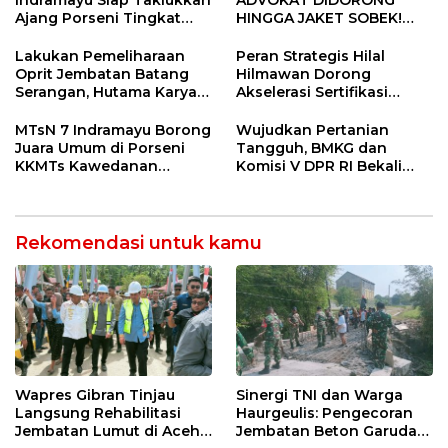
Ajang Porseni Tingkat
HINGGA JAKET SOBEK!
Provinsi 2026
Ormas & 150 Advokat Riau
Ngamuk Kepung Polresta
Lakukan Pemeliharaan
Peran Strategis Hilal
Pekanbaru!
Oprit Jembatan Batang
Hilmawan Dorong
Serangan, Hutama Karya
Akselerasi Sertifikasi
Uji Coba Contraflow di KM
Kompetensi untuk
55 Tol Binjai–Langsa
Entaskan Kemiskinan di
MTsN 7 Indramayu Borong
Wujudkan Pertanian
Indramayu
Juara Umum di Porseni
Tangguh, BMKG dan
KKMTs Kawedanan
Komisi V DPR RI Bekali
Jatibarang 2026
Petani Indramayu Lewat
Sekolah Lapang Iklim
Rekomendasi untuk kamu
Wapres Gibran Tinjau
Sinergi TNI dan Warga
Langsung Rehabilitasi
Haurgeulis: Pengecoran
Jembatan Lumut di Aceh
Jembatan Beton Garuda