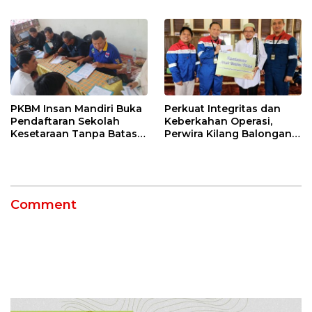
Tengah, Targetkan
di Indramayu Rampung
Konektivitas Pulih Cepat
PKBM Insan Mandiri Buka
Perkuat Integritas dan
Pendaftaran Sekolah
Keberkahan Operasi,
Kesetaraan Tanpa Batas
Perwira Kilang Balongan
Usia
Gelar Doa Bersama
Comment