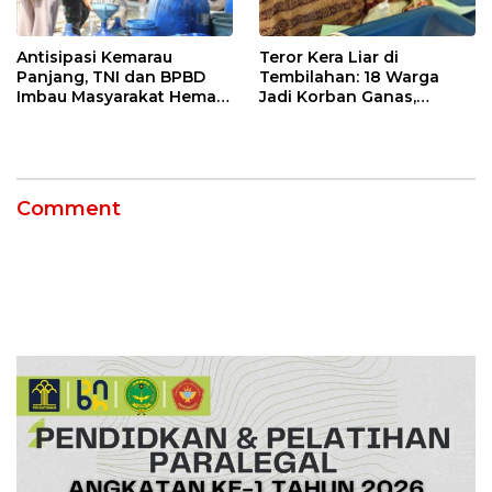
Antisipasi Kemarau
Teror Kera Liar di
Panjang, TNI dan BPBD
Tembilahan: 18 Warga
Imbau Masyarakat Hemat
Jadi Korban Ganas,
Air dan Waspada
Punggung Robek hingga
Kebakaran
12 Jahitan!
Comment