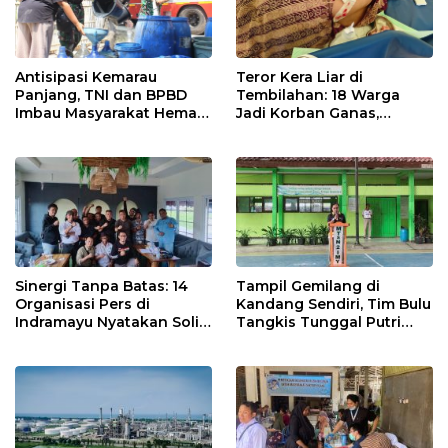
Antisipasi Kemarau
Teror Kera Liar di
Panjang, TNI dan BPBD
Tembilahan: 18 Warga
Imbau Masyarakat Hemat
Jadi Korban Ganas,
Air dan Waspada
Punggung Robek hingga
Kebakaran
12 Jahitan!
Sinergi Tanpa Batas: 14
Tampil Gemilang di
Organisasi Pers di
Kandang Sendiri, Tim Bulu
Indramayu Nyatakan Solid
Tangkis Tunggal Putri
di Bawah Naungan FKJI
MTsN 2 Indramayu Sabet
Juara Porseni KKMTs
Jatibarang 2026