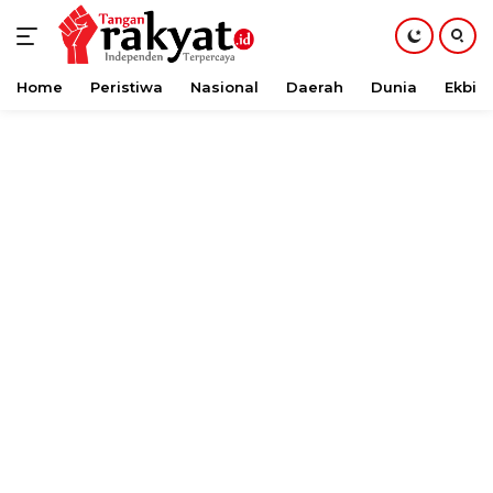
Home
Peristiwa
Nasional
Daerah
Dunia
Ekbis
Langsung
ke
konten