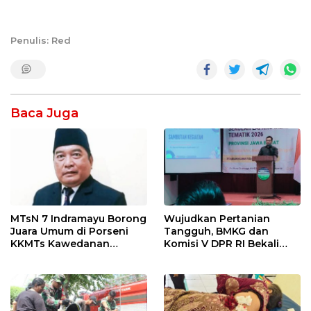
Penulis: Red
Baca Juga
MTsN 7 Indramayu Borong
Wujudkan Pertanian
Juara Umum di Porseni
Tangguh, BMKG dan
KKMTs Kawedanan
Komisi V DPR RI Bekali
Jatibarang 2026
Petani Indramayu Lewat
Sekolah Lapang Iklim