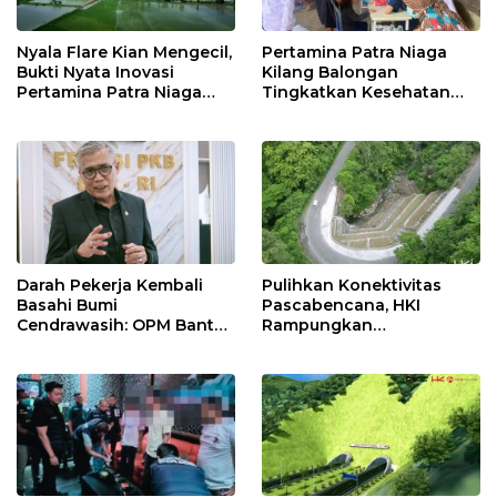
Nyala Flare Kian Mengecil,
Pertamina Patra Niaga
Bukti Nyata Inovasi
Kilang Balongan
Pertamina Patra Niaga
Tingkatkan Kesehatan
Kilang Balongan Dukung
Masyarakat melalui
Net Zero Emission 2060
Pemeriksaan Kesehatan
Rutin dan Edukasi
Perawatan Gigi
Darah Pekerja Kembali
Pulihkan Konektivitas
Basahi Bumi
Pascabencana, HKI
Cendrawasih: OPM Bantai
Rampungkan
5 Pahlawan Infrastruktur
Penanganan Jalur
di Tolikara!
Lembah Anai dan Malalak