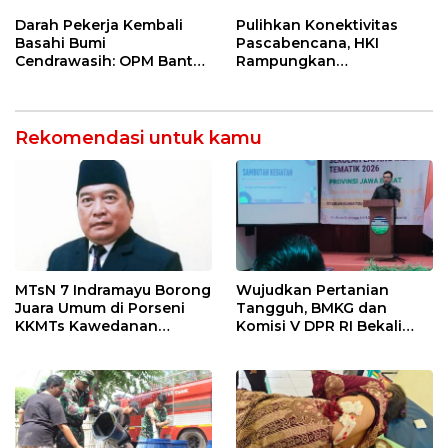
Kilang Balongan Dukung
Masyarakat melalui
Net Zero Emission 2060
Pemeriksaan Kesehatan
Darah Pekerja Kembali
Pulihkan Konektivitas
Rutin dan Edukasi
Basahi Bumi
Pascabencana, HKI
Perawatan Gigi
Cendrawasih: OPM Bantai
Rampungkan
5 Pahlawan Infrastruktur
Penanganan Jalur
di Tolikara!
Lembah Anai dan Malalak
Rekomendasi untuk kamu
MTsN 7 Indramayu Borong
Wujudkan Pertanian
Juara Umum di Porseni
Tangguh, BMKG dan
KKMTs Kawedanan
Komisi V DPR RI Bekali
Jatibarang 2026
Petani Indramayu Lewat
Sekolah Lapang Iklim