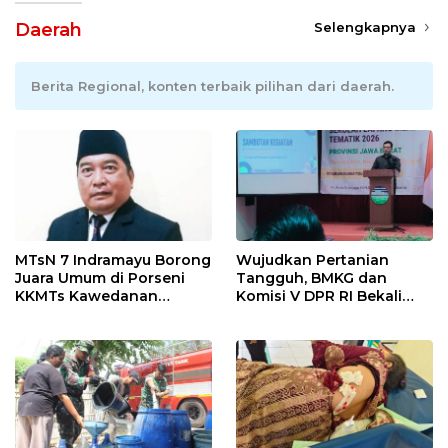
Daerah
Selengkapnya
Berita Regional, konten terbaik pilihan dari daerah.
MTsN 7 Indramayu Borong
Wujudkan Pertanian
Juara Umum di Porseni
Tangguh, BMKG dan
KKMTs Kawedanan
Komisi V DPR RI Bekali
Jatibarang 2026
Petani Indramayu Lewat
Sekolah Lapang Iklim