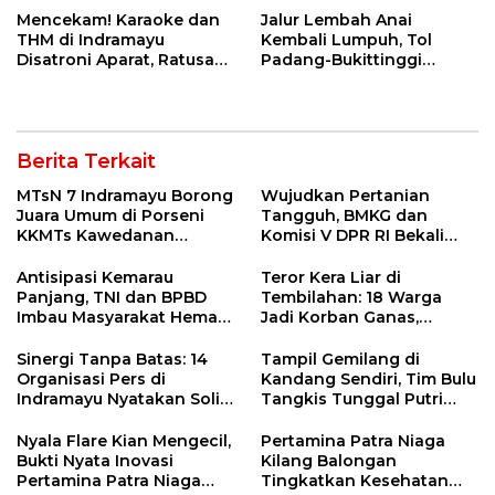
Mencekam! Karaoke dan
Jalur Lembah Anai
THM di Indramayu
Kembali Lumpuh, Tol
Disatroni Aparat, Ratusan
Padang-Bukittinggi
Pengunjung Kocar-Kacir
Didesak Jadi Solusi
Dites Urine!
Strategis
Berita Terkait
MTsN 7 Indramayu Borong
Wujudkan Pertanian
Juara Umum di Porseni
Tangguh, BMKG dan
KKMTs Kawedanan
Komisi V DPR RI Bekali
Jatibarang 2026
Petani Indramayu Lewat
Sekolah Lapang Iklim
Antisipasi Kemarau
Teror Kera Liar di
Panjang, TNI dan BPBD
Tembilahan: 18 Warga
Imbau Masyarakat Hemat
Jadi Korban Ganas,
Air dan Waspada
Punggung Robek hingga
Kebakaran
12 Jahitan!
Sinergi Tanpa Batas: 14
Tampil Gemilang di
Organisasi Pers di
Kandang Sendiri, Tim Bulu
Indramayu Nyatakan Solid
Tangkis Tunggal Putri
di Bawah Naungan FKJI
MTsN 2 Indramayu Sabet
Juara Porseni KKMTs
Nyala Flare Kian Mengecil,
Pertamina Patra Niaga
Jatibarang 2026
Bukti Nyata Inovasi
Kilang Balongan
Pertamina Patra Niaga
Tingkatkan Kesehatan