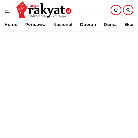
Home
Peristiwa
Nasional
Daerah
Dunia
Ekbis
Langsung
ke
konten