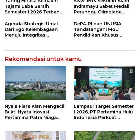
Taring Elnusa Semakin
Siswi MTs Sekolah Alam
Tajam! Laba Bersih
Indramayu Sabet Medali
Semester I 2026 Terbang
Perunggu Olimpiade
29 Persen Berkat Strategi
Matematika Tingkat
Jitu
Nasional 2026
Agenda Strategis Umat:
DePA-RI dan UNUSIA
Dari Ego Kelembagaan
Tandatangani MoU
Menuju Integritas
Pendidikan Khusus
Kebangsaan
Profesi Advokat
Rekomendasi untuk kamu
Nyala Flare Kian Mengecil,
Lampaui Target Semester
Bukti Nyata Inovasi
I 2026, PT Pertamina Hulu
Pertamina Patra Niaga
Indonesia Perkuat
Kilang Balongan Dukung
Ketahanan Energi
Net Zero Emission 2060
Nasional Lewat Inovasi &
Keselamatan Kerja