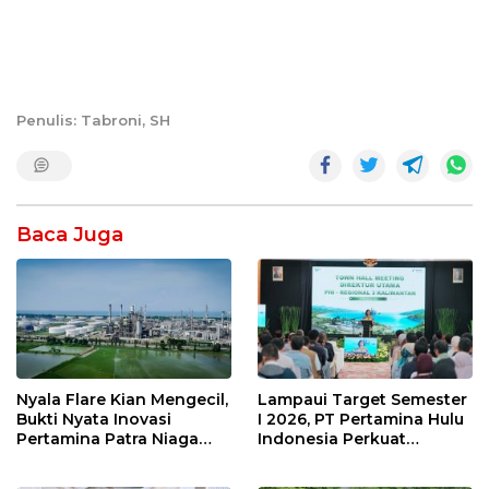
Penulis: Tabroni, SH
Baca Juga
Nyala Flare Kian Mengecil,
Lampaui Target Semester
Bukti Nyata Inovasi
I 2026, PT Pertamina Hulu
Pertamina Patra Niaga
Indonesia Perkuat
Kilang Balongan Dukung
Ketahanan Energi
Net Zero Emission 2060
Nasional Lewat Inovasi &