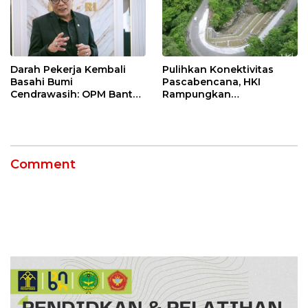
Darah Pekerja Kembali
Pulihkan Konektivitas
Basahi Bumi
Pascabencana, HKI
Cendrawasih: OPM Bantai
Rampungkan
5 Pahlawan Infrastruktur
Penanganan Jalur
di Tolikara!
Lembah Anai dan Malalak
Comment