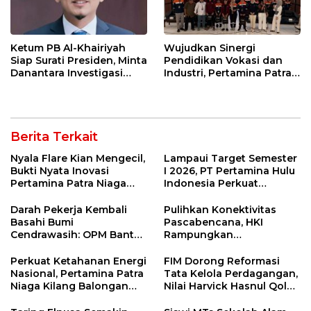
Ketum PB Al-Khairiyah
Wujudkan Sinergi
Siap Surati Presiden, Minta
Pendidikan Vokasi dan
Danantara Investigasi
Industri, Pertamina Patra
Impor Baja Slab PT KRAS
Niaga Kilang Balongan
Sambut Kunjungan
Politeknik Negeri
Bandung
Berita Terkait
Nyala Flare Kian Mengecil,
Lampaui Target Semester
Bukti Nyata Inovasi
I 2026, PT Pertamina Hulu
Pertamina Patra Niaga
Indonesia Perkuat
Kilang Balongan Dukung
Ketahanan Energi
Net Zero Emission 2060
Nasional Lewat Inovasi &
Darah Pekerja Kembali
Pulihkan Konektivitas
Keselamatan Kerja
Basahi Bumi
Pascabencana, HKI
Cendrawasih: OPM Bantai
Rampungkan
5 Pahlawan Infrastruktur
Penanganan Jalur
di Tolikara!
Lembah Anai dan Malalak
Perkuat Ketahanan Energi
FIM Dorong Reformasi
Nasional, Pertamina Patra
Tata Kelola Perdagangan,
Niaga Kilang Balongan
Nilai Harvick Hasnul Qolbi
Perkuat Sinergi Utilisasi
Figur Tepat Pimpin Sektor
Jetty Propylene
Riil