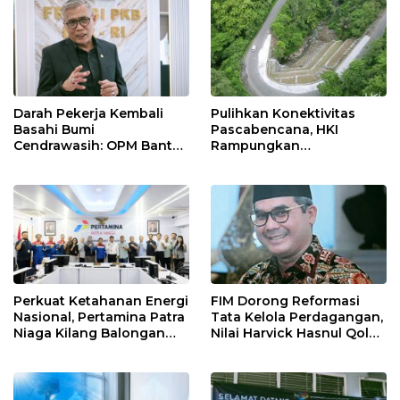
Keselamatan Kerja
Darah Pekerja Kembali
Pulihkan Konektivitas
Basahi Bumi
Pascabencana, HKI
Cendrawasih: OPM Bantai
Rampungkan
5 Pahlawan Infrastruktur
Penanganan Jalur
di Tolikara!
Lembah Anai dan Malalak
Perkuat Ketahanan Energi
FIM Dorong Reformasi
Nasional, Pertamina Patra
Tata Kelola Perdagangan,
Niaga Kilang Balongan
Nilai Harvick Hasnul Qolbi
Perkuat Sinergi Utilisasi
Figur Tepat Pimpin Sektor
Jetty Propylene
Riil