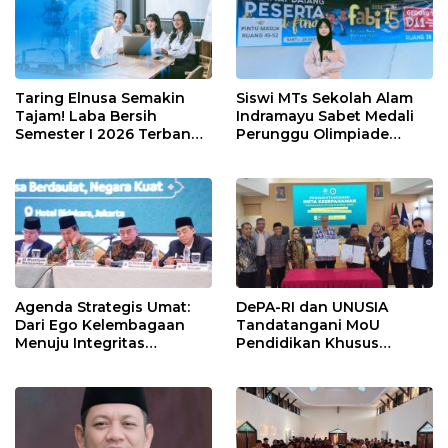
Taring Elnusa Semakin
Siswi MTs Sekolah Alam
Tajam! Laba Bersih
Indramayu Sabet Medali
Semester I 2026 Terbang
Perunggu Olimpiade
29 Persen Berkat Strategi
Matematika Tingkat
Jitu
Nasional 2026
Agenda Strategis Umat:
DePA-RI dan UNUSIA
Dari Ego Kelembagaan
Tandatangani MoU
Menuju Integritas
Pendidikan Khusus
Kebangsaan
Profesi Advokat