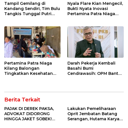
Tampil Gemilang di
Nyala Flare Kian Mengecil,
Kandang Sendiri, Tim Bulu
Bukti Nyata Inovasi
Tangkis Tunggal Putri
Pertamina Patra Niaga
MTsN 2 Indramayu Sabet
Kilang Balongan Dukung
Juara Porseni KKMTs
Net Zero Emission 2060
Jatibarang 2026
Pertamina Patra Niaga
Darah Pekerja Kembali
Kilang Balongan
Basahi Bumi
Tingkatkan Kesehatan
Cendrawasih: OPM Bantai
Masyarakat melalui
5 Pahlawan Infrastruktur
Pemeriksaan Kesehatan
di Tolikara!
Rutin dan Edukasi
Perawatan Gigi
Berita Terkait
PAJAK DI DEREK PAKSA,
Lakukan Pemeliharaan
ADVOKAT DIDORONG
Oprit Jembatan Batang
HINGGA JAKET SOBEK!
Serangan, Hutama Karya
Ormas & 150 Advokat Riau
Uji Coba Contraflow di KM