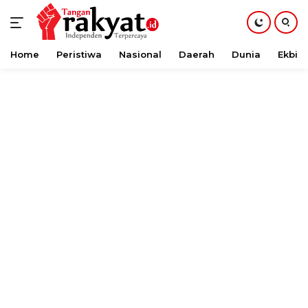
Home
Peristiwa
Nasional
Daerah
Dunia
Ekbis
Langsung
ke
konten