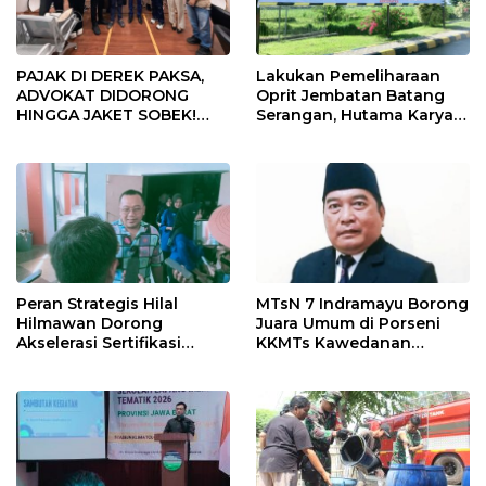
PAJAK DI DEREK PAKSA,
Lakukan Pemeliharaan
ADVOKAT DIDORONG
Oprit Jembatan Batang
HINGGA JAKET SOBEK!
Serangan, Hutama Karya
Ormas & 150 Advokat Riau
Uji Coba Contraflow di KM
Ngamuk Kepung Polresta
55 Tol Binjai–Langsa
Pekanbaru!
Peran Strategis Hilal
MTsN 7 Indramayu Borong
Hilmawan Dorong
Juara Umum di Porseni
Akselerasi Sertifikasi
KKMTs Kawedanan
Kompetensi untuk
Jatibarang 2026
Entaskan Kemiskinan di
Indramayu