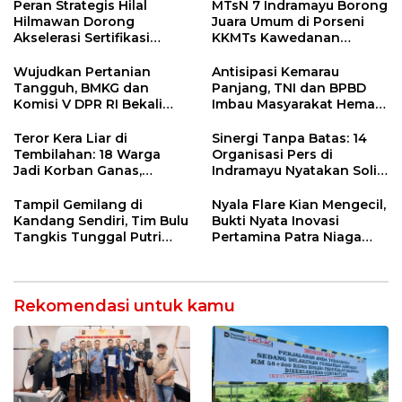
Ngamuk Kepung Polresta
55 Tol Binjai–Langsa
Peran Strategis Hilal
MTsN 7 Indramayu Borong
Pekanbaru!
Hilmawan Dorong
Juara Umum di Porseni
Akselerasi Sertifikasi
KKMTs Kawedanan
Kompetensi untuk
Jatibarang 2026
Entaskan Kemiskinan di
Wujudkan Pertanian
Antisipasi Kemarau
Indramayu
Tangguh, BMKG dan
Panjang, TNI dan BPBD
Komisi V DPR RI Bekali
Imbau Masyarakat Hemat
Petani Indramayu Lewat
Air dan Waspada
Sekolah Lapang Iklim
Kebakaran
Teror Kera Liar di
Sinergi Tanpa Batas: 14
Tembilahan: 18 Warga
Organisasi Pers di
Jadi Korban Ganas,
Indramayu Nyatakan Solid
Punggung Robek hingga
di Bawah Naungan FKJI
12 Jahitan!
Tampil Gemilang di
Nyala Flare Kian Mengecil,
Kandang Sendiri, Tim Bulu
Bukti Nyata Inovasi
Tangkis Tunggal Putri
Pertamina Patra Niaga
MTsN 2 Indramayu Sabet
Kilang Balongan Dukung
Juara Porseni KKMTs
Net Zero Emission 2060
Jatibarang 2026
Rekomendasi untuk kamu