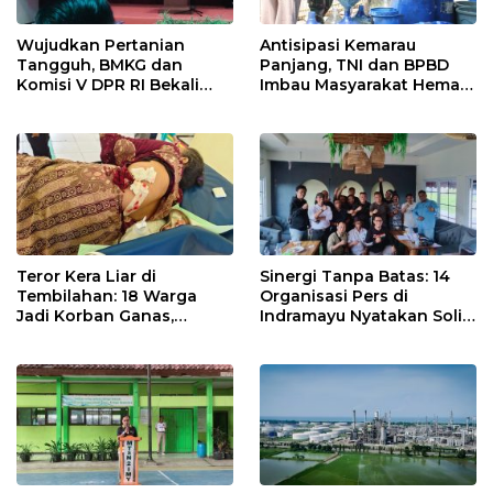
Wujudkan Pertanian
Antisipasi Kemarau
Tangguh, BMKG dan
Panjang, TNI dan BPBD
Komisi V DPR RI Bekali
Imbau Masyarakat Hemat
Petani Indramayu Lewat
Air dan Waspada
Sekolah Lapang Iklim
Kebakaran
Teror Kera Liar di
Sinergi Tanpa Batas: 14
Tembilahan: 18 Warga
Organisasi Pers di
Jadi Korban Ganas,
Indramayu Nyatakan Solid
Punggung Robek hingga
di Bawah Naungan FKJI
12 Jahitan!