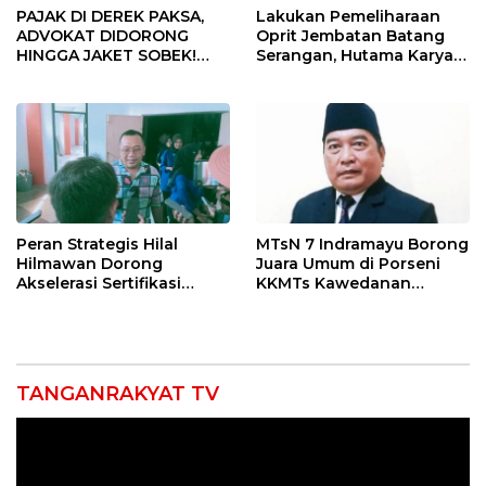
PAJAK DI DEREK PAKSA,
Lakukan Pemeliharaan
ADVOKAT DIDORONG
Oprit Jembatan Batang
HINGGA JAKET SOBEK!
Serangan, Hutama Karya
Ormas & 150 Advokat Riau
Uji Coba Contraflow di KM
Ngamuk Kepung Polresta
55 Tol Binjai–Langsa
Pekanbaru!
Peran Strategis Hilal
MTsN 7 Indramayu Borong
Hilmawan Dorong
Juara Umum di Porseni
Akselerasi Sertifikasi
KKMTs Kawedanan
Kompetensi untuk
Jatibarang 2026
Entaskan Kemiskinan di
Indramayu
TANGANRAKYAT TV