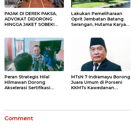
PAJAK DI DEREK PAKSA,
Lakukan Pemeliharaan
ADVOKAT DIDORONG
Oprit Jembatan Batang
HINGGA JAKET SOBEK!
Serangan, Hutama Karya
Ormas & 150 Advokat Riau
Uji Coba Contraflow di KM
Ngamuk Kepung Polresta
55 Tol Binjai–Langsa
Pekanbaru!
Peran Strategis Hilal
MTsN 7 Indramayu Borong
Hilmawan Dorong
Juara Umum di Porseni
Akselerasi Sertifikasi
KKMTs Kawedanan
Kompetensi untuk
Jatibarang 2026
Entaskan Kemiskinan di
Indramayu
Comment