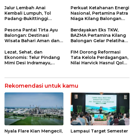
5 Pahlawan Infrastruktur
Penanganan Jalur
di Tolikara!
Lembah Anai dan Malalak
Jalur Lembah Anai
Perkuat Ketahanan Energi
Kembali Lumpuh, Tol
Nasional, Pertamina Patra
Padang-Bukittinggi
Niaga Kilang Balongan
Didesak Jadi Solusi
Perkuat Sinergi Utilisasi
Strategis
Jetty Propylene
Pesona Pantai Tirta Ayu
Berdayakan Eks TKW,
Balongan: Destinasi
BAZMA Pertamina Kilang
Wisata Bahari Aman dan
Balongan Gelar Pelatihan
Nyaman di Indramayu
Tempe Guna Pacu
Ekonomi Desa
Lezat, Sehat, dan
FIM Dorong Reformasi
Rawadalem
Ekonomis: Telur Pindang
Tata Kelola Perdagangan,
Mimi Desi Indramayu,
Nilai Harvick Hasnul Qolbi
Kuliner Tradisional Kaya
Figur Tepat Pimpin Sektor
Rempah yang Bikin
Riil
Ketagihan!
Rekomendasi untuk kamu
Nyala Flare Kian Mengecil,
Lampaui Target Semester