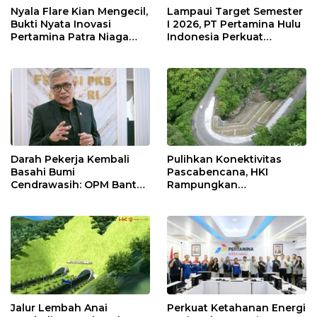
Nyala Flare Kian Mengecil,
Lampaui Target Semester
Bukti Nyata Inovasi
I 2026, PT Pertamina Hulu
Pertamina Patra Niaga
Indonesia Perkuat
Kilang Balongan Dukung
Ketahanan Energi
Net Zero Emission 2060
Nasional Lewat Inovasi &
Keselamatan Kerja
Darah Pekerja Kembali
Pulihkan Konektivitas
Basahi Bumi
Pascabencana, HKI
Cendrawasih: OPM Bantai
Rampungkan
5 Pahlawan Infrastruktur
Penanganan Jalur
di Tolikara!
Lembah Anai dan Malalak
Jalur Lembah Anai
Perkuat Ketahanan Energi