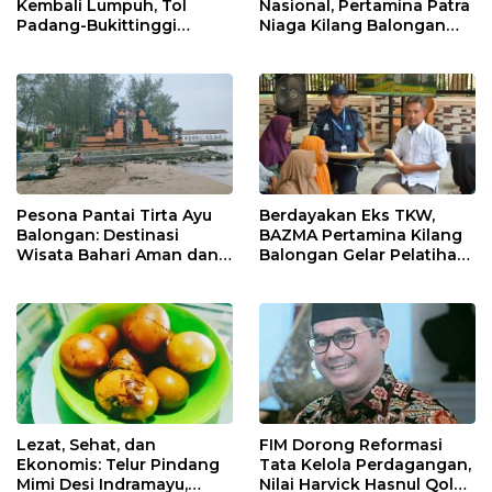
Kembali Lumpuh, Tol
Nasional, Pertamina Patra
Padang-Bukittinggi
Niaga Kilang Balongan
Didesak Jadi Solusi
Perkuat Sinergi Utilisasi
Strategis
Jetty Propylene
Pesona Pantai Tirta Ayu
Berdayakan Eks TKW,
Balongan: Destinasi
BAZMA Pertamina Kilang
Wisata Bahari Aman dan
Balongan Gelar Pelatihan
Nyaman di Indramayu
Tempe Guna Pacu
Ekonomi Desa
Rawadalem
Lezat, Sehat, dan
FIM Dorong Reformasi
Ekonomis: Telur Pindang
Tata Kelola Perdagangan,
Mimi Desi Indramayu,
Nilai Harvick Hasnul Qolbi