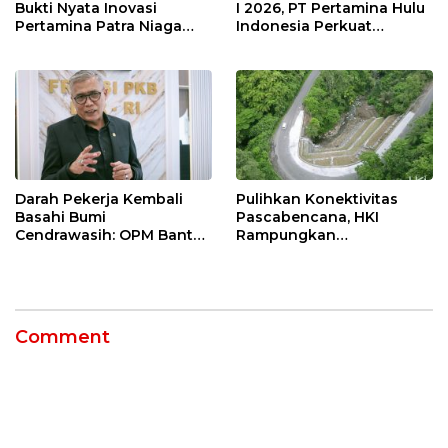
Bukti Nyata Inovasi
I 2026, PT Pertamina Hulu
Pertamina Patra Niaga
Indonesia Perkuat
Kilang Balongan Dukung
Ketahanan Energi
Net Zero Emission 2060
Nasional Lewat Inovasi &
Keselamatan Kerja
Darah Pekerja Kembali
Pulihkan Konektivitas
Basahi Bumi
Pascabencana, HKI
Cendrawasih: OPM Bantai
Rampungkan
5 Pahlawan Infrastruktur
Penanganan Jalur
di Tolikara!
Lembah Anai dan Malalak
Comment