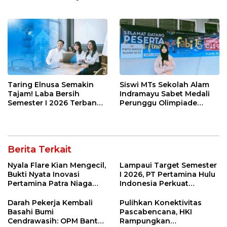
Kuliner Tradisional Kaya
Figur Tepat Pimpin Sektor
Rempah yang Bikin
Riil
Ketagihan!
Taring Elnusa Semakin
Siswi MTs Sekolah Alam
Tajam! Laba Bersih
Indramayu Sabet Medali
Semester I 2026 Terbang
Perunggu Olimpiade
29 Persen Berkat Strategi
Matematika Tingkat
Jitu
Nasional 2026
Berita Terkait
Nyala Flare Kian Mengecil,
Lampaui Target Semester
Bukti Nyata Inovasi
I 2026, PT Pertamina Hulu
Pertamina Patra Niaga
Indonesia Perkuat
Kilang Balongan Dukung
Ketahanan Energi
Net Zero Emission 2060
Nasional Lewat Inovasi &
Darah Pekerja Kembali
Pulihkan Konektivitas
Keselamatan Kerja
Basahi Bumi
Pascabencana, HKI
Cendrawasih: OPM Bantai
Rampungkan