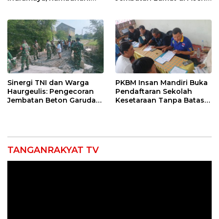
Sugianto Dipastikan
Tengah, Targetkan
Pimpin Organisasi Lewat
Konektivitas Pulih Cepat
Muscablub
Sinergi TNI dan Warga
PKBM Insan Mandiri Buka
Haurgeulis: Pengecoran
Pendaftaran Sekolah
Jembatan Beton Garuda
Kesetaraan Tanpa Batas
di Indramayu Rampung
Usia
TANGANRAKYAT TV