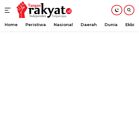
Home
Peristiwa
Nasional
Daerah
Dunia
Ekbis
Langsung
ke
konten