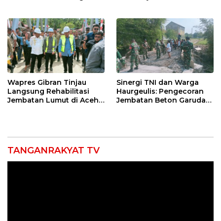
Indramayu, Desak
Sugianto Dipastikan
Verifikasi Lapangan
Pimpin Organisasi Lewat
Muscablub
Wapres Gibran Tinjau
Sinergi TNI dan Warga
Langsung Rehabilitasi
Haurgeulis: Pengecoran
Jembatan Lumut di Aceh
Jembatan Beton Garuda
Tengah, Targetkan
di Indramayu Rampung
Konektivitas Pulih Cepat
TANGANRAKYAT TV