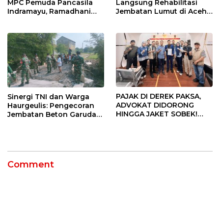
MPC Pemuda Pancasila
Langsung Rehabilitasi
Indramayu, Ramadhani
Jembatan Lumut di Aceh
Sugianto Dipastikan
Tengah, Targetkan
Pimpin Organisasi Lewat
Konektivitas Pulih Cepat
Muscablub
PAJAK DI DEREK PAKSA,
Sinergi TNI dan Warga
ADVOKAT DIDORONG
Haurgeulis: Pengecoran
HINGGA JAKET SOBEK!
Jembatan Beton Garuda
Ormas & 150 Advokat Riau
di Indramayu Rampung
Ngamuk Kepung Polresta
Pekanbaru!
Comment