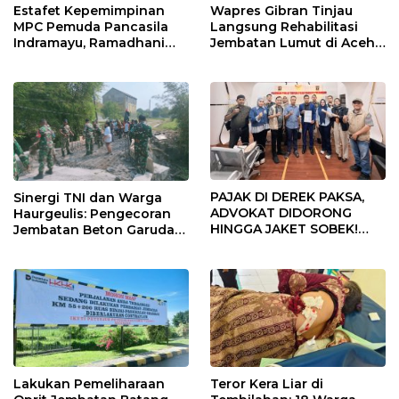
Estafet Kepemimpinan
Wapres Gibran Tinjau
MPC Pemuda Pancasila
Langsung Rehabilitasi
Indramayu, Ramadhani
Jembatan Lumut di Aceh
Sugianto Dipastikan
Tengah, Targetkan
Pimpin Organisasi Lewat
Konektivitas Pulih Cepat
Muscablub
PAJAK DI DEREK PAKSA,
Sinergi TNI dan Warga
ADVOKAT DIDORONG
Haurgeulis: Pengecoran
HINGGA JAKET SOBEK!
Jembatan Beton Garuda
Ormas & 150 Advokat Riau
di Indramayu Rampung
Ngamuk Kepung Polresta
Pekanbaru!
Lakukan Pemeliharaan
Teror Kera Liar di