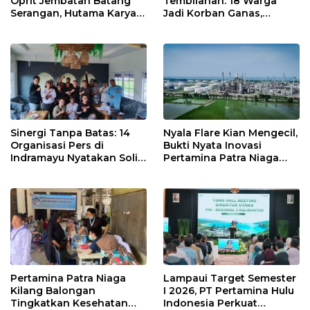
Oprit Jembatan Batang
Tembilahan: 18 Warga
Serangan, Hutama Karya
Jadi Korban Ganas,
Uji Coba Contraflow di KM
Punggung Robek hingga
55 Tol Binjai–Langsa
12 Jahitan!
Sinergi Tanpa Batas: 14
Nyala Flare Kian Mengecil,
Organisasi Pers di
Bukti Nyata Inovasi
Indramayu Nyatakan Solid
Pertamina Patra Niaga
di Bawah Naungan FKJI
Kilang Balongan Dukung
Net Zero Emission 2060
Pertamina Patra Niaga
Lampaui Target Semester
Kilang Balongan
I 2026, PT Pertamina Hulu
Tingkatkan Kesehatan
Indonesia Perkuat