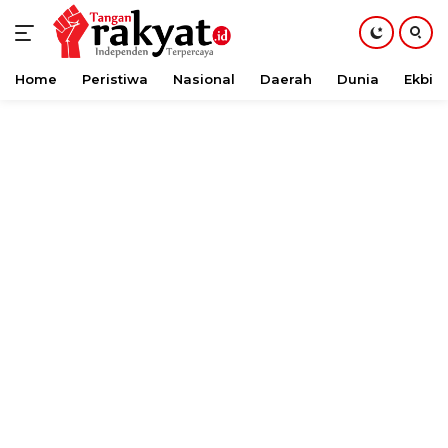
Home
Peristiwa
Nasional
Daerah
Dunia
Ekbis
Langsung
ke
konten