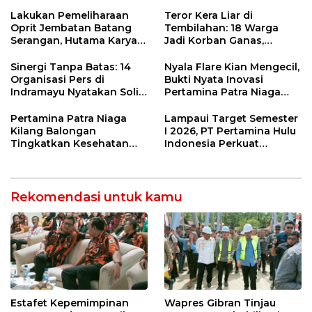
di Indramayu Rampung
Ormas & 150 Advokat Riau
Ngamuk Kepung Polresta
Lakukan Pemeliharaan
Teror Kera Liar di
Pekanbaru!
Oprit Jembatan Batang
Tembilahan: 18 Warga
Serangan, Hutama Karya
Jadi Korban Ganas,
Uji Coba Contraflow di KM
Punggung Robek hingga
55 Tol Binjai–Langsa
12 Jahitan!
Sinergi Tanpa Batas: 14
Nyala Flare Kian Mengecil,
Organisasi Pers di
Bukti Nyata Inovasi
Indramayu Nyatakan Solid
Pertamina Patra Niaga
di Bawah Naungan FKJI
Kilang Balongan Dukung
Net Zero Emission 2060
Pertamina Patra Niaga
Lampaui Target Semester
Kilang Balongan
I 2026, PT Pertamina Hulu
Tingkatkan Kesehatan
Indonesia Perkuat
Masyarakat melalui
Ketahanan Energi
Pemeriksaan Kesehatan
Nasional Lewat Inovasi &
Rutin dan Edukasi
Keselamatan Kerja
Perawatan Gigi
Rekomendasi untuk kamu
Estafet Kepemimpinan
Wapres Gibran Tinjau