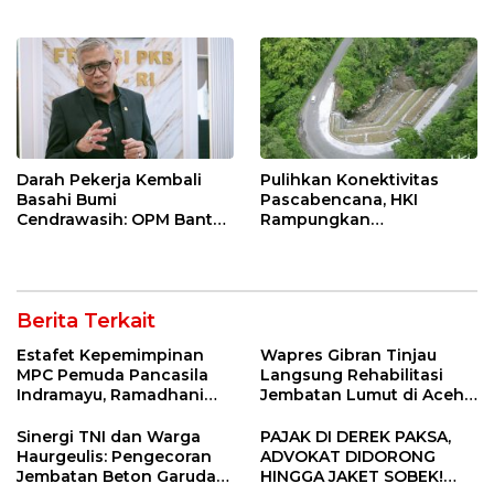
Masyarakat melalui
Ketahanan Energi
Pemeriksaan Kesehatan
Nasional Lewat Inovasi &
Rutin dan Edukasi
Keselamatan Kerja
Perawatan Gigi
Darah Pekerja Kembali
Pulihkan Konektivitas
Basahi Bumi
Pascabencana, HKI
Cendrawasih: OPM Bantai
Rampungkan
5 Pahlawan Infrastruktur
Penanganan Jalur
di Tolikara!
Lembah Anai dan Malalak
Berita Terkait
Estafet Kepemimpinan
Wapres Gibran Tinjau
MPC Pemuda Pancasila
Langsung Rehabilitasi
Indramayu, Ramadhani
Jembatan Lumut di Aceh
Sugianto Dipastikan
Tengah, Targetkan
Pimpin Organisasi Lewat
Konektivitas Pulih Cepat
Sinergi TNI dan Warga
PAJAK DI DEREK PAKSA,
Muscablub
Haurgeulis: Pengecoran
ADVOKAT DIDORONG
Jembatan Beton Garuda
HINGGA JAKET SOBEK!