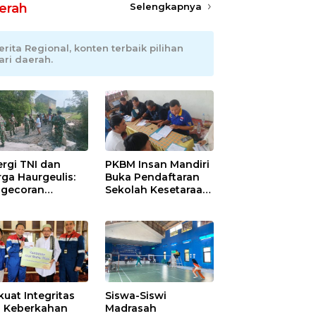
erah
Selengkapnya
erita Regional, konten terbaik pilihan
ari daerah.
ergi TNI dan
PKBM Insan Mandiri
ga Haurgeulis:
Buka Pendaftaran
gecoran
Sekolah Kesetaraan
batan Beton
Tanpa Batas Usia
uda di
ramayu
mpung
kuat Integritas
Siswa-Siswi
 Keberkahan
Madrasah