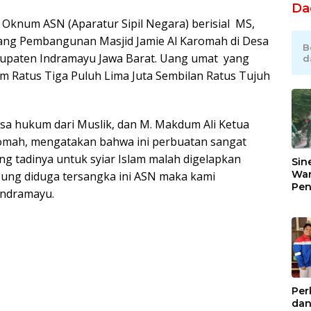
Da
 Oknum ASN (Aparatur Sipil Negara) berisial MS,
ang Pembangunan Masjid Jamie Al Karomah di Desa
B
upaten Indramayu Jawa Barat. Uang umat yang
d
am Ratus Tiga Puluh Lima Juta Sembilan Ratus Tujuh
sa hukum dari Muslik, dan M. Makdum Ali Ketua
romah, mengatakan bahwa ini perbuatan sangat
ng tadinya untuk syiar Islam malah digelapkan
Sin
War
bung diduga tersangka ini ASN maka kami
Pen
Indramayu.
Jem
Gar
Ind
Ra
Per
dan