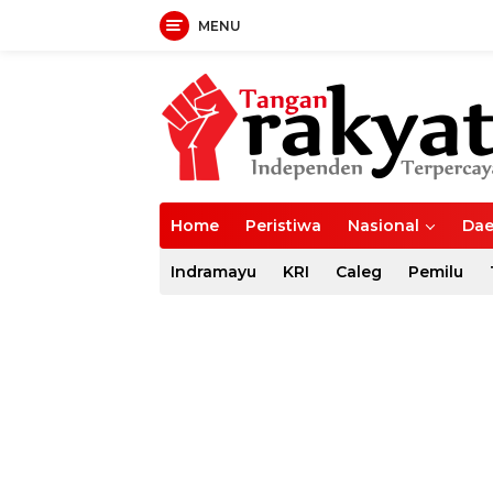
MENU
Langsung
ke
konten
Home
Peristiwa
Nasional
Dae
Indramayu
KRI
Caleg
Pemilu