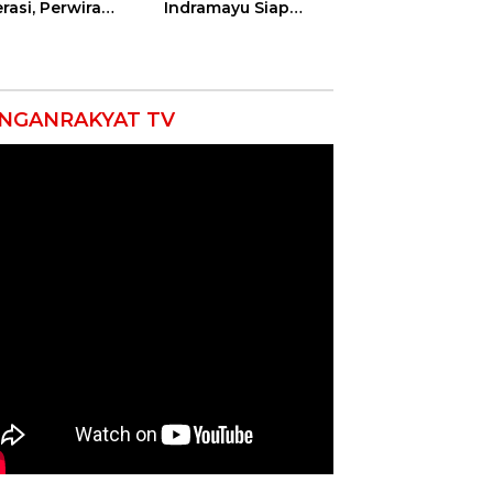
rasi, Perwira
Indramayu Siap
ang Balongan
Taklukkan Ajang
ar Doa Bersama
Porseni Tingkat
Provinsi 2026
NGANRAKYAT TV