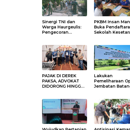
Sinergi TNI dan
PKBM Insan Mand
Warga Haurgeulis:
Buka Pendaftar
Pengecoran
Sekolah Kesetar
Jembatan Beton
Tanpa Batas Usi
Garuda di Indramayu
Rampung
PAJAK DI DEREK
Lakukan
PAKSA, ADVOKAT
Pemeliharaan Op
DIDORONG HINGGA
Jembatan Batan
JAKET SOBEK!
Serangan, Huta
Ormas & 150
Karya Uji Coba
Advokat Riau
Contraflow di KM
Ngamuk Kepung
Tol Binjai–Langs
Polresta Pekanbaru!
Wujudkan Pertanian
Antisipasi Kema