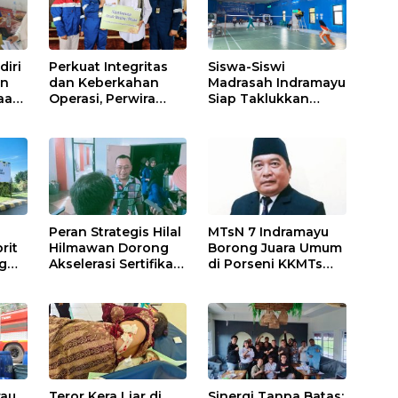
iri
Perkuat Integritas
Siswa-Siswi
an
dan Keberkahan
Madrasah Indramayu
aan
Operasi, Perwira
Siap Taklukkan
a
Kilang Balongan
Ajang Porseni
Gelar Doa Bersama
Tingkat Provinsi
2026
Peran Strategis Hilal
MTsN 7 Indramayu
rit
Hilmawan Dorong
Borong Juara Umum
g
Akselerasi Sertifikasi
di Porseni KKMTs
ma
Kompetensi untuk
Kawedanan
Entaskan
Jatibarang 2026
 55
Kemiskinan di
a
Indramayu
rau
Teror Kera Liar di
Sinergi Tanpa Batas: