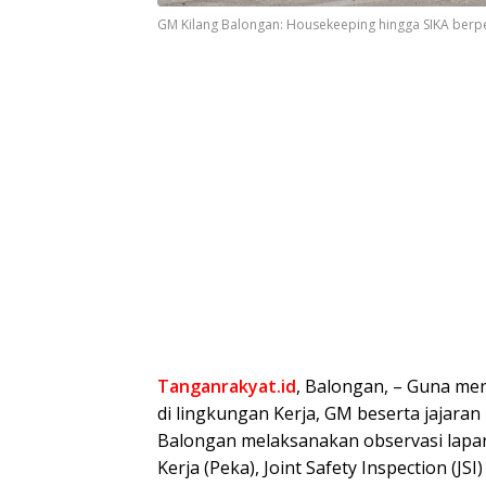
GM Kilang Balongan: Housekeeping hingga SIKA berpe
Tanganrakyat.id
, Balongan, – Guna me
di lingkungan Kerja, GM beserta jajara
Balongan melaksanakan observasi lapa
Kerja (Peka), Joint Safety Inspection (JS