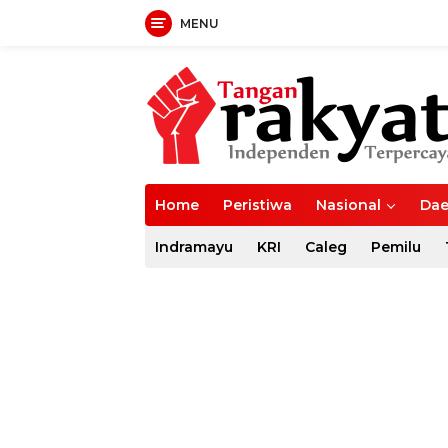
MENU
Langsung
ke
konten
Home
Peristiwa
Nasional
Dae
Indramayu
KRI
Caleg
Pemilu