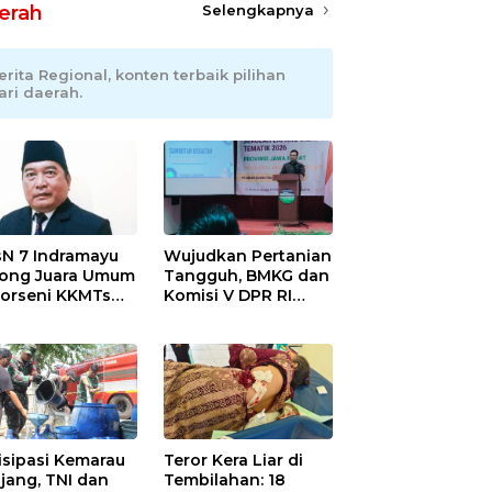
erah
Selengkapnya
erita Regional, konten terbaik pilihan
ari daerah.
N 7 Indramayu
Wujudkan Pertanian
ong Juara Umum
Tangguh, BMKG dan
Porseni KKMTs
Komisi V DPR RI
wedanan
Bekali Petani
ibarang 2026
Indramayu Lewat
Sekolah Lapang
Iklim
isipasi Kemarau
Teror Kera Liar di
jang, TNI dan
Tembilahan: 18