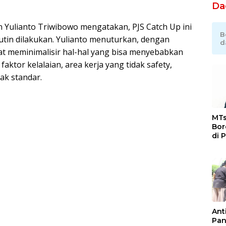
Da
 Yulianto Triwibowo mengatakan, PJS Catch Up ini
B
utin dilakukan. Yulianto menuturkan, dengan
d
at meminimalisir hal-hal yang bisa menyebabkan
faktor kelalaian, area kerja yang tidak safety,
ak standar.
MTs
Bor
di 
Ka
Jat
Ant
Pan