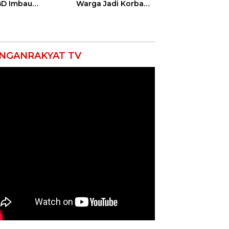
D Imbau
Warga Jadi Korban
yarakat Hemat
Ganas, Punggung
 dan Waspada
Robek hingga 12
akaran
Jahitan!
NGANRAKYAT TV