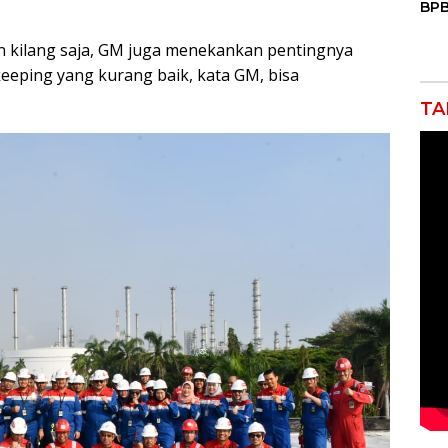
BPB
Mas
Air
n kilang saja, GM juga menekankan pentingnya
Keb
eping yang kurang baik, kata GM, bisa
TA